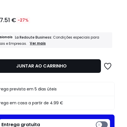
17.51 €
-27%
sionais
La Redoute Business:
Condições especiais para
Profissionais
Ver mais
nais e Empresas.
La
Redoute
Business:
Condições
JUNTAR AO CARRINHO
o
especiais
para
Profissionais
e
Empresas.
rega prevista em 5 dias úteis
rega em casa a partir de
4.99 €
Entrega gratuita