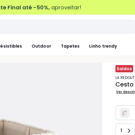
e Final até -50%,
aproveitar!
résistibles
Outdoor
Tapetes
Linho trendy
Saldos
LA REDOUT
Cesto 
Ver descr
Quant
1