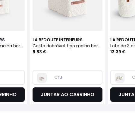
URS
LA REDOUTE INTERIEURS
LA REDOUTE
Cesto dobrável, tipo malha borboto, Boklio
Cesto dobrável, tipo malha borboto, Boklio
Lote de 3 c
8.83 €
13.39 €
Cru
C
RRINHO
JUNTAR AO CARRINHO
JUNTA