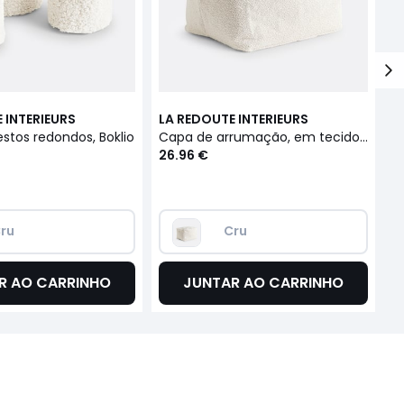
 INTERIEURS
LA REDOUTE INTERIEURS
L
estos redondos, Boklio
Capa de arrumação, em tecido tipo malha borboto, XL, Boklio
26.96 €
2
ru
Cru
R AO CARRINHO
JUNTAR AO CARRINHO