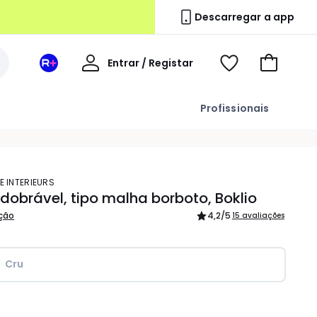
Descarregar a app
A
Entrar / Registar
Espaço
Voir
Ir
minha
La
ma
para
conta
Redoute
wishlist
o
Profissionais
+
carrinho
E INTERIEURS
dobrável, tipo malha borboto, Boklio
ição
4,2
/5
15 avaliações
Cru
idade