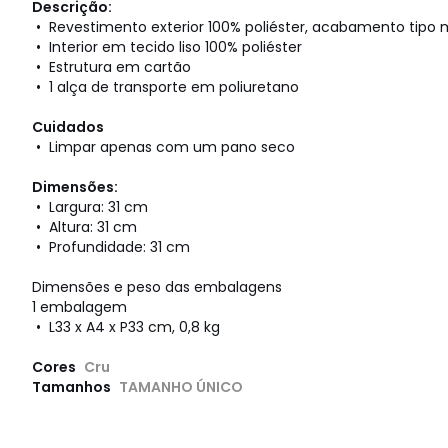
Descrição:
• Revestimento exterior 100% poliéster, acabamento tipo
• Interior em tecido liso 100% poliéster
• Estrutura em cartão
• 1 alça de transporte em poliuretano
Cuidados
• Limpar apenas com um pano seco
Dimensões:
• Largura: 31 cm
• Altura: 31 cm
• Profundidade: 31 cm
Dimensões e peso das embalagens
1 embalagem
• L33 x A4 x P33 cm, 0,8 kg
Cores
Cru
Tamanhos
TAMANHO ÚNICO