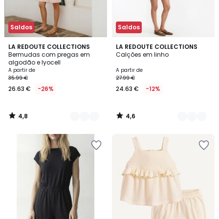
Saldos
Saldos
4,8
4,6
2
LA REDOUTE COLLECTIONS
2
LA REDOUTE COLLECTIONS
/ 5
/ 5
Bermudas com pregas em
Calções em linho
Cores
Cores
algodão e lyocell
A partir de
A partir de
35.99 €
27.99 €
26.63 €
-26%
24.63 €
-12%
4,8
4,6
/
/
5
5