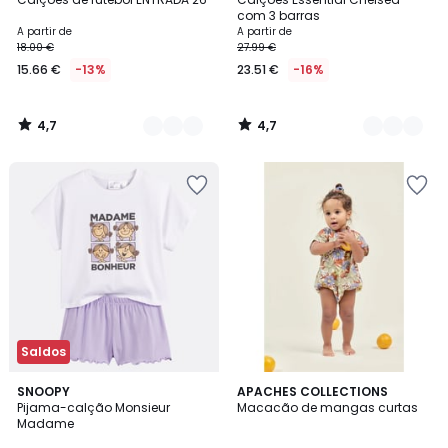
Cores
Cores
com 3 barras
A partir de
A partir de
18.00 €
27.99 €
15.66 €
-13%
23.51 €
-16%
4,7
4,7
/
/
5
5
Saldos
SNOOPY
APACHES COLLECTIONS
Pijama-calção Monsieur
Macacão de mangas curtas
Madame