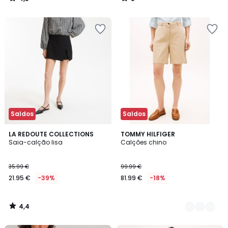
/
/
5
5
Saldos
Saldos
4,4
LA REDOUTE COLLECTIONS
2
TOMMY HILFIGER
/ 5
Saia-calção lisa
Calções chino
Cores
35.99 €
99.99 €
21.95 €
-39%
81.99 €
-18%
4,4
/
5