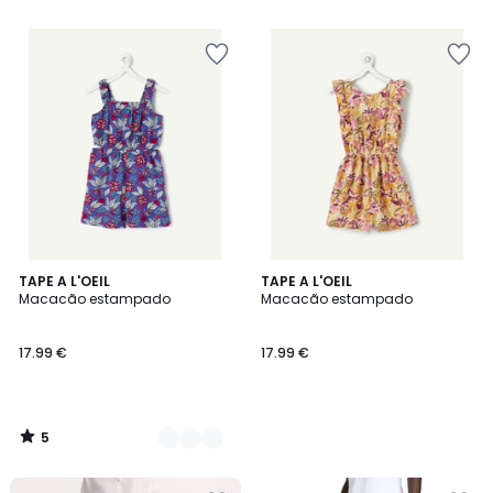
€
26%
de
desconto
aplicado.
5
2
TAPE A L'OEIL
TAPE A L'OEIL
/
Macacão estampado
Macacão estampado
Cores
5
17.99 €
17.99 €
5
/
5