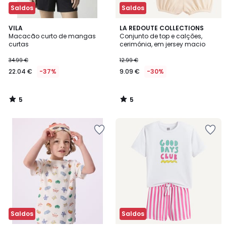
Saldos
Saldos
5
5
VILA
LA REDOUTE COLLECTIONS
/
/
Macacão curto de mangas
Conjunto de top e calções,
5
5
curtas
cerimónia, em jersey macio
34.99 €
12.99 €
22.04 €
-37%
9.09 €
-30%
5
5
/
/
5
5
Saldos
Saldos