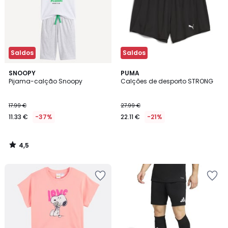
Saldos
Saldos
4,5
SNOOPY
PUMA
/ 5
Pijama-calção Snoopy
Calções de desporto STRONG
17.99 €
27.99 €
11.33 €
-37%
22.11 €
-21%
4,5
/
5