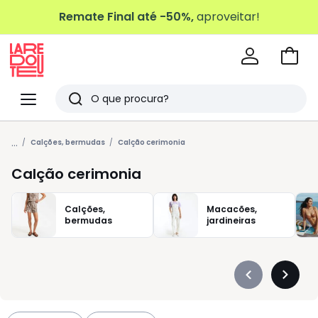
Remate Final até -50%,
aproveitar!
Ir
para
La
o
Redoute
Menu
Pesquisar
carri
Últimos
...
artigos
Calções, bermudas
Calção cerimonia
vistos
Calção cerimonia
Calções,
Macacões,
bermudas
jardineiras
Précédent
Suivan
-
-
défiler
défiler