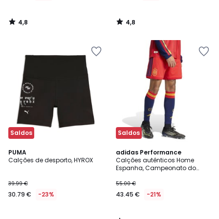
4,8
4,8
/
/
5
5
Saldos
Saldos
4,9
PUMA
adidas Performance
/ 5
Calções de desporto, HYROX
Calções autênticos Home
Espanha, Campeonato do
Mundo de 2026
39.99 €
55.00 €
30.79 €
-23%
43.45 €
-21%