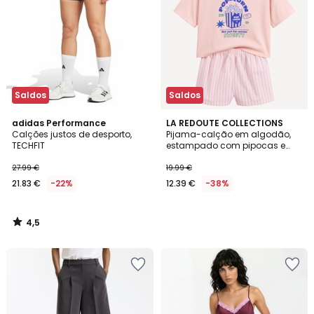
Saldos
Saldos
4,5
adidas Performance
LA REDOUTE COLLECTIONS
/ 5
Calções justos de desporto,
Pijama-calção em algodão,
TECHFIT
estampado com pipocas e
riscas
27.99 €
19.99 €
21.83 €
-22%
12.39 €
-38%
4,5
/
5