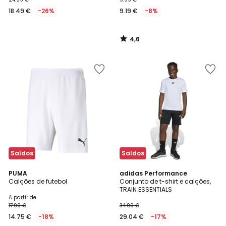
18.49 €
-26%
9.19 €
-8%
4,6
/
5
Saldos
Saldos
4,6
4,9
5
PUMA
adidas Performance
/ 5
/ 5
Calções de futebol
Conjunto de t-shirt e calções,
Cores
TRAIN ESSENTIALS
A partir de
17.99 €
34.99 €
14.75 €
-18%
29.04 €
-17%