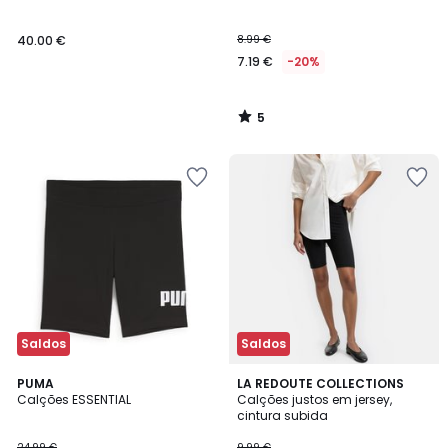
5
40.00 €
8.99 €
7.19 €
-20%
5
/
5
Saldos
Saldos
4,6
PUMA
LA REDOUTE COLLECTIONS
/ 5
Calções ESSENTIAL
Calções justos em jersey,
cintura subida
24.99 €
9.99 €