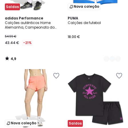
Nova coleção
Saldos
4,9
adidas Performance
3
PUMA
/ 5
Calções autênticos Home
Calções de futebol
Cores
Alemanha, Campeonato do
Mundo de 2026
54.99 €
18.00 €
43.44 €
-21%
4,9
/
5
Nova coleção
Saldos