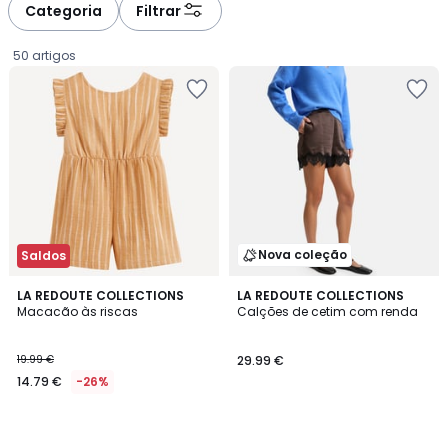
à
à
Categoria
Filtrar
gauche
droite
50 artigos
Nova coleção
Saldos
LA REDOUTE COLLECTIONS
LA REDOUTE COLLECTIONS
Macacão às riscas
Calções de cetim com renda
14.79
19.99 €
29.99 €
€
14.79 €
-26%
em
vez
de
19.99