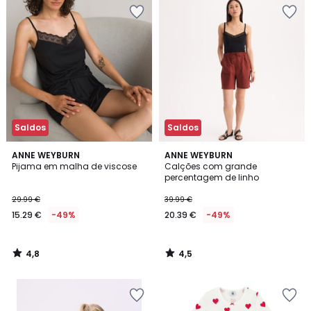
Saldos
Saldos
4,8
4,5
ANNE WEYBURN
ANNE WEYBURN
/ 5
/ 5
Pijama em malha de viscose
Calções com grande
percentagem de linho
29.99 €
39.99 €
15.29 €
-49%
20.39 €
-49%
4,8
4,5
/
/
5
5