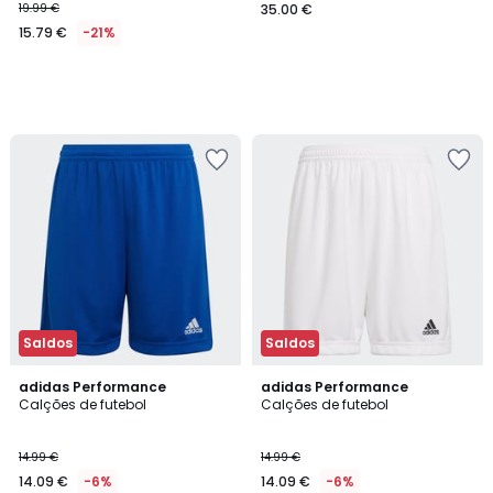
19.99 €
35.00 €
15.79 €
-21%
Saldos
Saldos
4,8
4,8
adidas Performance
adidas Performance
/ 5
/ 5
Calções de futebol
Calções de futebol
14.99 €
14.99 €
14.09 €
-6%
14.09 €
-6%