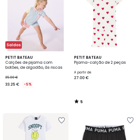
Saldos
5
PETIT BATEAU
PETIT BATEAU
/
Calções de pijama com
Pijama-calção de 2 peças
5
botões, de algodão, às riscas
A partir de
35.00 €
27.00 €
33.25 €
-5%
5
/
5