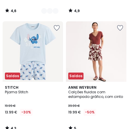
4,6
4,9
/
/
5
5
Saldos
Saldos
4,3
5
STITCH
ANNE WEYBURN
/ 5
/
Pijama Stitch
Calções fluidos com
5
estampado gráfico, com cinto
19.99 €
39.99 €
13.99 €
-30%
19.99 €
-50%
4,3
5