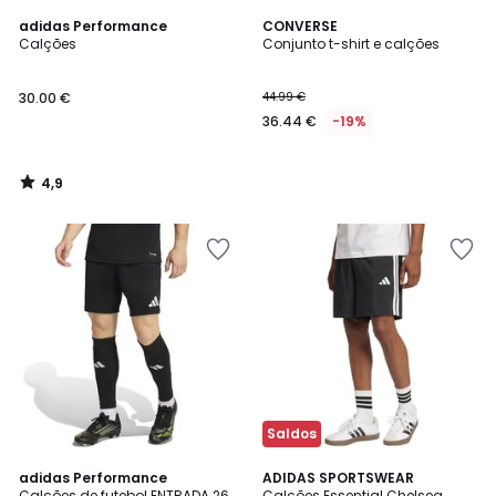
4,9
adidas Performance
CONVERSE
/ 5
Calções
Conjunto t-shirt e calções
30.00 €
44.99 €
36.44 €
-19%
4,9
/
5
Saldos
4,7
4,7
2
adidas Performance
2
ADIDAS SPORTSWEAR
/ 5
/ 5
Calções de futebol ENTRADA 26
Calções Essential Chelsea