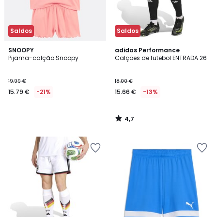
Saldos
Saldos
4,7
SNOOPY
adidas Performance
/ 5
Pijama-calção Snoopy
Calções de futebol ENTRADA 26
19.99 €
18.00 €
15.79 €
-21%
15.66 €
-13%
4,7
/
5