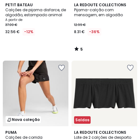
5
PETIT BATEAU
LA REDOUTE COLLECTIONS
/
Calções de pijama disfarce, de
Pijama-calção com
5
algodão, estampado animal
mensagem, em algodão
A partir de
37.00 €
12.99 €
32.56 €
-12%
8.31 €
-36%
5
/
5
Nova coleção
Saldos
5
PUMA
LA REDOUTE COLLECTIONS
/
Calções de corrida
Lote de 2 calções de desporto