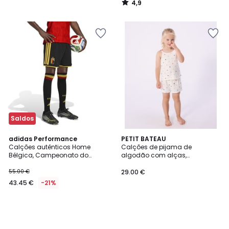
4,9
/
5
Saldos
adidas Performance
PETIT BATEAU
Calções autênticos Home
Calções de pijama de
Bélgica, Campeonato do
algodão com alças,
Mundo de 2026
estampado com corações
55.00 €
29.00 €
43.45 €
-21%