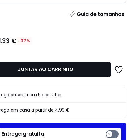
idade
Guia de tamanhos
1.33 €
-37%
JUNTAR AO CARRINHO
o
rega prevista em 5 dias úteis.
rega em casa a partir de
4.99 €
Entrega gratuita