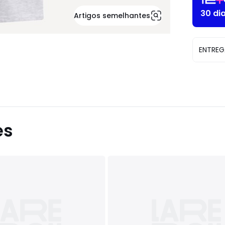
30 di
Artigos semelhantes
ENTREG
es