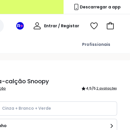
Descarregar a app
A
Entrar / Registar
Espaço
Voir
Ir
minha
La
ma
para
conta
Redoute
wishlist
o
Profissionais
+
carrinho
a-calção Snoopy
ição
4,5
/5
2 avaliações
Cinza + Branco + Verde
nho