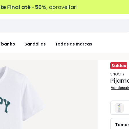
e Final até -50%,
aproveitar!
 banho
Sandálias
Todas as marcas
Saldos
SNOOPY
Pijam
Ver descr
Tama