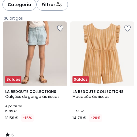
à
à
Categoria
Filtrar
gauche
droite
36 artigos
Saldos
Saldos
5
LA REDOUTE COLLECTIONS
LA REDOUTE COLLECTIONS
/
Calções de ganga às riscas
Macacão às riscas
5
Preço
A partir de
15.99 €
19.99 €
a
13.59 €
-15%
14.79 €
-26%
partir
de
13.59
5