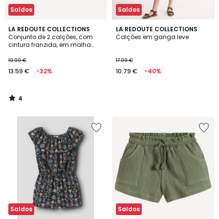
Saldos
Saldos
4
LA REDOUTE COLLECTIONS
LA REDOUTE COLLECTIONS
/
Conjunto de 2 calções, com
Calções em ganga leve
5
cintura franzida, em malha
fantasia
19.99 €
17.99 €
13.59 €
-32%
10.79 €
-40%
4
/
5
Saldos
Saldos