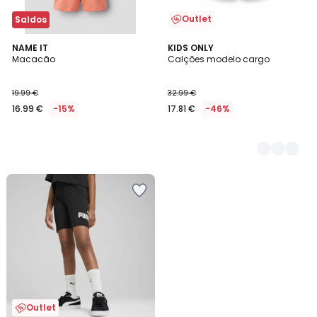
Outlet
Saldos
NAME IT
2
KIDS ONLY
Macacão
Calções modelo cargo
Cores
19.99 €
32.99 €
16.99 €
-15%
17.81 €
-46%
Outlet