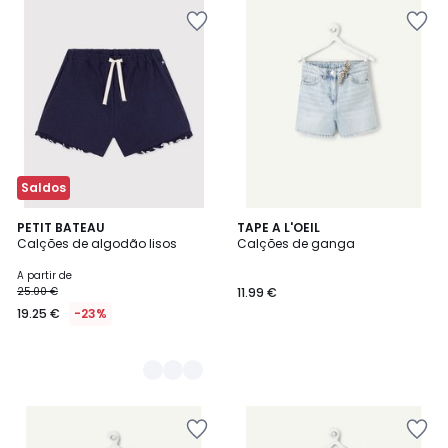
Saldos
2
PETIT BATEAU
TAPE A L'OEIL
Calções de algodão lisos
Calções de ganga
Cores
A partir de
25.00 €
11.99 €
19.25 €
-23%