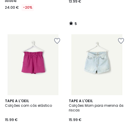
30.00 €
13.99 €
24.00 €
-20%
5
/
5
TAPE A L'OEIL
TAPE A L'OEIL
Calções com cós elástico
Calções Mom para menina às
riscas
15.99 €
15.99 €