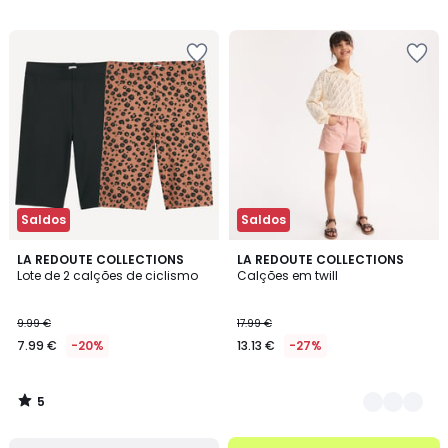
€
/
5
em
vez
de
15.99
€
15%
de
desconto
aplicado.
Saldos
Saldos
5
LA REDOUTE COLLECTIONS
2
LA REDOUTE COLLECTIONS
/
Lote de 2 calções de ciclismo
Calções em twill
Cores
5
9.99 €
17.99 €
7.99 €
-20%
13.13 €
-27%
5
/
5
até