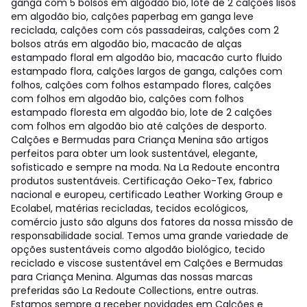
ganga com 5 bolsos em algodão bio, lote de 2 calções lisos
em algodão bio, calções paperbag em ganga leve
reciclada, calções com cós passadeiras, calções com 2
bolsos atrás em algodão bio, macacão de alças
estampado floral em algodão bio, macacão curto fluido
estampado flora, calções largos de ganga, calções com
folhos, calções com folhos estampado flores, calções
com folhos em algodão bio, calções com folhos
estampado floresta em algodão bio, lote de 2 calções
com folhos em algodão bio até calções de desporto.
Calções e Bermudas para Criança Menina são artigos
perfeitos para obter um look sustentável, elegante,
sofisticado e sempre na moda. Na La Redoute encontra
produtos sustentáveis. Certificação Oeko-Tex, fabrico
nacional e europeu, certificado Leather Working Group e
Ecolabel, matérias recicladas, tecidos ecológicos,
comércio justo são alguns dos fatores da nossa missão de
responsabilidade social. Temos uma grande variedade de
opções sustentáveis como algodão biológico, tecido
reciclado e viscose sustentável em Calções e Bermudas
para Criança Menina. Algumas das nossas marcas
preferidas são La Redoute Collections, entre outras.
Estamos sempre a receber novidades em Calções e