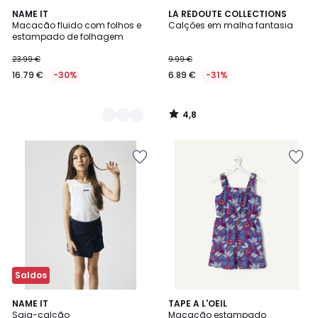
4,8
2
NAME IT
LA REDOUTE COLLECTIONS
/ 5
Macacão fluido com folhos e
Calções em malha fantasia
Cores
estampado de folhagem
23.99 €
9.99 €
16.79 €
-30%
6.89 €
-31%
4,8
/
5
Saldos
5
NAME IT
2
TAPE A L'OEIL
/
Saia-calção
Macacão estampado