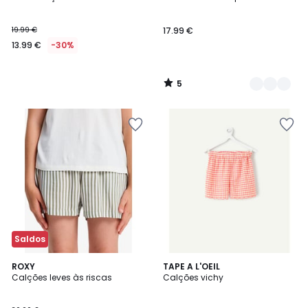
Cores
5
19.99 €
17.99 €
13.99 €
-30%
5
/
5
Saldos
5
ROXY
TAPE A L'OEIL
/
Calções leves às riscas
Calções vichy
5