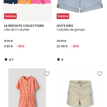
Saldos
Saldos
4,7
5
LA REDOUTE COLLECTIONS
LEVI'S KIDS
/ 5
/
Lote de 3 calções
Calções de ganga
5
15.99 €
29.99 €
11.83 €
-26%
22.49 €
-25%
4,7
5
/
/
5
5