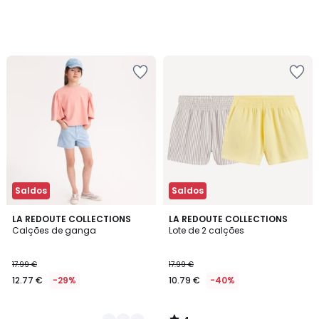
Saldos
Saldos
4
2
LA REDOUTE COLLECTIONS
LA REDOUTE COLLECTIONS
/
Calções de ganga
Lote de 2 calções
Cores
5
17.99 €
17.99 €
12.77 €
-29%
10.79 €
-40%