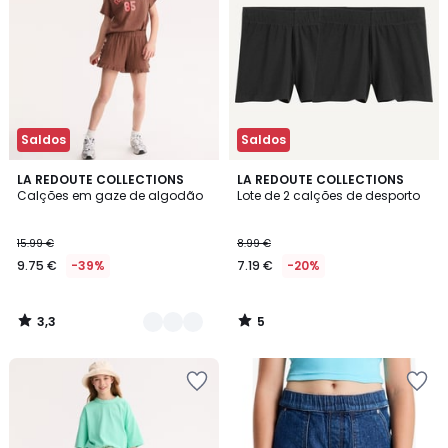
Saldos
Saldos
3,3
5
2
LA REDOUTE COLLECTIONS
LA REDOUTE COLLECTIONS
/ 5
/
Calções em gaze de algodão
Lote de 2 calções de desporto
Cores
5
15.99 €
8.99 €
9.75 €
-39%
7.19 €
-20%
3,3
5
/
/
5
5