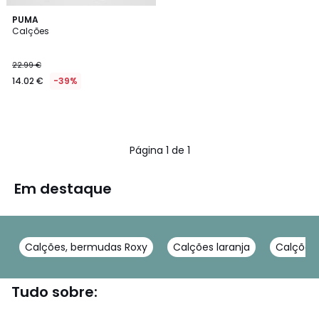
PUMA
Calções
22.99 €
14.02 €
-39%
Página 1 de 1
Em destaque
Calções, bermudas Roxy
Calções laranja
Calções,
Tudo sobre: