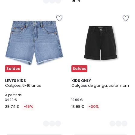
4
/
5
Saldos
Saldos
2
LEVI'S KIDS
2
KIDS ONLY
Calções, 6-16 anos
Calções de ganga, corte mom
Cores
Cores
A partir de
34.99 €
19.99 €
29.74 €
-15%
13.99 €
-30%