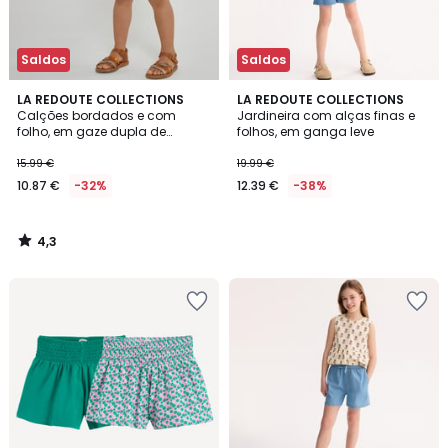
Saldos
Saldos
4,3
LA REDOUTE COLLECTIONS
LA REDOUTE COLLECTIONS
/ 5
Calções bordados e com
Jardineira com alças finas e
folho, em gaze dupla de
folhos, em ganga leve
algodão
15.99 €
19.99 €
10.87 €
-32%
12.39 €
-38%
4,3
/
5