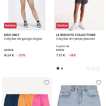
Saldos
Saldos
4
KIDS ONLY
3
LA REDOUTE COLLECTIONS
/
Calções de ganga largos
Calções em jersey pesado
Cores
5
A partir de
24.99 €
8.99 €
18.24 €
-27%
7.37 €
-18%
4
/
5