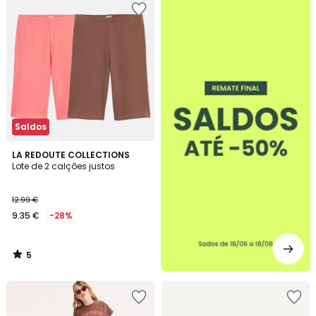
-50%
Saldos
5
LA REDOUTE COLLECTIONS
/
Lote de 2 calções justos
5
12.99 €
9.35 €
-28%
5
/
5