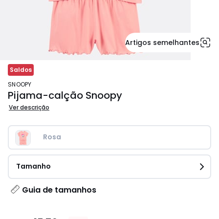
Artigos semelhantes
Saldos
SNOOPY
Pijama-calção Snoopy
Ver descrição
Rosa
Tamanho
Guia de tamanhos
15.79