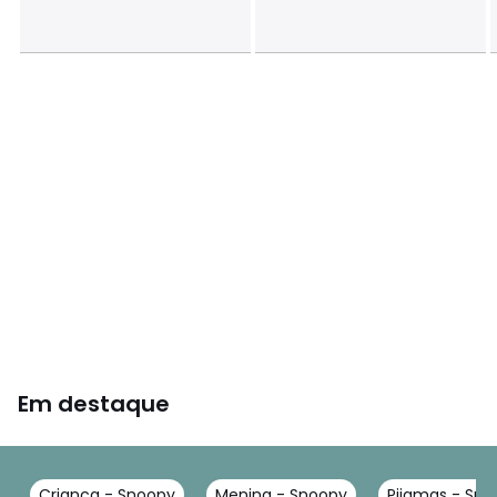
Em destaque
Criança - Snoopy
Menina - Snoopy
Pijamas - Sn