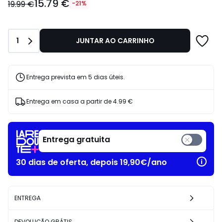
15.79 €
€
19.99 €
-21%
em
vez
de
Quantidade
1
JUNTAR AO CARRINHO
19.99
€
21%
de
Entrega prevista em 5 dias úteis.
desconto
aplicado.
Entrega em casa a partir de
4.99 €
Entrega gratuita
30 dias de oferta, depois 19,90€/ano
ENTREGA
DEVOLUÇÃO GRÁTIS