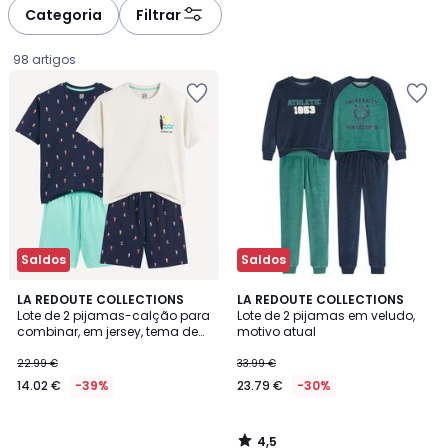
Categoria
Filtrar
98 artigos
Saldos
Saldos
4,5
LA REDOUTE COLLECTIONS
LA REDOUTE COLLECTIONS
/ 5
Lote de 2 pijamas-calção para
Lote de 2 pijamas em veludo,
combinar, em jersey, tema de
motivo atual
14.02
surf
22.99 €
33.99 €
€
14.02 €
-39%
23.79 €
-30%
em
vez
de
4,5