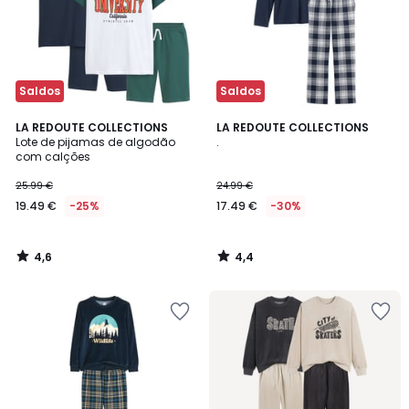
Saldos
Saldos
4,6
4,4
LA REDOUTE COLLECTIONS
LA REDOUTE COLLECTIONS
/ 5
/ 5
Lote de pijamas de algodão
.
com calções
25.99 €
24.99 €
19.49 €
-25%
17.49 €
-30%
4,6
4,4
/
/
5
5