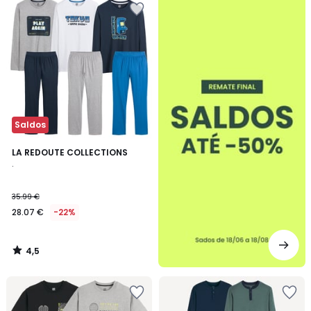
-50%
Saldos
4,5
LA REDOUTE COLLECTIONS
/ 5
.
35.99 €
28.07 €
-22%
4,5
/
5