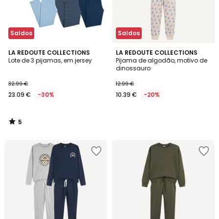
Saldos
Saldos
5
LA REDOUTE COLLECTIONS
LA REDOUTE COLLECTIONS
/
Lote de 3 pijamas, em jersey
Pijama de algodão, motivo de
5
dinossauro
32.99 €
12.99 €
23.09 €
-30%
10.39 €
-20%
5
/
5