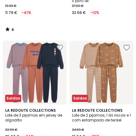
A partir de
19.99 €
37.00 €
11.79 €
-41%
32.56 €
-12%
4
/
5
Saldos
Saldos
4
4,2
LA REDOUTE COLLECTIONS
LA REDOUTE COLLECTIONS
/
/ 5
Lote de 3 pijamas em jersey de
Lote de 2 pijamas, 1 às riscas e 1
5
algodão
com estampado de teckel
32.99 €
24.99 €