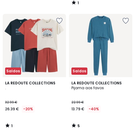
1
/
5
Saldos
Saldos
1
5
LA REDOUTE COLLECTIONS
LA REDOUTE COLLECTIONS
/
/
.
Pijama aos favos
5
5
32.99 €
22.99 €
26.39 €
-20%
13.79 €
-40%
1
5
/
/
5
5