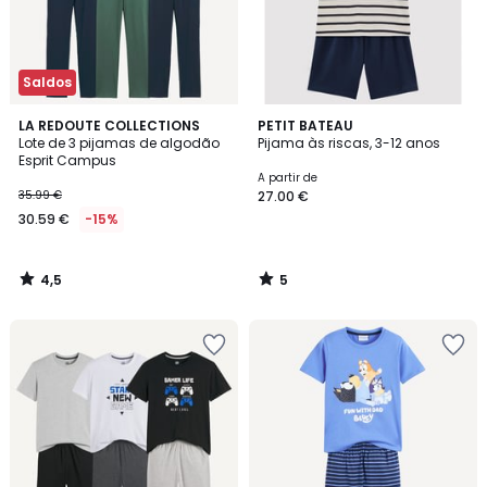
Saldos
4,5
5
LA REDOUTE COLLECTIONS
PETIT BATEAU
/ 5
/
Lote de 3 pijamas de algodão
Pijama às riscas, 3-12 anos
5
Esprit Campus
A partir de
35.99 €
27.00 €
30.59 €
-15%
4,5
5
/
/
5
5