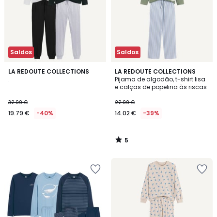
Saldos
Saldos
5
LA REDOUTE COLLECTIONS
LA REDOUTE COLLECTIONS
/
.
Pijama de algodão, t-shirt lisa
5
e calças de popelina às riscas
32.99 €
22.99 €
19.79 €
-40%
14.02 €
-39%
5
/
5