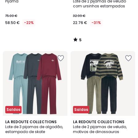
/
Pijama
Lote de 2 pijamas de veludo
5
com ursinhos estampados
75.00 €
32.99 €
58.50 €
-22%
22.76 €
-31%
5
/
5
Saldos
Saldos
4,5
4,8
LA REDOUTE COLLECTIONS
LA REDOUTE COLLECTIONS
/ 5
/ 5
Lote de 3 pijamas de algodão,
Lote de 2 pijamas de veludo,
estampado de skate
motivos de dinossauros