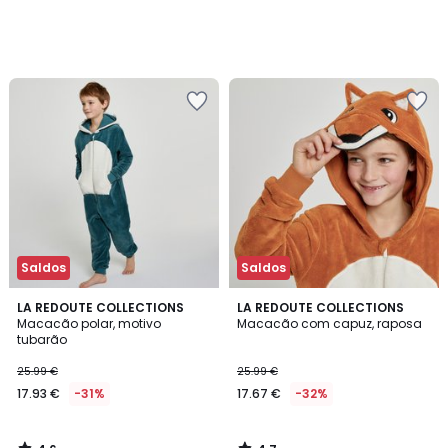
Saldos
Saldos
4,6
4,7
LA REDOUTE COLLECTIONS
LA REDOUTE COLLECTIONS
/ 5
/ 5
Macacão polar, motivo
Macacão com capuz, raposa
tubarão
25.99 €
25.99 €
17.93 €
-31%
17.67 €
-32%