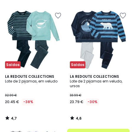
22.99
/
5
€
39%
de
desconto
aplicado.
Saldos
Saldos
4,7
4,6
LA REDOUTE COLLECTIONS
LA REDOUTE COLLECTIONS
/ 5
/ 5
Lote de 2 pijamas, em veludo
Lote de 2 pijamas em veludo,
ursos
32.99 €
33.99 €
20.45 €
-38%
23.79 €
-30%
4,7
4,6
/
/
5
5
até