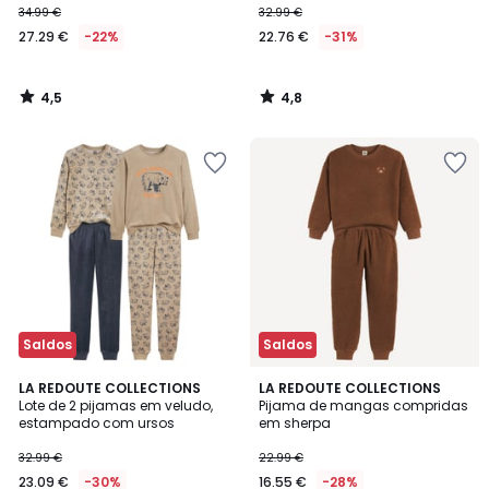
34.99 €
32.99 €
27.29 €
-22%
22.76 €
-31%
4,5
4,8
/
/
5
5
Saldos
Saldos
4
LA REDOUTE COLLECTIONS
2
LA REDOUTE COLLECTIONS
/
Lote de 2 pijamas em veludo,
Pijama de mangas compridas
Cores
5
estampado com ursos
em sherpa
32.99 €
22.99 €
23.09 €
-30%
16.55 €
-28%