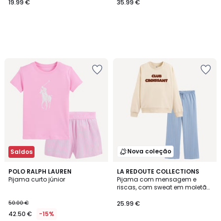
19.99 €
35.99 €
Nova coleção
Saldos
POLO RALPH LAUREN
LA REDOUTE COLLECTIONS
Pijama curto júnior
Pijama com mensagem e
riscas, com sweat em moletão
e calças de flanela
50.00 €
25.99 €
42.50 €
-15%