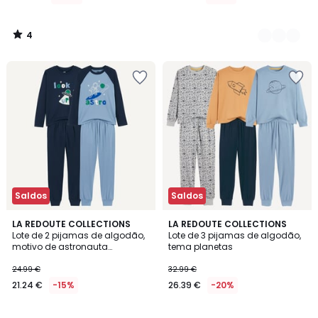
4
/
5
Saldos
Saldos
1
LA REDOUTE COLLECTIONS
LA REDOUTE COLLECTIONS
/
Lote de 2 pijamas de algodão,
Lote de 3 pijamas de algodão,
5
motivo de astronauta
tema planetas
fosforescente
24.99 €
32.99 €
21.24 €
-15%
26.39 €
-20%