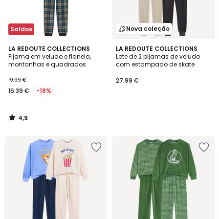
Nova coleção
Saldos
4,9
LA REDOUTE COLLECTIONS
LA REDOUTE COLLECTIONS
/ 5
Pijama em veludo e flanela,
Lote de 2 pijamas de veludo
montanhas e quadrados
com estampado de skate
19.99 €
27.99 €
16.39 €
-18%
4,9
/
5