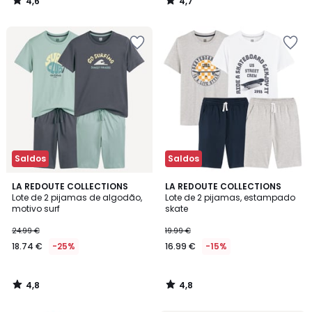
4,6
4,7
/
/
5
5
Saldos
Saldos
4,8
4,8
LA REDOUTE COLLECTIONS
LA REDOUTE COLLECTIONS
/ 5
/ 5
Lote de 2 pijamas de algodão,
Lote de 2 pijamas, estampado
motivo surf
skate
24.99 €
19.99 €
18.74 €
-25%
16.99 €
-15%
4,8
4,8
/
/
5
5