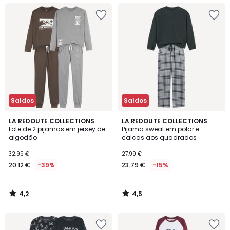
Saldos
Saldos
4,2
4,5
LA REDOUTE COLLECTIONS
LA REDOUTE COLLECTIONS
/ 5
/ 5
Lote de 2 pijamas em jersey de
Pijama sweat em polar e
algodão
calças aos quadrados
32.99 €
27.99 €
20.12 €
-39%
23.79 €
-15%
4,2
4,5
/
/
5
5