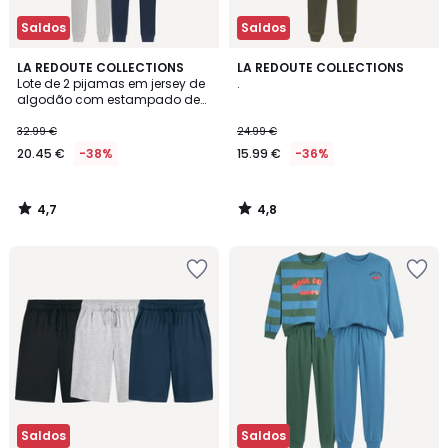
Saldos
Saldos
4,7
4,8
LA REDOUTE COLLECTIONS
LA REDOUTE COLLECTIONS
/ 5
/ 5
Lote de 2 pijamas em jersey de
.
algodão com estampado de
skate
32.99 €
24.99 €
20.45 €
-38%
15.99 €
-36%
4,7
4,8
/
/
5
5
Saldos
Saldos