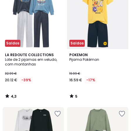
Saldos
Saldos
4,3
5
LA REDOUTE COLLECTIONS
POKEMON
/ 5
/
Lote de 2 pijamas em veludo,
Pijama Pokémon
5
com montanhas
32.99 €
19.99 €
20.12 €
-39%
16.59 €
-17%
4,3
5
/
/
5
5