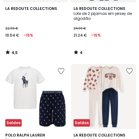
4,5
4
LA REDOUTE COLLECTIONS
LA REDOUTE COLLECTIONS
/ 5
/
.
Lote de 2 pijamas em jersey de
5
algodão
22.99 €
24.99 €
19.54 €
-15%
21.24 €
-15%
4,5
4
/
/
5
5
Saldos
Saldos
5
POLO RALPH LAUREN
LA REDOUTE COLLECTIONS