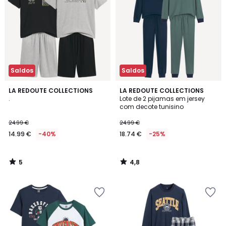
Saldos
Saldos
5
4,8
LA REDOUTE COLLECTIONS
LA REDOUTE COLLECTIONS
/
/ 5
.
Lote de 2 pijamas em jersey
5
com decote tunisino
24.99 €
24.99 €
14.99 €
-40%
18.74 €
-25%
5
4,8
/
/
5
5