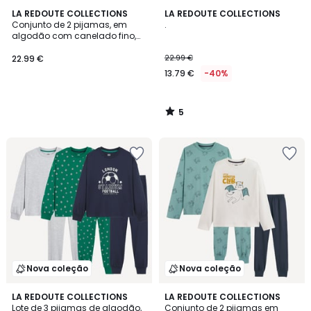
5
LA REDOUTE COLLECTIONS
LA REDOUTE COLLECTIONS
/
Conjunto de 2 pijamas, em
.
5
algodão com canelado fino,
às riscas
22.99 €
22.99 €
13.79 €
-40%
5
/
5
Nova coleção
Nova coleção
LA REDOUTE COLLECTIONS
LA REDOUTE COLLECTIONS
Lote de 3 pijamas de algodão,
Conjunto de 2 pijamas em