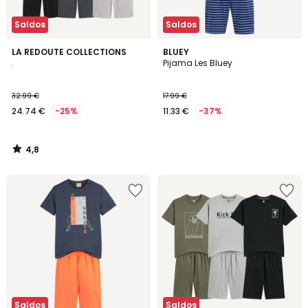
Saldos
Saldos
4,8
LA REDOUTE COLLECTIONS
BLUEY
/ 5
.
Pijama Les Bluey
32.99 €
17.99 €
24.74 €
-25%
11.33 €
-37%
4,8
/
5
Saldos
Saldos