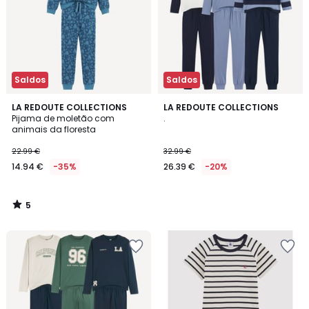
Saldos
Saldos
5
LA REDOUTE COLLECTIONS
LA REDOUTE COLLECTIONS
/
Pijama de moletão com
.
5
animais da floresta
22.99 €
32.99 €
14.94 €
-35%
26.39 €
-20%
5
/
5