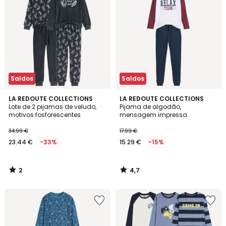
Saldos
Saldos
2
4,7
LA REDOUTE COLLECTIONS
LA REDOUTE COLLECTIONS
/
/ 5
Lote de 2 pijamas de veludo,
Pijama de algodão,
5
motivos fosforescentes
mensagem impressa
34.99 €
17.99 €
23.44 €
-33%
15.29 €
-15%
2
4,7
/
/
5
5