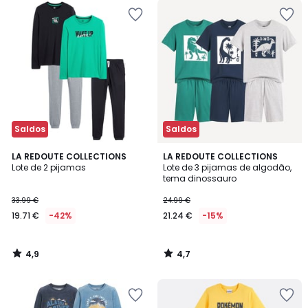
Saldos
Saldos
4,9
4,7
LA REDOUTE COLLECTIONS
LA REDOUTE COLLECTIONS
/ 5
/ 5
Lote de 2 pijamas
Lote de 3 pijamas de algodão,
tema dinossauro
33.99 €
24.99 €
19.71 €
-42%
21.24 €
-15%
4,9
4,7
/
/
5
5