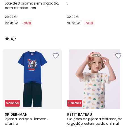
/ 5
Lote de 3 pijamas em algodão,
.
com dinossauros
29.99 €
32.99 €
22.49 €
-25%
26.39 €
-20%
4,7
/
5
Saldos
Saldos
4
SPIDER-MAN
PETIT BATEAU
/
Pijama-calção Homem-
Calções de pijama disfarce, de
5
aranha
algodão, estampado animal