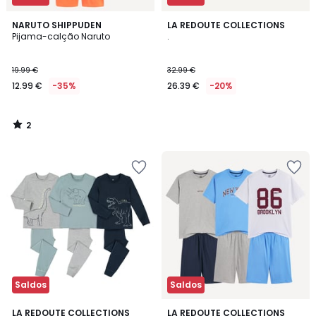
2
NARUTO SHIPPUDEN
LA REDOUTE COLLECTIONS
/
Pijama-calção Naruto
.
5
19.99 €
32.99 €
12.99 €
-35%
26.39 €
-20%
2
/
5
Saldos
Saldos
4,7
LA REDOUTE COLLECTIONS
LA REDOUTE COLLECTIONS