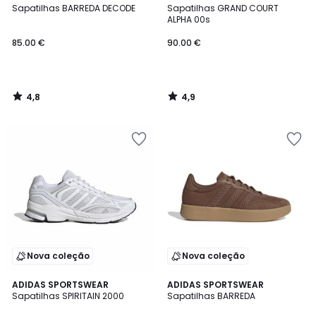
/ 5
/ 5
Sapatilhas BARREDA DECODE
Sapatilhas GRAND COURT
ALPHA 00s
85.00 €
90.00 €
4,8
4,9
/
/
5
5
Nova coleção
Nova coleção
4,8
4,8
3
ADIDAS SPORTSWEAR
ADIDAS SPORTSWEAR
/ 5
/ 5
Sapatilhas SPIRITAIN 2000
Sapatilhas BARREDA
Cores