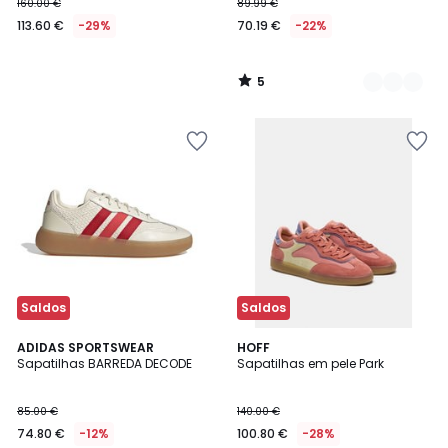
160.00 €
89.99 €
113.60 €
-29%
70.19 €
-22%
5
/
5
Saldos
Saldos
4,9
ADIDAS SPORTSWEAR
HOFF
/ 5
Sapatilhas BARREDA DECODE
Sapatilhas em pele Park
85.00 €
140.00 €
74.80 €
-12%
100.80 €
-28%