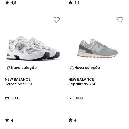
4,8
4,6
/
/
5
5
Nova coleção
Nova coleção
4
4
NEW BALANCE
NEW BALANCE
/
/
Sapatilhas 530
Sapatilhas 574
5
5
120.00 €
120.00 €
4
4
/
/
5
5