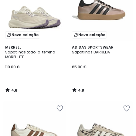
Nova coleção
Nova coleção
4,6
4,8
MERRELL
ADIDAS SPORTSWEAR
/ 5
/ 5
Sapatilhas todo-o-terreno
Sapatilhas BARREDA
MORPHLITE
110.00 €
65.00 €
4,6
4,8
/
/
5
5