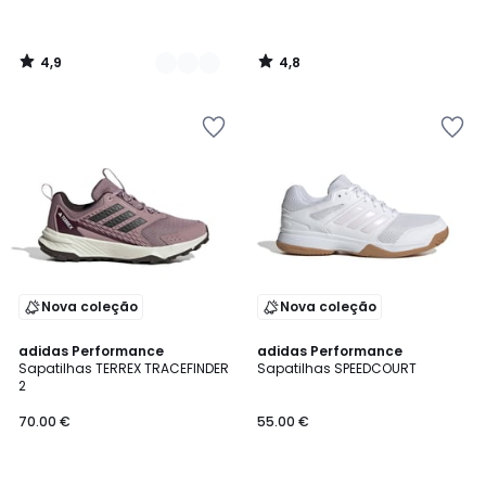
4,9
4,8
/
/
5
5
Nova coleção
Nova coleção
4,7
4,6
adidas Performance
adidas Performance
/ 5
/ 5
Sapatilhas TERREX TRACEFINDER
Sapatilhas SPEEDCOURT
2
70.00 €
55.00 €