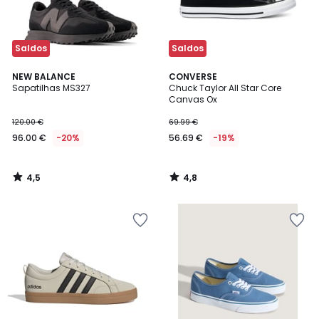
Saldos
Saldos
4,5
4,8
NEW BALANCE
CONVERSE
/ 5
/ 5
Sapatilhas MS327
Chuck Taylor All Star Core
Canvas Ox
120.00 €
69.99 €
96.00 €
-20%
56.69 €
-19%
4,5
4,8
/
/
5
5