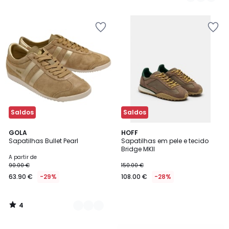
74.99
/
5
€
21%
de
desconto
aplicado.
Saldos
Saldos
4
4
GOLA
HOFF
/
Sapatilhas Bullet Pearl
Sapatilhas em pele e tecido
Cores
5
Bridge MKII
A partir de
90.00 €
150.00 €
63.90 €
-29%
108.00 €
-28%
4
/
5