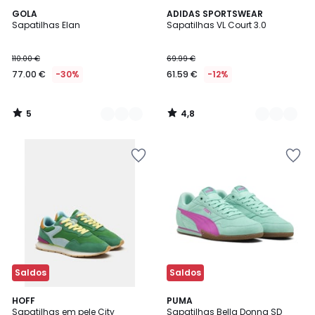
5
4,8
3
GOLA
5
ADIDAS SPORTSWEAR
/
/ 5
Sapatilhas Elan
Sapatilhas VL Court 3.0
Cores
Cores
5
110.00 €
69.99 €
77.00 €
-30%
61.59 €
-12%
5
4,8
/
/
5
5
Saldos
Saldos
HOFF
2
PUMA
Sapatilhas em pele City
Sapatilhas Bella Donna SD