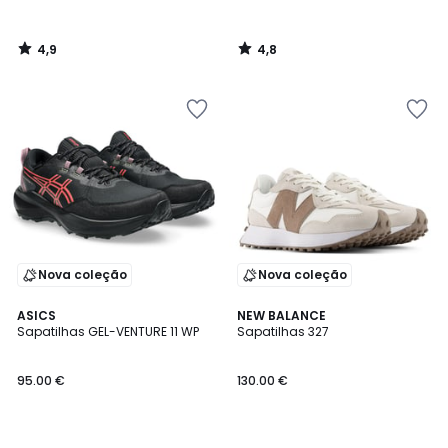
4,9
4,8
/
/
5
5
Nova coleção
Nova coleção
4,8
4,6
ASICS
NEW BALANCE
/ 5
/ 5
Sapatilhas GEL-VENTURE 11 WP
Sapatilhas 327
95.00 €
130.00 €