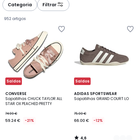
Categoria
Filtrar
952 artigos
Saldos
Saldos
4,6
CONVERSE
2
ADIDAS SPORTSWEAR
/ 5
Sapatilhas CHUCK TAYLOR ALL
Sapatilhas GRAND COURT LO
Cores
STAR OX PEACHED PRETTY
59.24
74.99 €
75.00 €
€
59.24 €
-21%
66.00 €
-12%
em
vez
de
4,6