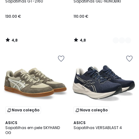
/ 5
/ 5
Sapatilhas GT-2160
Sapatilhas GEL-NUNOBIKI
Cores
130.00 €
110.00 €
4,8
4,8
/
/
5
5
Nova coleção
Nova coleção
4,8
4,7
ASICS
ASICS
/ 5
/ 5
Sapatilhas em pele SKYHAND
Sapatilhas VERSABLAST 4
OG