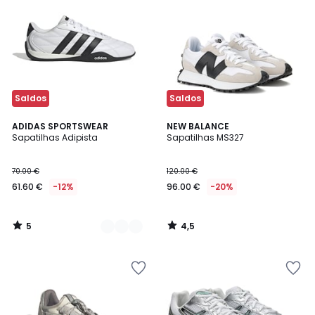
Saldos
Saldos
5
4,5
2
ADIDAS SPORTSWEAR
NEW BALANCE
/
/ 5
Sapatilhas Adipista
Sapatilhas MS327
Cores
5
70.00 €
120.00 €
61.60 €
-12%
96.00 €
-20%
5
4,5
/
/
5
5