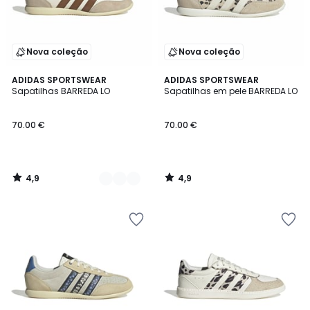
Nova coleção
Nova coleção
4,9
4,9
2
ADIDAS SPORTSWEAR
ADIDAS SPORTSWEAR
/ 5
/ 5
Sapatilhas BARREDA LO
Sapatilhas em pele BARREDA LO
Cores
70.00 €
70.00 €
4,9
4,9
/
/
5
5