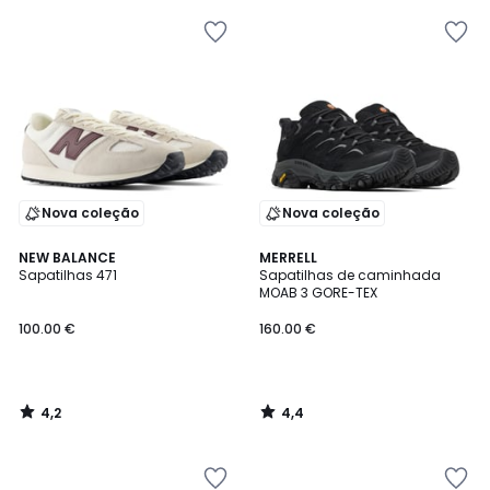
Nova coleção
Nova coleção
4,2
4,4
NEW BALANCE
MERRELL
/ 5
/ 5
Sapatilhas 471
Sapatilhas de caminhada
MOAB 3 GORE-TEX
100.00 €
160.00 €
4,2
4,4
/
/
5
5