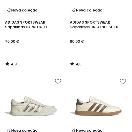
Nova coleção
Nova coleção
4,9
4,8
ADIDAS SPORTSWEAR
ADIDAS SPORTSWEAR
/ 5
/ 5
Sapatilhas BARREDA LO
Sapatilhas BREAKNET SLEEK
70.00 €
60.00 €
4,9
4,8
/
/
5
5
Nova coleção
Nova coleção