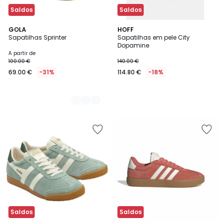
Saldos
Saldos
2
GOLA
HOFF
Sapatilhas Sprinter
Sapatilhas em pele City
Cores
Dopamine
A partir de
100.00 €
140.00 €
69.00 €
-31%
114.80 €
-18%
Saldos
Saldos