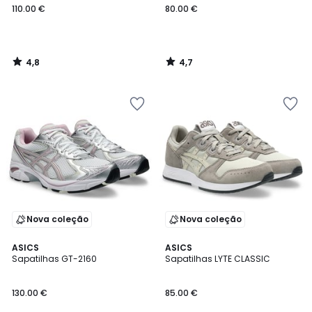
110.00 €
80.00 €
4,8
4,7
/
/
5
5
Nova coleção
Nova coleção
4,9
4,8
ASICS
ASICS
/ 5
/ 5
Sapatilhas GT-2160
Sapatilhas LYTE CLASSIC
130.00 €
85.00 €