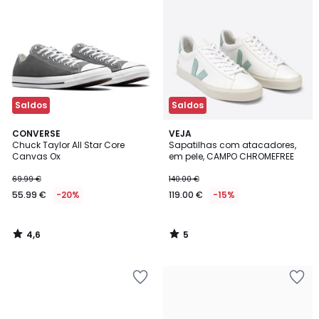
Saldos
Saldos
4,6
5
CONVERSE
VEJA
/ 5
/
Chuck Taylor All Star Core
Sapatilhas com atacadores,
5
Canvas Ox
em pele, CAMPO CHROMEFREE
69.99 €
140.00 €
55.99 €
-20%
119.00 €
-15%
4,6
5
/
/
5
5