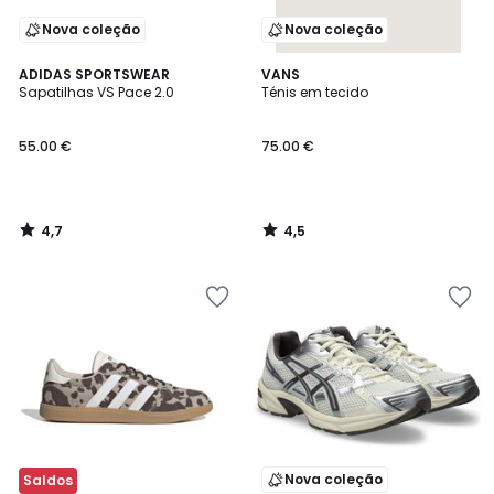
Nova coleção
Nova coleção
4,7
4,5
ADIDAS SPORTSWEAR
VANS
/ 5
/ 5
Sapatilhas VS Pace 2.0
Ténis em tecido
55.00 €
75.00 €
4,7
4,5
/
/
5
5
Nova coleção
Saldos