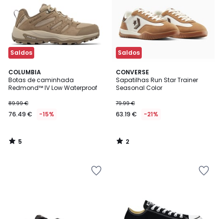
Saldos
Saldos
5
2
COLUMBIA
CONVERSE
/
/
Botas de caminhada
Sapatilhas Run Star Trainer
5
5
Redmond™ IV Low Waterproof
Seasonal Color
89.99 €
79.99 €
76.49 €
-15%
63.19 €
-21%
5
2
/
/
5
5