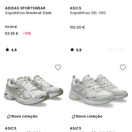
4,8
4,8
ADIDAS SPORTSWEAR
3
ASICS
/ 5
/ 5
Sapatilhas Breaknet Sleek
Sapatilhas GEL-1130
Cores
59.99 €
100.00 €
53.39 €
-11%
4,8
4,8
/
/
5
5
Nova coleção
Nova coleção
4,8
4,8
ASICS
3
ASICS