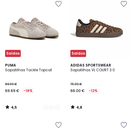
Saldos
Saldos
4,5
4,8
2
PUMA
ADIDAS SPORTSWEAR
/ 5
/ 5
Sapatilhas Tackle Topcat
Sapatilhas VL COURT 3.0
Cores
84.99 €
75.00 €
69.69 €
-18%
66.00 €
-12%
4,5
4,8
/
/
5
5