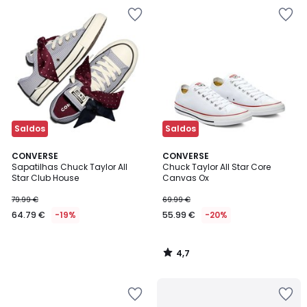
Saldos
Saldos
4,7
CONVERSE
CONVERSE
/ 5
Sapatilhas Chuck Taylor All
Chuck Taylor All Star Core
Star Club House
Canvas Ox
79.99 €
69.99 €
64.79 €
-19%
55.99 €
-20%
4,7
/
5