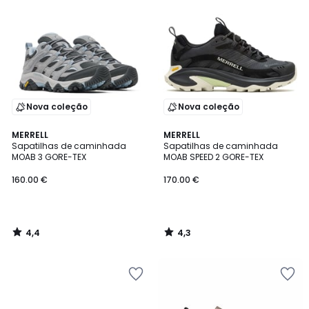
Nova coleção
Nova coleção
4,4
4,3
MERRELL
MERRELL
/ 5
/ 5
Sapatilhas de caminhada
Sapatilhas de caminhada
MOAB 3 GORE-TEX
MOAB SPEED 2 GORE-TEX
160.00 €
170.00 €
4,4
4,3
/
/
5
5