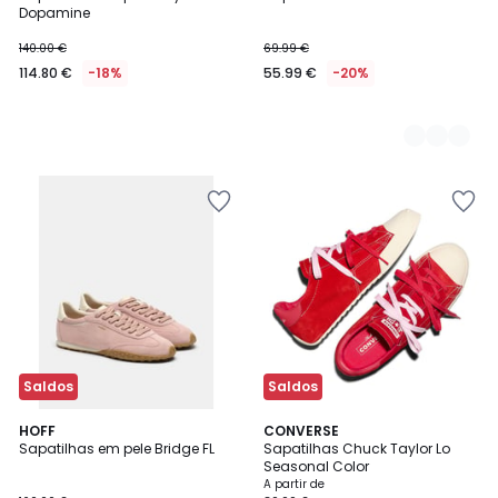
Cores
Dopamine
140.00 €
69.99 €
114.80 €
-18%
55.99 €
-20%
Saldos
Saldos
5
HOFF
2
CONVERSE
/
Sapatilhas em pele Bridge FL
Sapatilhas Chuck Taylor Lo
Cores
5
Seasonal Color
A partir de