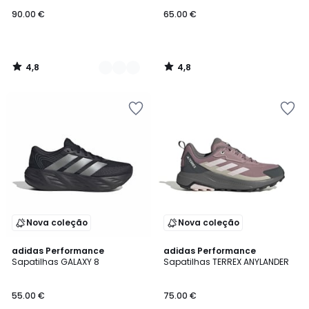
90.00 €
65.00 €
4,8
4,8
/
/
5
5
Nova coleção
Nova coleção
4,9
4,8
2
adidas Performance
adidas Performance
/ 5
/ 5
Sapatilhas GALAXY 8
Sapatilhas TERREX ANYLANDER
Cores
55.00 €
75.00 €