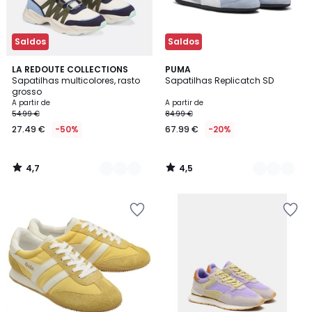
Saldos
Saldos
4,7
4,5
2
LA REDOUTE COLLECTIONS
5
PUMA
/ 5
/ 5
Sapatilhas multicolores, rasto
Sapatilhas Replicatch SD
Cores
Cores
grosso
A partir de
A partir de
54.99 €
84.99 €
27.49 €
-50%
67.99 €
-20%
4,7
4,5
/
/
5
5