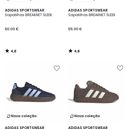
4,8
4,8
ADIDAS SPORTSWEAR
ADIDAS SPORTSWEAR
/ 5
/ 5
Sapatilhas BREAKNET SLEEK
Sapatilhas BREAKNET SLEEK
60.00 €
55.00 €
4,8
4,8
/
/
5
5
Nova coleção
Nova coleção
4,8
4,9
ADIDAS SPORTSWEAR
ADIDAS SPORTSWEAR