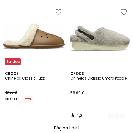
5
Saldos
4,2
CROCS
2
CROCS
/ 5
Chinelos Classic Fuzz
Chinelos Classic Unforgettable
Cores
49.99 €
59.99 €
38.99 €
-22%
4,2
/
5
Página 1 de 1