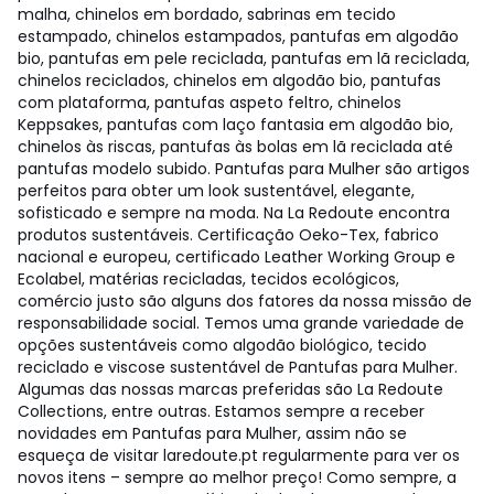
malha, chinelos em bordado, sabrinas em tecido
estampado, chinelos estampados, pantufas em algodão
bio, pantufas em pele reciclada, pantufas em lã reciclada,
chinelos reciclados, chinelos em algodão bio, pantufas
com plataforma, pantufas aspeto feltro, chinelos
Keppsakes, pantufas com laço fantasia em algodão bio,
chinelos às riscas, pantufas às bolas em lã reciclada até
pantufas modelo subido. Pantufas para Mulher são artigos
perfeitos para obter um look sustentável, elegante,
sofisticado e sempre na moda. Na La Redoute encontra
produtos sustentáveis. Certificação Oeko-Tex, fabrico
nacional e europeu, certificado Leather Working Group e
Ecolabel, matérias recicladas, tecidos ecológicos,
comércio justo são alguns dos fatores da nossa missão de
responsabilidade social. Temos uma grande variedade de
opções sustentáveis como algodão biológico, tecido
reciclado e viscose sustentável de Pantufas para Mulher.
Algumas das nossas marcas preferidas são La Redoute
Collections, entre outras. Estamos sempre a receber
novidades em Pantufas para Mulher, assim não se
esqueça de visitar laredoute.pt regularmente para ver os
novos itens – sempre ao melhor preço! Como sempre, a