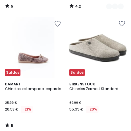
5
4,2
/
/
5
5
Saldos
Saldos
5
DAMART
BIRKENSTOCK
/
Chinelos, estampado leopardo
Chinelos Zermatt Standard
5
25.99 €
69.99 €
20.53 €
-21%
55.99 €
-20%
5
/