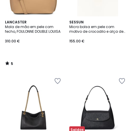
5
LANCASTER
SESSUN
/
Mala de mão em pele com
Micro bolsa em pele com
5
fecho, FOULONNE DOUBLE LOUISA
motivo de crocodilo e alça de
ombro, DIVILUZ
310.00 €
155.00 €
5
/
5
Saldos