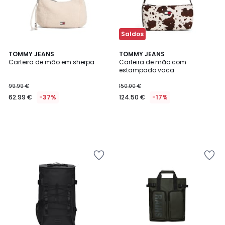
Saldos
TOMMY JEANS
TOMMY JEANS
Carteira de mão em sherpa
Carteira de mão com
estampado vaca
99.99 €
150.00 €
62.99 €
-37%
124.50 €
-17%