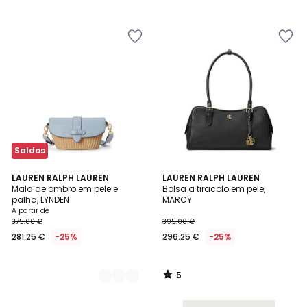
Saldos
5
2
LAUREN RALPH LAUREN
LAUREN RALPH LAUREN
/
Mala de ombro em pele e
Bolsa a tiracolo em pele,
Cores
5
palha, LYNDEN
MARCY
A partir de
375.00 €
395.00 €
281.25 €
-25%
296.25 €
-25%
5
/
5