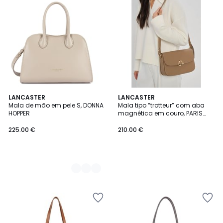
2
LANCASTER
LANCASTER
Mala de mão em pele S, DONNA
Mala tipo “trotteur” com aba
Cores
HOPPER
magnética em couro, PARIS
PHILOS
225.00 €
210.00 €