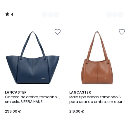
4
/
5
LANCASTER
2
LANCASTER
Carteira de ombro, tamanho L,
Mala tipo cabas, tamanho S,
Cores
em pele, SIERRA HAUS
para usar ao ombro, em couro,
SIERRA HAUS
299.00 €
219.00 €