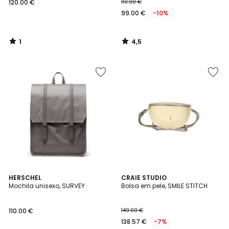
120.00 €
110.00 €
99.00 €
-10%
1
4,5
/
/
5
5
4,5
HERSCHEL
CRAIE STUDIO
/ 5
Mochila unisexo, SURVEY
Bolsa em pele, SMILE STITCH
110.00 €
149.00 €
138.57 €
-7%