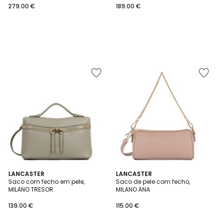
279.00 €
189.00 €
4
2
LANCASTER
2
LANCASTER
/
Saco com fecho em pele,
Saco de pele com fecho,
Cores
Cores
5
MILANO TRESOR
MILANO ANA
139.00 €
115.00 €