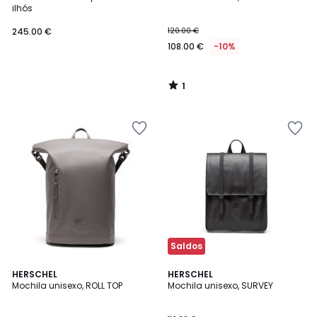
5
ilhós
245.00 €
120.00 €
108.00 €
-10%
1
/
5
Saldos
1
4,5
HERSCHEL
HERSCHEL
/
/ 5
Mochila unisexo, ROLL TOP
Mochila unisexo, SURVEY
5