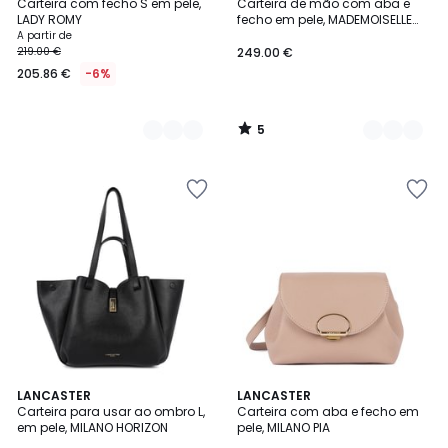
/
Carteira com fecho S em pele,
Carteira de mão com aba e
Cores
Cores
5
LADY ROMY
fecho em pele, MADEMOISELLE
GRACE
A partir de
219.00 €
249.00 €
205.86 €
-6%
5
/
5
LANCASTER
LANCASTER
Carteira para usar ao ombro L,
Carteira com aba e fecho em
em pele, MILANO HORIZON
pele, MILANO PIA