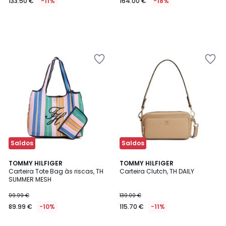
133.50 €
-11%
164.00 €
-18%
Saldos
Saldos
TOMMY HILFIGER
TOMMY HILFIGER
Carteira Tote Bag às riscas, TH
Carteira Clutch, TH DAILY
SUMMER MESH
99.99 €
130.00 €
89.99 €
-10%
115.70 €
-11%