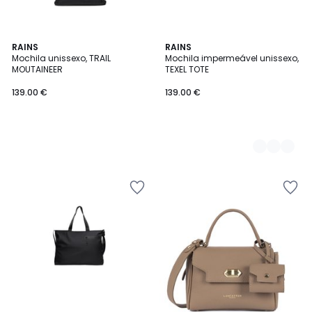
RAINS
2
RAINS
Mochila unissexo, TRAIL
Mochila impermeável unissexo,
Cores
MOUTAINEER
TEXEL TOTE
139.00 €
139.00 €