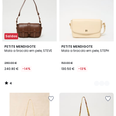
Saldos
4
PETITE MENDIGOTE
2
PETITE MENDIGOTE
/
Mala a tiracolo em pele, STEVE
Mala a tiracolo em pele, STEPH
Cores
5
280.00 €
150.00 €
240.80 €
-14%
130.50 €
-13%
4
/
5