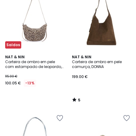
Saldos
5
NAT & NIN
NAT & NIN
/
Carteira de ombro em pele
Carteira de ombro em pele
5
com estampado de leopardo,
camurça, DONNA
MINI RODEO
115.00 €
199.00 €
100.05 €
-13%
5
/
5