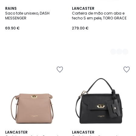
RAINS
2
LANCASTER
Saco tote unisexo, DASH
Carteira de mão com aba e
Cores
MESSENGER
fecho S em pele, TORO GRACE
69.90 €
279.00 €
5
2
LANCASTER
2
LANCASTER