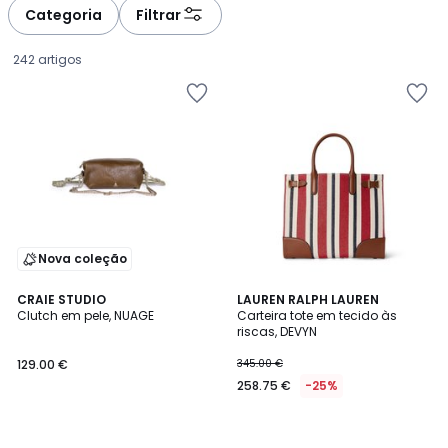
à
à
Categoria
Filtrar
gauche
droite
242 artigos
Nova coleção
CRAIE STUDIO
LAUREN RALPH LAUREN
Clutch em pele, NUAGE
Carteira tote em tecido às
riscas, DEVYN
129.00
129.00 €
345.00 €
€.
258.75 €
-25%