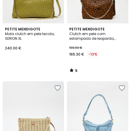
5
PETITE MENDIGOTE
PETITE MENDIGOTE
/
Mala clutch em pele tecida,
Clutch em pele com
5
SERION XL
estampado de leopardo,
SERION PONY
240.00 €
190.00 €
165.30 €
-13%
5
/
5