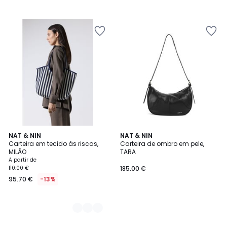
2
NAT & NIN
NAT & NIN
Carteira em tecido às riscas,
Carteira de ombro em pele,
Cores
MILÃO
TARA
A partir de
110.00 €
185.00 €
95.70 €
-13%