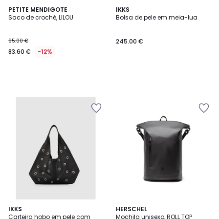
PETITE MENDIGOTE
IKKS
Saco de croché, LILOU
Bolsa de pele em meia-lua
95.00 €
245.00 €
83.60 €
-12%
1
IKKS
HERSCHEL
/
Carteira hobo em pele com
Mochila unisexo, ROLL TOP