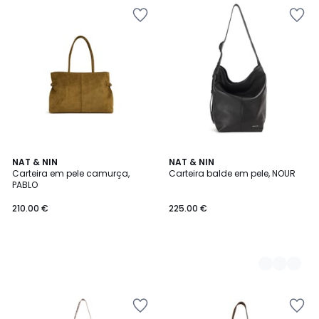
NAT & NIN
2
NAT & NIN
Carteira em pele camurça,
Carteira balde em pele, NOUR
Cores
PABLO
210.00 €
225.00 €