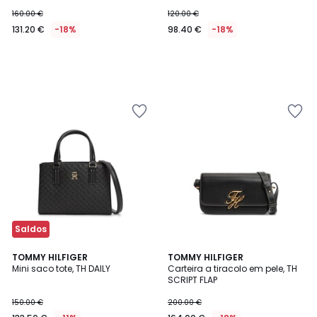
160.00 €
120.00 €
131.20 €
-18%
98.40 €
-18%
Saldos
TOMMY HILFIGER
TOMMY HILFIGER
Mini saco tote, TH DAILY
Carteira a tiracolo em pele, TH
SCRIPT FLAP
150.00 €
200.00 €