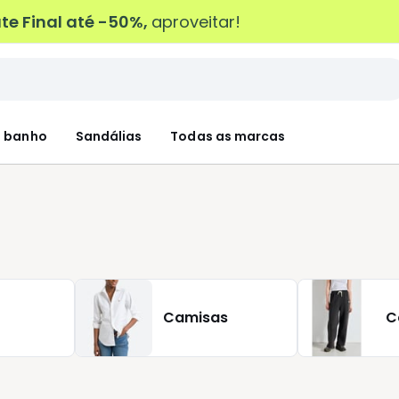
e Final até -50%,
aproveitar!
 banho
Sandálias
Todas as marcas
Camisas
C