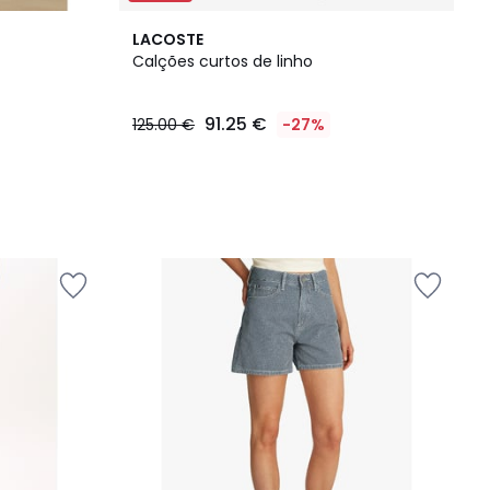
LACOSTE
Calções curtos de linho
91.25 €
125.00 €
-27%