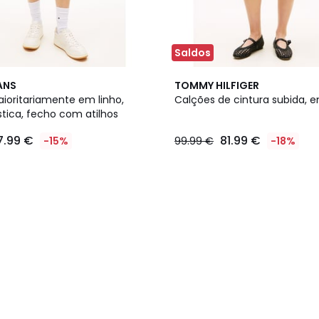
Saldos
ANS
TOMMY HILFIGER
ioritariamente em linho,
Calções de cintura subida, 
stica, fecho com atilhos
7.99 €
81.99 €
-15%
99.99 €
-18%