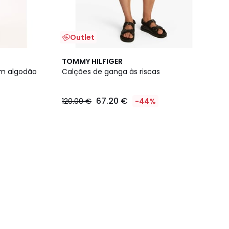
Outlet
TOMMY HILFIGER
em algodão
Calções de ganga às riscas
67.20 €
120.00 €
-44%