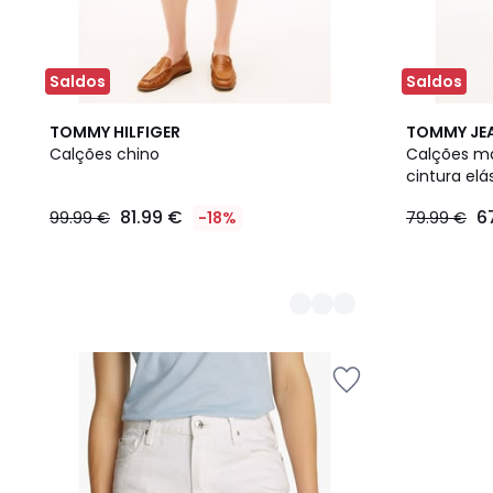
Saldos
Saldos
2
TOMMY HILFIGER
TOMMY JE
Cores
Calções chino
Calções ma
cintura elá
81.99 €
6
99.99 €
-18%
79.99 €