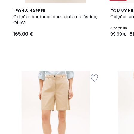
2
LEON & HARPER
TOMMY HIL
Cores
Calções bordados com cintura elástica,
Calções em
QUIWI
165.00
A partir de
165.00 €
8
99.99 €
€.