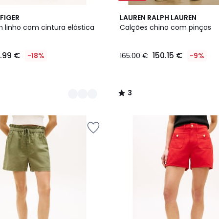
3
FIGER
LAUREN RALPH LAUREN
/
 linho com cintura elástica
Calções chino com pinças
5
1.99 €
150.15 €
-18%
165.00 €
-9%
3
/
5