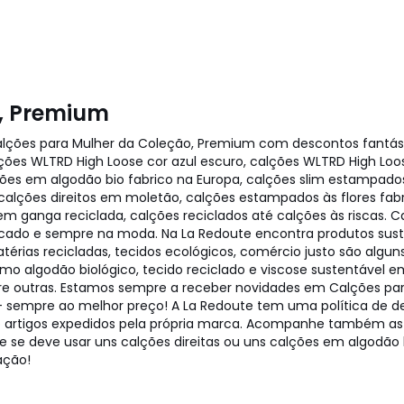
, Premium
ções para Mulher da Coleção, Premium com descontos fantásti
lções WLTRD High Loose cor azul escuro, calções WLTRD High Lo
lções em algodão bio fabrico na Europa, calções slim estampados
lções direitos em moletão, calções estampados às flores fabr
em ganga reciclada, calções reciclados até calções às riscas. 
sticado e sempre na moda. Na La Redoute encontra produtos sust
térias recicladas, tecidos ecológicos, comércio justo são algun
 algodão biológico, tecido reciclado e viscose sustentável 
ntre outras. Estamos sempre a receber novidades em Calções p
ns – sempre ao melhor preço! A La Redoute tem uma política de 
 artigos expedidos pela própria marca. Acompanhe também as
e se deve usar uns calções direitas ou uns calções em algodão
ação!