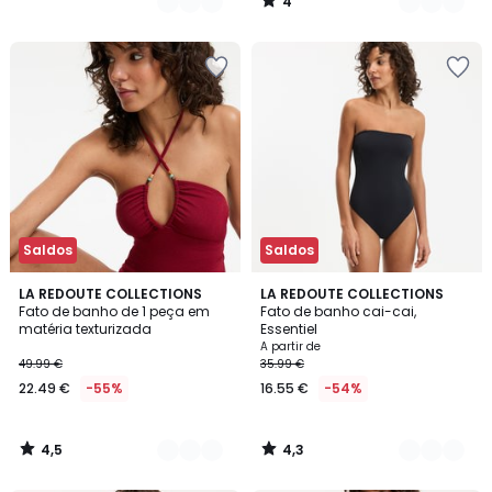
4
/
5
Saldos
Saldos
4,5
4,3
2
LA REDOUTE COLLECTIONS
2
LA REDOUTE COLLECTIONS
/ 5
/ 5
Fato de banho de 1 peça em
Fato de banho cai-cai,
Cores
Cores
matéria texturizada
Essentiel
A partir de
49.99 €
35.99 €
22.49 €
-55%
16.55 €
-54%
4,5
4,3
/
/
5
5