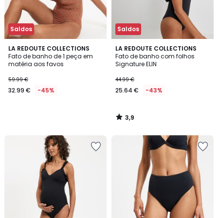
Saldos
Saldos
3,9
LA REDOUTE COLLECTIONS
LA REDOUTE COLLECTIONS
/ 5
Fato de banho de 1 peça em
Fato de banho com folhos
matéria aos favos
Signature ELIN
59.99 €
44.99 €
32.99 €
-45%
25.64 €
-43%
3,9
/
5