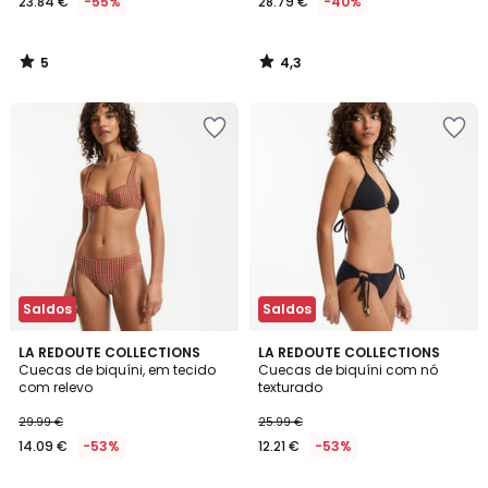
23.84 €
-55%
28.79 €
-40%
5
4,3
/
/
5
5
Saldos
Saldos
3
5
LA REDOUTE COLLECTIONS
2
LA REDOUTE COLLECTIONS
/
/
Cuecas de biquíni, em tecido
Cuecas de biquíni com nó
Cores
5
5
com relevo
texturado
29.99 €
25.99 €
14.09 €
-53%
12.21 €
-53%