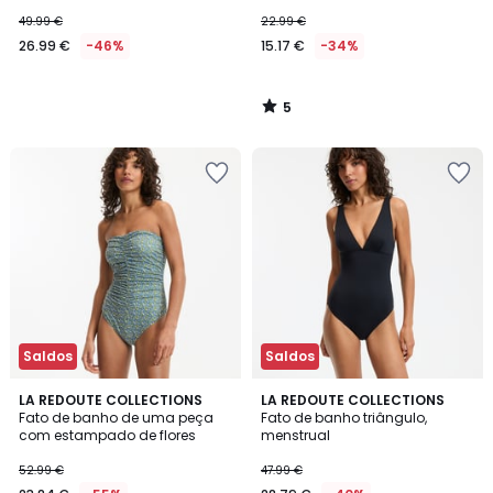
49.99 €
22.99 €
26.99 €
-46%
15.17 €
-34%
5
/
5
Saldos
Saldos
5
4,3
LA REDOUTE COLLECTIONS
LA REDOUTE COLLECTIONS
/
/ 5
Fato de banho de uma peça
Fato de banho triângulo,
5
com estampado de flores
menstrual
52.99 €
47.99 €