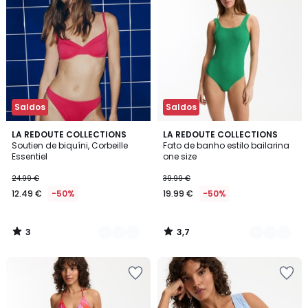
Saldos
Saldos
3
3,7
3
LA REDOUTE COLLECTIONS
2
LA REDOUTE COLLECTIONS
/
/ 5
Soutien de biquíni, Corbeille
Fato de banho estilo bailarina
Cores
Cores
5
Essentiel
one size
24.99 €
39.99 €
12.49 €
-50%
19.99 €
-50%
3
3,7
/
/
5
5