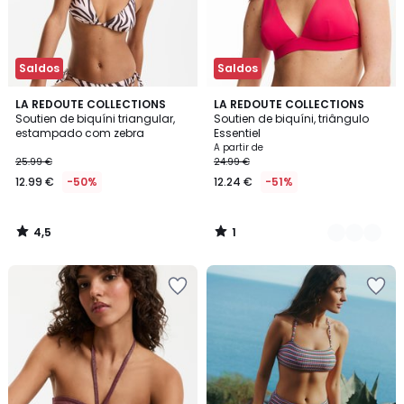
Saldos
Saldos
4,5
1
LA REDOUTE COLLECTIONS
2
LA REDOUTE COLLECTIONS
/ 5
/
Soutien de biquíni triangular,
Soutien de biquíni, triângulo
Cores
5
estampado com zebra
Essentiel
A partir de
25.99 €
24.99 €
12.99 €
-50%
12.24 €
-51%
4,5
1
/
/
5
5