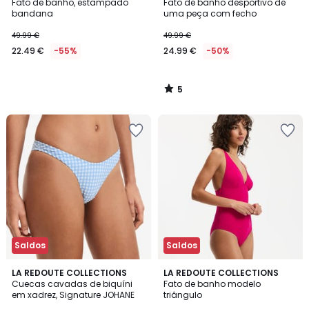
/
Fato de banho, estampado
Fato de banho desportivo de
5
bandana
uma peça com fecho
49.99 €
49.99 €
22.49 €
-55%
24.99 €
-50%
5
/
5
Saldos
Saldos
3
4,3
2
LA REDOUTE COLLECTIONS
LA REDOUTE COLLECTIONS
/
/ 5
Cuecas cavadas de biquíni
Fato de banho modelo
Cores
5
em xadrez, Signature JOHANE
triângulo