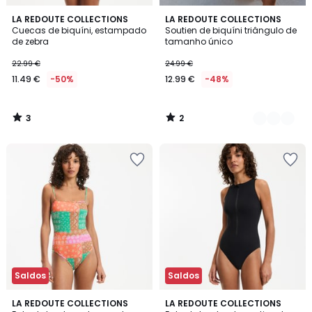
3
2
LA REDOUTE COLLECTIONS
3
LA REDOUTE COLLECTIONS
/
/
Cuecas de biquíni, estampado
Soutien de biquíni triângulo de
Cores
5
5
de zebra
tamanho único
22.99 €
24.99 €
11.49 €
-50%
12.99 €
-48%
3
2
/
/
5
5
Saldos
Saldos
5
LA REDOUTE COLLECTIONS
LA REDOUTE COLLECTIONS