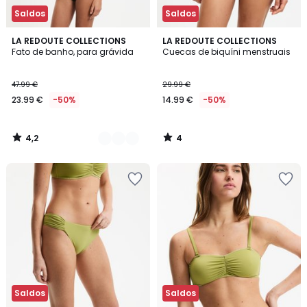
Saldos
Saldos
4,2
4
2
LA REDOUTE COLLECTIONS
LA REDOUTE COLLECTIONS
/ 5
/
Fato de banho, para grávida
Cuecas de biquíni menstruais
Cores
5
47.99 €
29.99 €
23.99 €
-50%
14.99 €
-50%
4,2
4
/
/
5
5
Saldos
Saldos