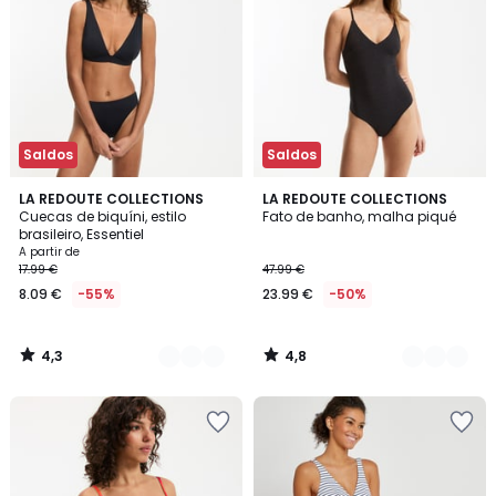
Saldos
Saldos
4,3
4,8
2
LA REDOUTE COLLECTIONS
2
LA REDOUTE COLLECTIONS
/ 5
/ 5
Cuecas de biquíni, estilo
Fato de banho, malha piqué
Cores
Cores
brasileiro, Essentiel
A partir de
17.99 €
47.99 €
8.09 €
-55%
23.99 €
-50%
4,3
4,8
/
/
5
5