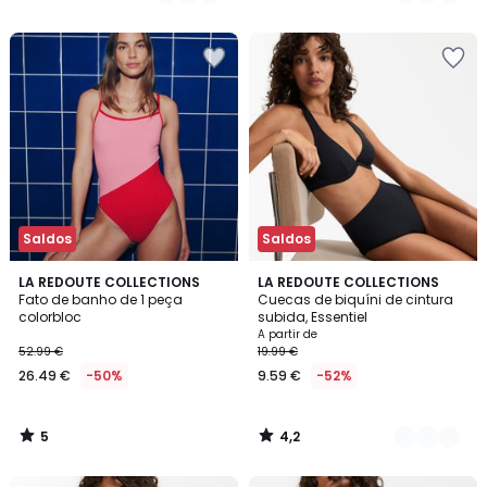
44.99
/
5
€
60%
de
desconto
aplicado.
Saldos
Saldos
5
4,2
LA REDOUTE COLLECTIONS
4
LA REDOUTE COLLECTIONS
/
/ 5
Fato de banho de 1 peça
Cuecas de biquíni de cintura
Cores
5
colorbloc
subida, Essentiel
A partir de
52.99 €
19.99 €
26.49 €
-50%
9.59 €
-52%
5
4,2
/
/
5
5