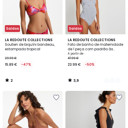
Saldos
Saldos
2
3,9
LA REDOUTE COLLECTIONS
2
LA REDOUTE COLLECTIONS
/
/ 5
Soutien de biquíni bandeau,
Fato de banho de maternidade
Cores
5
estampado tropical
de 1 peça com padrão às
riscas
A partir de
29.99 €
47.99 €
15.89 €
-47%
23.99 €
-50%
2
3,9
/
/
5
5