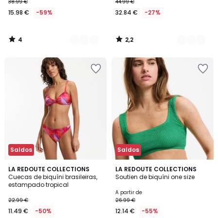
38.99 €
44.99 €
15.98 €
-59%
32.84 €
-27%
4
2,2
/
/
5
5
Saldos
Saldos
1
3,1
LA REDOUTE COLLECTIONS
2
LA REDOUTE COLLECTIONS
/
/
Cuecas de biquíni brasileiras,
Soutien de biquíni one size
Cores
5
5
estampado tropical
A partir de
22.99 €
26.99 €
11.49 €
-50%
12.14 €
-55%