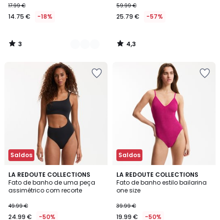
17.99 €
59.99 €
14.75 €
-18%
25.79 €
-57%
3
4,3
/
/
5
5
Saldos
Saldos
1
LA REDOUTE COLLECTIONS
2
LA REDOUTE COLLECTIONS
/
Fato de banho de uma peça
Fato de banho estilo bailarina
Cores
5
assimétrico com recorte
one size
49.99 €
39.99 €
24.99 €
-50%
19.99 €
-50%