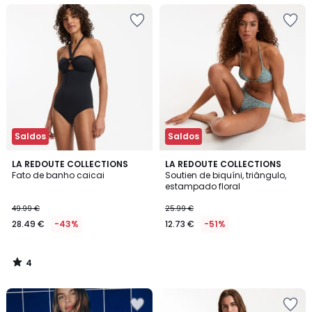
Saldos
Saldos
4
LA REDOUTE COLLECTIONS
LA REDOUTE COLLECTIONS
/
Fato de banho caicai
Soutien de biquíni, triângulo,
5
estampado floral
49.99 €
25.99 €
28.49 €
-43%
12.73 €
-51%
4
/
5