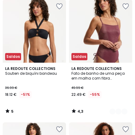
Saldos
Saldos
5
4,3
LA REDOUTE COLLECTIONS
2
LA REDOUTE COLLECTIONS
/
/ 5
Soutien de biquíni bandeau
Fato de banho de uma peça
Cores
5
em malha com fibra
metalizada
36.99 €
49.99 €
18.12 €
-51%
22.49 €
-55%
5
4,3
/
/
5
5