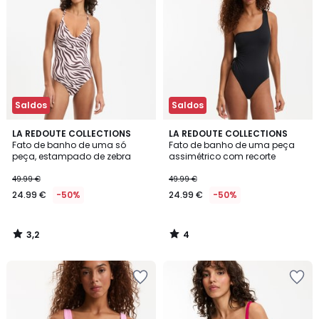
Saldos
Saldos
3,2
4
LA REDOUTE COLLECTIONS
LA REDOUTE COLLECTIONS
/ 5
/
Fato de banho de uma só
Fato de banho de uma peça
5
peça, estampado de zebra
assimétrico com recorte
49.99 €
49.99 €
24.99 €
-50%
24.99 €
-50%
3,2
4
/
/
5
5