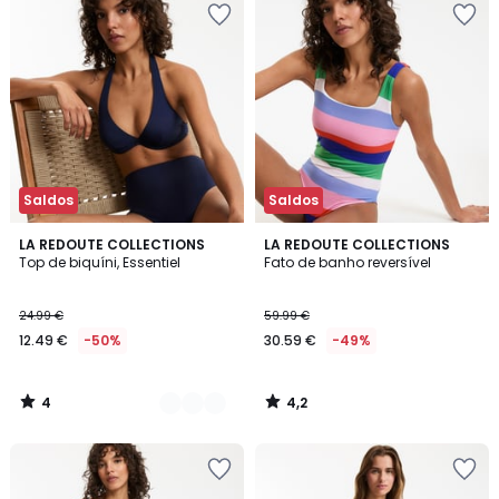
Saldos
Saldos
4
4,2
4
LA REDOUTE COLLECTIONS
LA REDOUTE COLLECTIONS
/
/ 5
Top de biquíni, Essentiel
Fato de banho reversível
Cores
5
24.99 €
59.99 €
12.49 €
-50%
30.59 €
-49%
4
4,2
/
/
5
5