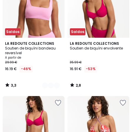
Saldos
Saldos
3,3
2,8
2
LA REDOUTE COLLECTIONS
LA REDOUTE COLLECTIONS
/ 5
/ 5
Soutien de biquíni bandeau
Soutien de biquíni envolvente
Cores
reversível
A partir de
29.99 €
35.99 €
16.19 €
-46%
16.91 €
-53%
3,3
2,8
/
/
5
5