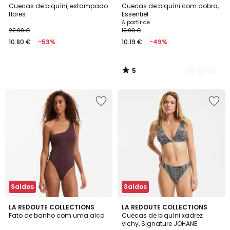
/
Cuecas de biquíni, estampado
Cuecas de biquíni com dobra,
Cores
5
flores
Essentiel
A partir de
22.99 €
19.99 €
10.80 €
-53%
10.19 €
-49%
5
/
5
Saldos
Saldos
5
LA REDOUTE COLLECTIONS
LA REDOUTE COLLECTIONS
/
Fato de banho com uma alça
Cuecas de biquíni xadrez
5
vichy, Signature JOHANE