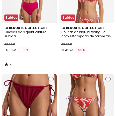
Saldos
Saldos
4
LA REDOUTE COLLECTIONS
LA REDOUTE COLLECTIONS
/
Cuecas de biquíni, cintura
Soutien de biquíni triângulo
5
subida
com estampado de palmeiras
29.99 €
29.99 €
14.09 €
-53%
13.49 €
-55%
4
/
5