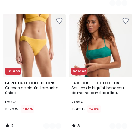
Saldos
Saldos
2
3
3
LA REDOUTE COLLECTIONS
2
LA REDOUTE COLLECTIONS
/
/
Cuecas de biquíni tamanho
Soutien de biquíni, bandeau,
Cores
Cores
5
5
único
de malha canelada lisa,
Signature HELENA
17.99 €
24.99 €
10.25 €
-43%
13.49 €
-46%
2
3
/
/
5
5