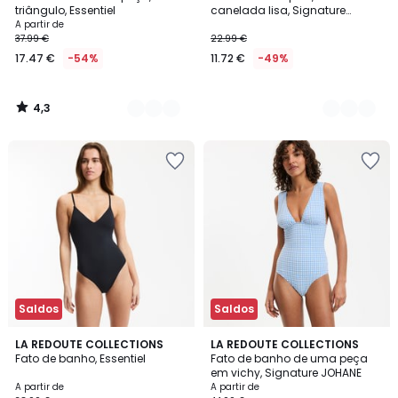
Cores
Cores
triângulo, Essentiel
canelada lisa, Signature
HELENA
A partir de
37.99 €
22.99 €
17.47 €
-54%
11.72 €
-49%
4,3
/
5
Saldos
Saldos
4
2,2
2
LA REDOUTE COLLECTIONS
2
LA REDOUTE COLLECTIONS
/
/ 5
Fato de banho, Essentiel
Fato de banho de uma peça
Cores
Cores
5
em vichy, Signature JOHANE
A partir de
A partir de