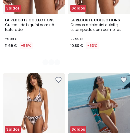
Saldos
Saldos
2
LA REDOUTE COLLECTIONS
LA REDOUTE COLLECTIONS
Cuecas de biquíni com nó
Cuecas de biquíni culotte,
Cores
texturado
estampado com palmeiras
25.99 €
22.99 €
11.69 €
-55%
10.80 €
-53%
Saldos
Saldos