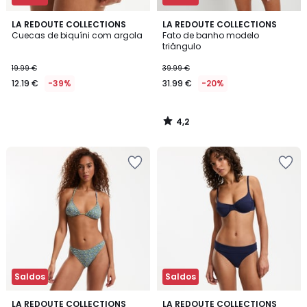
4,2
LA REDOUTE COLLECTIONS
LA REDOUTE COLLECTIONS
/ 5
Cuecas de biquíni com argola
Fato de banho modelo
triângulo
19.99 €
39.99 €
12.19 €
-39%
31.99 €
-20%
4,2
/
5
Saldos
Saldos
5
LA REDOUTE COLLECTIONS
2
LA REDOUTE COLLECTIONS