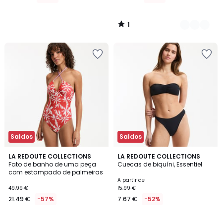
1
/
5
Saldos
Saldos
LA REDOUTE COLLECTIONS
2
LA REDOUTE COLLECTIONS
Fato de banho de uma peça
Cuecas de biquíni, Essentiel
Cores
com estampado de palmeiras
A partir de
49.99 €
15.99 €
21.49 €
-57%
7.67 €
-52%