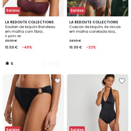
Saldos
Saldos
5
2
LA REDOUTE COLLECTIONS
LA REDOUTE COLLECTIONS
/
Soutien de biquíni Bandeau
Cuecas de biquíni, às riscas
Cores
5
em malha com fibra
em malha canelada lisa,
metalizada
Signature HELENA
A partir de
29.99 €
24.99 €
15.59 €
-48%
16.99 €
-32%
5
/
5
Saldos
Saldos