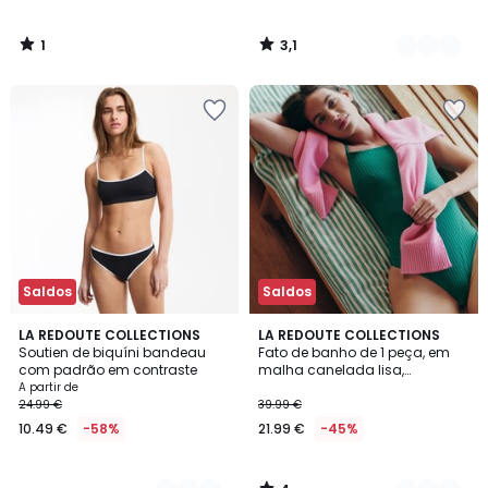
1
3,1
/
/
5
5
Saldos
Saldos
4
2
LA REDOUTE COLLECTIONS
2
LA REDOUTE COLLECTIONS
/
Soutien de biquíni bandeau
Fato de banho de 1 peça, em
Cores
Cores
5
com padrão em contraste
malha canelada lisa,
Signature HELENA
A partir de
24.99 €
39.99 €
10.49 €
-58%
21.99 €
-45%