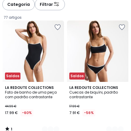
à
à
Categoria
Filtrar
gauche
droite
77 artigos
Saldos
Saldos
1
2
LA REDOUTE COLLECTIONS
2
LA REDOUTE COLLECTIONS
/
Fato de banho de uma peça
Cuecas de biquíni, padrão
Cores
Cores
5
com padrão contrastante
contrastante
17.99
44.99 €
17.99 €
€
17.99 €
-60%
7.91 €
-56%
em
vez
de
1