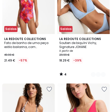
Saldos
Saldos
4
LA REDOUTE COLLECTIONS
2
LA REDOUTE COLLECTIONS
/
Fato de banho de uma peça
Soutien de biquíni Vichy,
Cores
5
estilo bailarina, com
Signature JOHANE
estampado tropical
A partir de
49.99 €
29.99 €
21.49 €
-57%
18.29 €
-39%
4
/
5