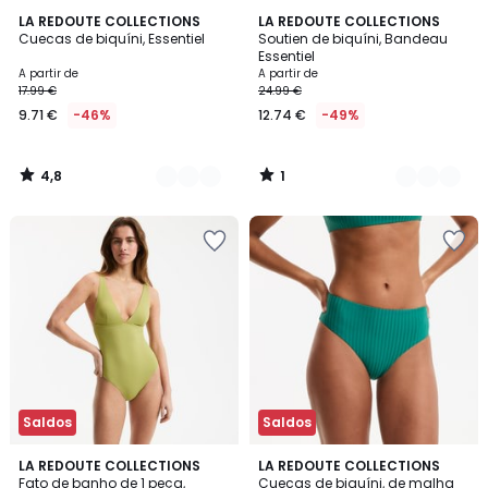
4,8
1
3
LA REDOUTE COLLECTIONS
3
LA REDOUTE COLLECTIONS
/ 5
/
Cuecas de biquíni, Essentiel
Soutien de biquíni, Bandeau
Cores
Cores
5
Essentiel
A partir de
A partir de
17.99 €
24.99 €
9.71 €
-46%
12.74 €
-49%
4,8
1
/
/
5
5
Saldos
Saldos
4,3
3
LA REDOUTE COLLECTIONS
2
LA REDOUTE COLLECTIONS
/ 5
Fato de banho de 1 peça,
Cuecas de biquíni, de malha