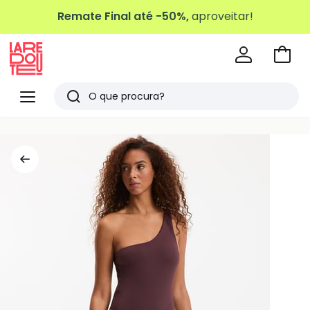
Remate Final até -50%,
aproveitar!
Ir
para
La
o
Redoute
Menu
Pesquisar
carri
Últimos
artigos
vistos