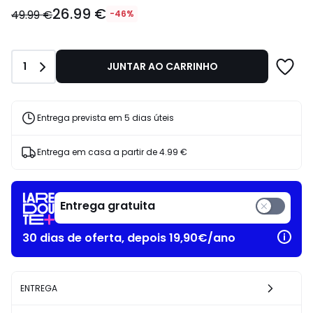
26.99
26.99 €
€
49.99 €
-46%
em
vez
de
Quantidade
1
JUNTAR AO CARRINHO
49.99
€
46%
de
Entrega prevista em 5 dias úteis
desconto
aplicado.
Entrega em casa a partir de
4.99 €
Entrega gratuita
30 dias de oferta, depois 19,90€/ano
ENTREGA