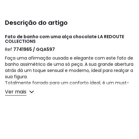
Descrição do artigo
Fato de banho com uma alça chocolate
LA REDOUTE
COLLECTIONS
Ref
7741965 / GQA597
Faça uma afirmação ousada e elegante com este fato de
banho assimétrico de uma só peça. A sua grande abertura
atrás dá um toque sensual e moderno, ideal para realçar a
sua figura.
Totalmente forrado para um conforto ideal, é um must-
have para a estação.
Ver mais
Detalhes do artigo
• Fato de banho
• Assimétrico
• Decote profundo nas costas
• Sem almofadas
• Sem armação
• Liso