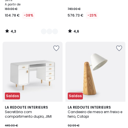
A partir de
169.00 €
749.00 €
104.78 €
-38%
576.73 €
-23%
4,3
4,6
/
/
5
5
Saldos
Saldos
4,1
4,7
LA REDOUTE INTERIEURS
LA REDOUTE INTERIEURS
/ 5
/ 5
Secretária com
Candeeiro de mesa em freixo e
compartimento duplo, JIMI
ferro, Cotapi
449.00 €
92.99 €