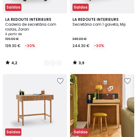
Saldos
Saldos
4,2
3,9
2
LA REDOUTE INTERIEURS
LA REDOUTE INTERIEURS
/ 5
/ 5
Cadeira de secretária com
Secretária com 1 gaveta, Miji
Cores
rodas, Zoran
A partir de
199.00 €
349.00 €
139.30 €
-30%
244.30 €
-30%
4,2
3,9
/
/
5
5
Saldos
Saldos