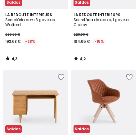
Saldos
Saldos
4,3
4,2
LA REDOUTE INTERIEURS
LA REDOUTE INTERIEURS
/ 5
/ 5
Secretária com 3 gavetas
Secretária de apoio, 1 gaveta,
Watford
Clairoy
269.00 €
229.00 €
193.68 €
-28%
194.65 €
-15%
4,3
4,2
/
/
5
5
Saldos
Saldos