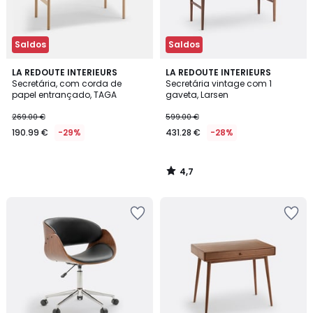
Saldos
Saldos
4,7
LA REDOUTE INTERIEURS
LA REDOUTE INTERIEURS
/ 5
Secretária, com corda de
Secretária vintage com 1
papel entrançado, TAGA
gaveta, Larsen
269.00 €
599.00 €
190.99 €
-29%
431.28 €
-28%
4,7
/
5