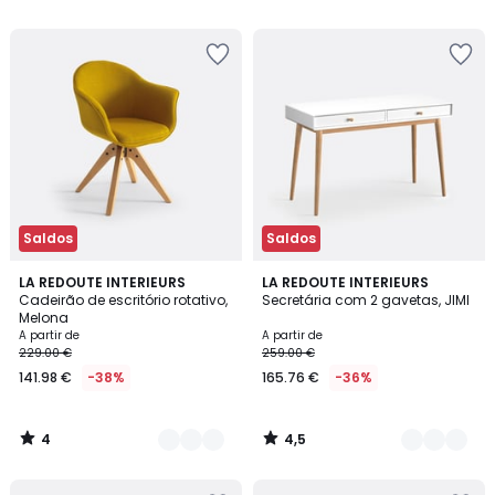
5
5
Saldos
Saldos
4
4,5
2
LA REDOUTE INTERIEURS
2
LA REDOUTE INTERIEURS
/
/ 5
Cadeirão de escritório rotativo,
Secretária com 2 gavetas, JIMI
Cores
Cores
5
Melona
A partir de
A partir de
229.00 €
259.00 €
141.98 €
-38%
165.76 €
-36%
4
4,5
/
/
5
5