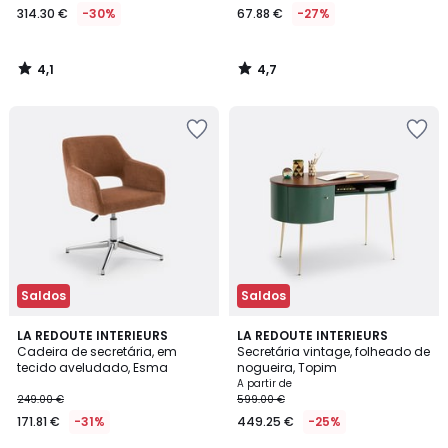
314.30 €
-30%
67.88 €
-27%
4,1
4,7
/
/
5
5
Saldos
Saldos
4,3
4,4
2
LA REDOUTE INTERIEURS
2
LA REDOUTE INTERIEURS
/ 5
/ 5
Cadeira de secretária, em
Secretária vintage, folheado de
Cores
Cores
tecido aveludado, Esma
nogueira, Topim
A partir de
249.00 €
599.00 €
171.81 €
-31%
449.25 €
-25%