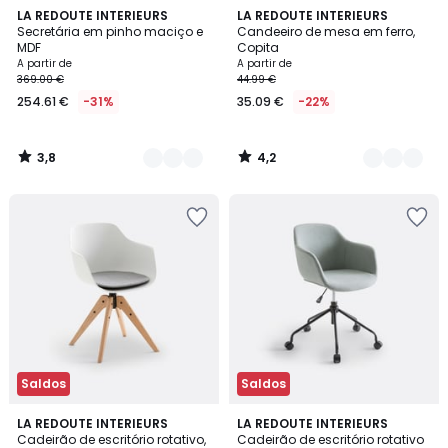
3,8
4,2
2
LA REDOUTE INTERIEURS
5
LA REDOUTE INTERIEURS
/ 5
/ 5
Secretária em pinho maciço e
Candeeiro de mesa em ferro,
Cores
Cores
MDF
Copita
A partir de
A partir de
369.00 €
44.99 €
254.61 €
-31%
35.09 €
-22%
3,8
4,2
/
/
5
5
Saldos
Saldos
4,4
4,6
LA REDOUTE INTERIEURS
LA REDOUTE INTERIEURS
/ 5
/ 5
Cadeirão de escritório rotativo,
Cadeirão de escritório rotativo