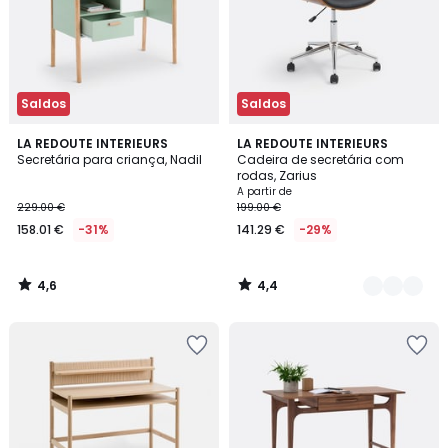
Saldos
Saldos
4,6
4,4
LA REDOUTE INTERIEURS
2
LA REDOUTE INTERIEURS
/ 5
/ 5
Secretária para criança, Nadil
Cadeira de secretária com
Cores
rodas, Zarius
A partir de
229.00 €
199.00 €
158.01 €
-31%
141.29 €
-29%
4,6
4,4
/
/
5
5