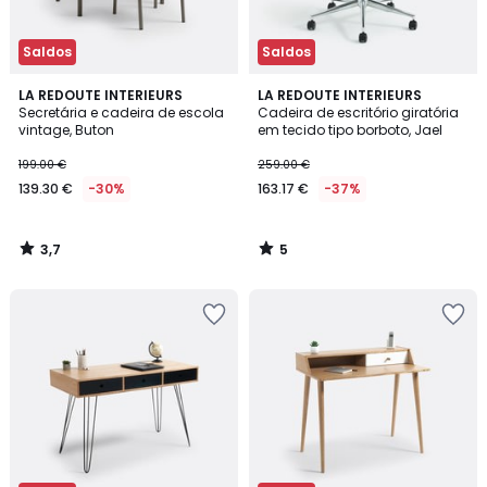
Saldos
Saldos
3,7
5
LA REDOUTE INTERIEURS
LA REDOUTE INTERIEURS
/ 5
/
Secretária e cadeira de escola
Cadeira de escritório giratória
5
vintage, Buton
em tecido tipo borboto, Jael
199.00 €
259.00 €
139.30 €
-30%
163.17 €
-37%
3,7
5
/
/
5
5