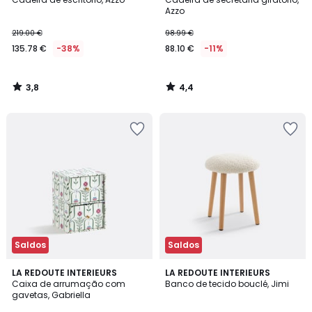
Azzo
219.00 €
98.99 €
135.78 €
-38%
88.10 €
-11%
3,8
4,4
/
/
5
5
Saldos
Saldos
5
4,8
LA REDOUTE INTERIEURS
LA REDOUTE INTERIEURS
/
/ 5
Caixa de arrumação com
Banco de tecido bouclé, Jimi
5
gavetas, Gabriella