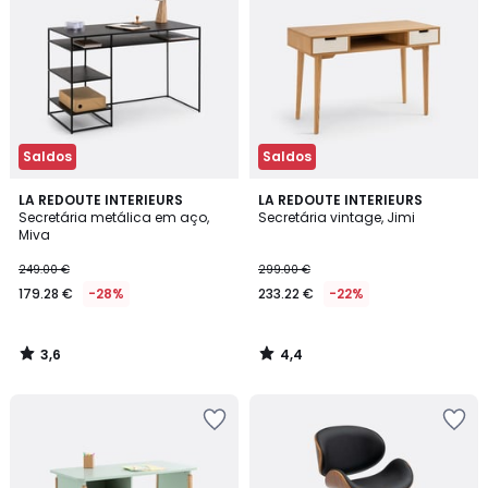
Saldos
Saldos
3,6
4,4
LA REDOUTE INTERIEURS
LA REDOUTE INTERIEURS
/ 5
/ 5
Secretária metálica em aço,
Secretária vintage, Jimi
Miva
249.00 €
299.00 €
179.28 €
-28%
233.22 €
-22%
3,6
4,4
/
/
5
5