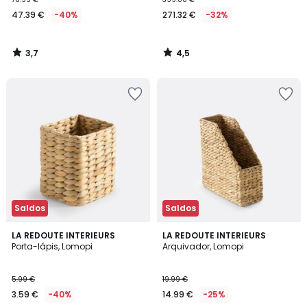
47.39 €
-40%
271.32 €
-32%
3,7
4,5
/
/
5
5
Saldos
Saldos
4,7
4,5
LA REDOUTE INTERIEURS
LA REDOUTE INTERIEURS
/ 5
/ 5
Porta-lápis, Lomopi
Arquivador, Lomopi
5.99 €
19.99 €
3.59 €
-40%
14.99 €
-25%