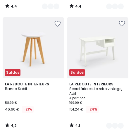
4,4
4,4
/
/
5
5
Saldos
Saldos
4,2
4,1
LA REDOUTE INTERIEURS
4
LA REDOUTE INTERIEURS
/ 5
/ 5
Banco Sabil
Secretária estilo retro vintage,
Cores
Adil
A partir de
58.99 €
199.00 €
46.60 €
-21%
151.24 €
-24%
4,2
4,1
/
/