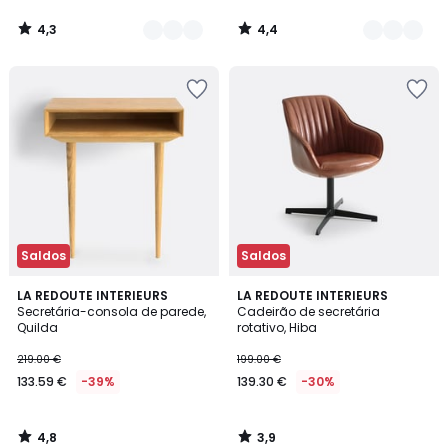
4,3
4,4
/
/
5
5
Saldos
Saldos
4,8
3,9
LA REDOUTE INTERIEURS
LA REDOUTE INTERIEURS
/ 5
/ 5
Secretária-consola de parede,
Cadeirão de secretária
Quilda
rotativo, Hiba
219.00 €
199.00 €
133.59 €
-39%
139.30 €
-30%
4,8
3,9
/
/