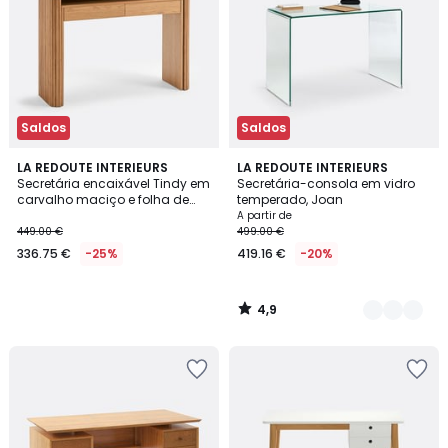
Saldos
Saldos
4,9
LA REDOUTE INTERIEURS
2
LA REDOUTE INTERIEURS
/ 5
Secretária encaixável Tindy em
Secretária-consola em vidro
Cores
carvalho maciço e folha de
temperado, Joan
carvalho, TINDY
A partir de
449.00 €
499.00 €
336.75 €
-25%
419.16 €
-20%
4,9
/
5