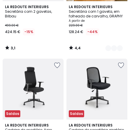
3,1
4,4
LA REDOUTE INTERIEURS
3
LA REDOUTE INTERIEURS
/
/ 5
Secretária com 2 gavetas,
Secretária com 1 gaveta, em
Cores
5
Bilbau
folheado de carvalho, GRAPHY
A partir de
499.00 €
229.00 €
424.15 €
-15%
128.24 €
-44%
3,1
4,4
/
/
5
5
Saldos
Saldos
3,8
4,4
LA REDOUTE INTERIEURS
LA REDOUTE INTERIEURS
/ 5
/ 5
Cadeira de escritório, Azzo
Cadeira de secretária giratório,