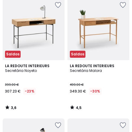
Saldos
Saldos
3,6
4,5
LA REDOUTE INTERIEURS
LA REDOUTE INTERIEURS
/ 5
/ 5
Secretária Noyeto
Secretária Malora
399.00 €
499.00 €
307.23 €
-23%
349.30 €
-30%
3,6
4,5
/
/
5
5