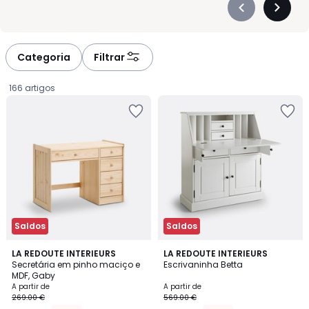
Précédent
Suivan
-
-
défiler
défiler
à
à
Categoria
Filtrar
gauche
droite
166 artigos
Saldos
Saldos
3,9
3,8
2
LA REDOUTE INTERIEURS
2
LA REDOUTE INTERIEURS
/ 5
/ 5
Secretária em pinho maciço e
Escrivaninha Betta
Cores
Cores
MDF, Gaby
Preço
A partir de
A partir de
269.00 €
569.00 €
a