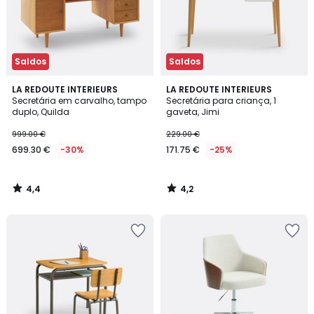
Saldos
Saldos
4,4
4,2
LA REDOUTE INTERIEURS
LA REDOUTE INTERIEURS
/ 5
/ 5
Secretária em carvalho, tampo
Secretária para criança, 1
duplo, Quilda
gaveta, Jimi
999.00 €
229.00 €
699.30 €
-30%
171.75 €
-25%
4,4
4,2
/
/
5
5