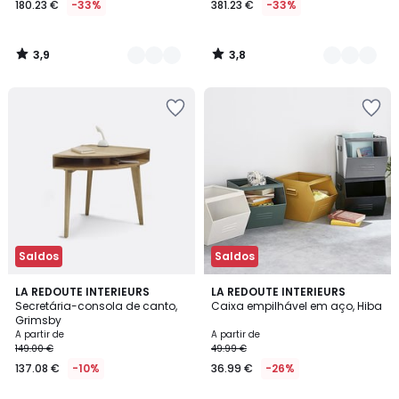
180.23 €
-33%
381.23 €
-33%
partir
de
180.23
3,9
3,8
€
/
/
5
5
em
vez
de
269.00
€
33%
de
desconto
aplicado.
Saldos
Saldos
4,4
4,4
2
LA REDOUTE INTERIEURS
5
LA REDOUTE INTERIEURS
/ 5
/ 5
Secretária-consola de canto,
Caixa empilhável em aço, Hiba
Cores
Cores
Grimsby
A partir de
A partir de
149.00 €
49.99 €
137.08 €
-10%
36.99 €
-26%