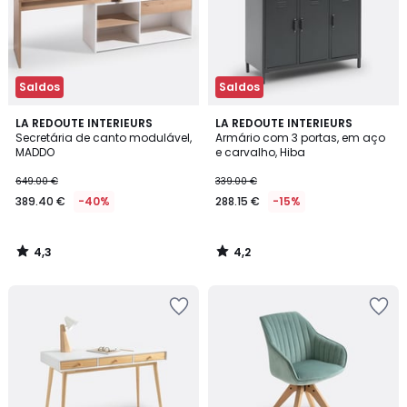
Saldos
Saldos
4,3
4,2
LA REDOUTE INTERIEURS
LA REDOUTE INTERIEURS
/ 5
/ 5
Secretária de canto modulável,
Armário com 3 portas, em aço
MADDO
e carvalho, Hiba
649.00 €
339.00 €
389.40 €
-40%
288.15 €
-15%
4,3
4,2
/
/
5
5