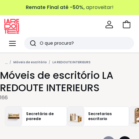
Remate Final até -50%,
aproveitar!
Ir
para
La
o
Redoute
Menu
Pesquisar
carri
Últimos
...
artigos
Móveis de escritório
LA REDOUTE INTERIEURS
Móveis de escritório LA
vistos
REDOUTE INTERIEURS
166
Secretária de
Secretarias
parede
escritorio