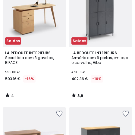
Saldos
Saldos
4
3,9
LA REDOUTE INTERIEURS
LA REDOUTE INTERIEURS
/
/ 5
Secretária com 3 gavetas,
Armário com 6 portas, em aço
5
BIFACE
e carvalho, Hiba
599.00 €
479.00 €
503.16 €
-16%
402.36 €
-16%
4
3,9
/
/
5
5