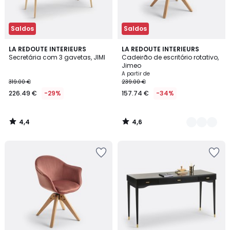
Saldos
Saldos
4,4
4,6
LA REDOUTE INTERIEURS
3
LA REDOUTE INTERIEURS
/ 5
/ 5
Secretária com 3 gavetas, JIMI
Cadeirão de escritório rotativo,
Cores
Jimeo
A partir de
319.00 €
239.00 €
226.49 €
-29%
157.74 €
-34%
4,4
4,6
/
/
5
5