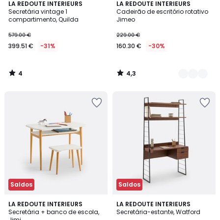
4
4,3
LA REDOUTE INTERIEURS
2
LA REDOUTE INTERIEURS
/
/ 5
Secretária vintage 1
Cadeirão de escritório rotativo
Cores
5
compartimento, Quilda
Jimeo
579.00 €
229.00 €
399.51 €
-31%
160.30 €
-30%
4
4,3
/
/
5
5
Saldos
Saldos
4,3
4,6
2
LA REDOUTE INTERIEURS
LA REDOUTE INTERIEURS
/ 5
/ 5
Secretária + banco de escola,
Secretária-estante, Watford
Cores
Jimi