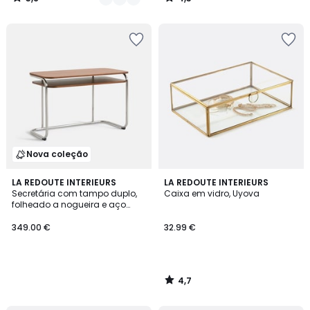
/
/
5
5
Nova coleção
4,7
LA REDOUTE INTERIEURS
LA REDOUTE INTERIEURS
/ 5
Secretária com tampo duplo,
Caixa em vidro, Uyova
folheado a nogueira e aço
polido, MARSSO
349.00 €
32.99 €
4,7
/
5