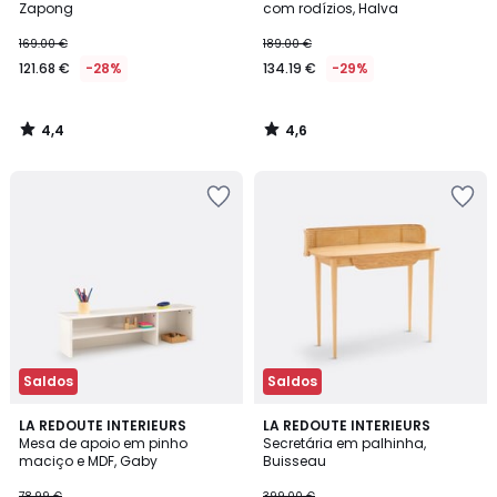
Zapong
com rodízios, Halva
169.00 €
189.00 €
121.68 €
-28%
134.19 €
-29%
4,4
4,6
/
/
5
5
Saldos
Saldos
3,7
4,5
LA REDOUTE INTERIEURS
LA REDOUTE INTERIEURS
/ 5
/ 5
Mesa de apoio em pinho
Secretária em palhinha,
maciço e MDF, Gaby
Buisseau
78.99 €
399.00 €