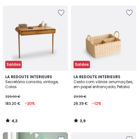
5
5
Saldos
Saldos
4,3
3,9
LA REDOUTE INTERIEURS
LA REDOUTE INTERIEURS
/ 5
/ 5
Secretária consola, vintage,
Cesto com várias arrumações,
Colas
em papel entrançado, Petalia
229.00 €
29.99 €
183.20 €
-20%
26.39 €
-12%
4,3
3,9
/
/
5
5