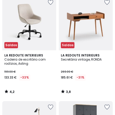
Saldos
Saldos
4,2
3,8
LA REDOUTE INTERIEURS
LA REDOUTE INTERIEURS
/ 5
/ 5
Cadeira de escritório com
Secretária vintage, RONDA
rodízios, Asting
199.00 €
269.00 €
133.33 €
-33%
185.61 €
-31%
4,2
3,8
/
/
5
5