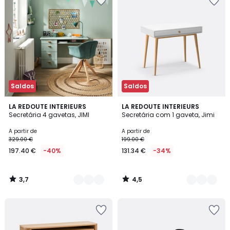
Saldos
Saldos
3,7
4,5
3
LA REDOUTE INTERIEURS
3
LA REDOUTE INTERIEURS
/ 5
/ 5
Secretária 4 gavetas, JIMI
Secretária com 1 gaveta, Jimi
Cores
Cores
A partir de
A partir de
329.00 €
199.00 €
197.40 €
-40%
131.34 €
-34%
3,7
4,5
/
/
5
5