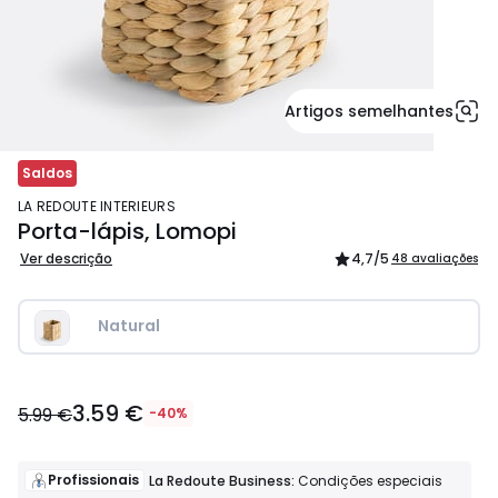
Artigos semelhantes
Saldos
LA REDOUTE INTERIEURS
Porta-lápis, Lomopi
Ver descrição
4,7
/5
48 avaliações
Natural
3.59
3.59 €
€
5.99 €
-40%
em
vez
de
Profissionais
La Redoute Business:
Condições especiais