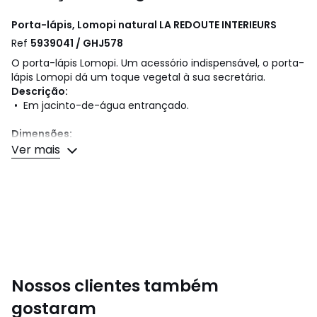
Porta-lápis, Lomopi natural
LA REDOUTE INTERIEURS
Ref
5939041 / GHJ578
O porta-lápis Lomopi. Um acessório indispensável, o porta-
lápis Lomopi dá um toque vegetal à sua secretária.
Descrição:
• Em jacinto-de-água entrançado.
Dimensões:
• Larg. 8 x alt. 10 x prof. 8 cm.
Ver mais
Dimensões e peso das embalagens
1 embalagem
• L12 x A10 x P10 cm, 0,154 kg
Cores
Natural
Tamanhos
TAMANHO ÚNICO
Nossos clientes também
gostaram