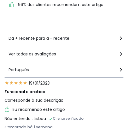
96% dos clientes
1
0
96% dos clientes recomendam este artigo
recomendam este artigo
Ver mais detalhes
Da + recente para a - recente
Ver todas as avaliações
Português
19/01/2023
Funcional e pratico
Corresponde à sua descrição
Eu recomendo este artigo
Não entendo
, Lisboa
Cliente verificado
Comprado há 1 semana