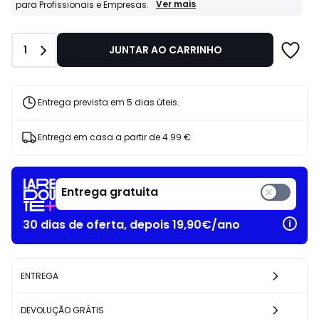
5.99
Profissionais
Ver mais
para Profissionais e Empresas.
La
€
Redoute
40%
Business:
de
Quantidade
1
JUNTAR AO CARRINHO
Condições
desconto
especiais
aplicado.
para
Profissionais
e
Entrega prevista em 5 dias úteis.
Empresas.
Entrega em casa a partir de
4.99 €
Entrega gratuita
30 dias de oferta, depois 19,90€/ano
ENTREGA
DEVOLUÇÃO GRÁTIS