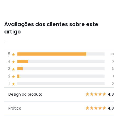
Avaliações dos clientes sobre este
artigo
4,7
5
38
(48)
média de
4
6
avaliações em
3
3
todos os idiomas
2
1
1
0
Avaliações 100% autênticas,
Design do
5
38
4,8
Design do produto
4,8
produto
4
6
3
3
Prático
4,8
Prático
4,8
2
1