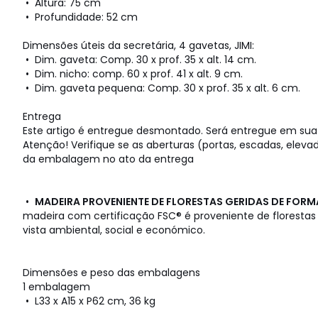
• Altura: 75 cm
• Profundidade: 52 cm
Dimensões úteis da secretária, 4 gavetas, JIMI:
• Dim. gaveta: Comp. 30 x prof. 35 x alt. 14 cm.
• Dim. nicho: comp. 60 x prof. 41 x alt. 9 cm.
• Dim. gaveta pequena: Comp. 30 x prof. 35 x alt. 6 cm.
Entrega
Este artigo é entregue desmontado. Será entregue em sua
Atenção! Verifique se as aberturas (portas, escadas, ele
da embalagem no ato da entrega
•
MADEIRA PROVENIENTE DE FLORESTAS GERIDAS DE FORM
madeira com certificação FSC® é proveniente de florestas
vista ambiental, social e económico.
Dimensões e peso das embalagens
1 embalagem
• L33 x A15 x P62 cm, 36 kg