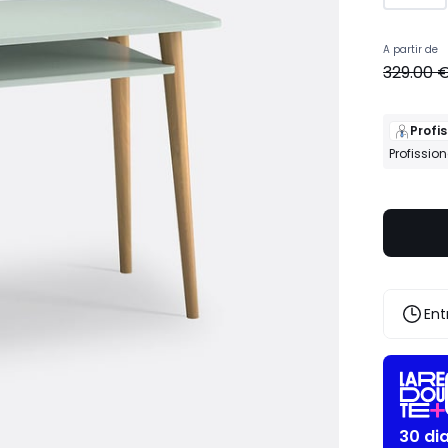
A partir de
329.00 
Profis
Profissio
Ent
30 di