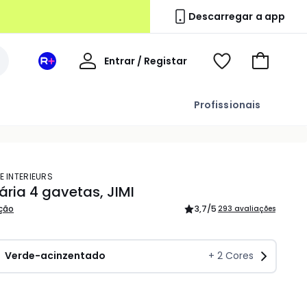
Descarregar a app
A
Entrar / Registar
Espaço
Voir
Ir
minha
La
ma
para
conta
Redoute
wishlist
o
Profissionais
+
carrinho
E INTERIEURS
ária 4 gavetas, JIMI
ição
3,7
/5
293 avaliações
Verde-acinzentado
+
2
Cores
idade