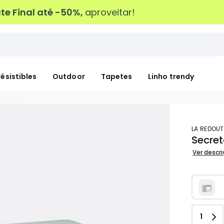
e Final até -50%,
aproveitar!
résistibles
Outdoor
Tapetes
Linho trendy
LA REDOUT
Secret
Ver descr
Quant
1