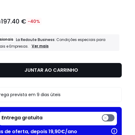
197.40 €
€
-40%
sionais
La Redoute Business:
Condições especiais para
Profissionais
Ver mais
nais e Empresas.
La
Redoute
Business:
Condições
JUNTAR AO CARRINHO
especiais
para
Profissionais
e
Empresas.
rega prevista em 9 dias úteis
Entrega gratuita
as de oferta, depois 19,90€/ano