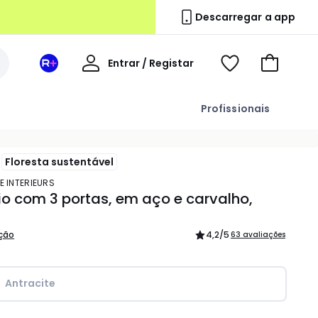
Descarregar a app
A
Entrar / Registar
Espaço
Voir
Ir
minha
La
ma
para
conta
Redoute
wishlist
o
Profissionais
+
carrinho
Floresta sustentável
E INTERIEURS
o com 3 portas, em aço e carvalho,
ição
4,2
/5
63 avaliações
Antracite