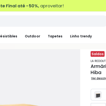
e Final até -50%,
aproveitar!
résistibles
Outdoor
Tapetes
Linho trendy
Saldos
LA REDOUT
Armári
Hiba
Ver descr