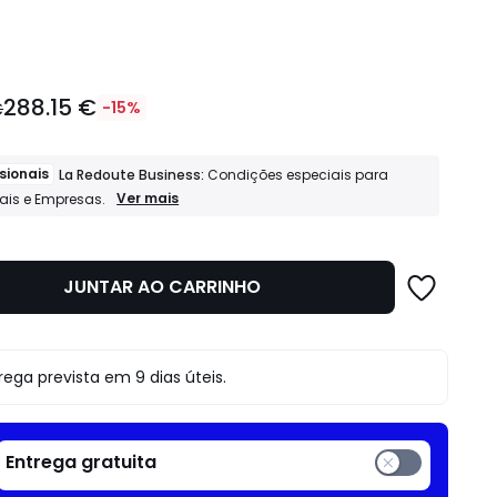
idade
288.15 €
€
-15%
sionais
La Redoute Business:
Condições especiais para
Profissionais
Ver mais
nais e Empresas.
La
Redoute
Business:
Condições
JUNTAR AO CARRINHO
o
especiais
para
Profissionais
e
Empresas.
rega prevista em 9 dias úteis.
Entrega gratuita