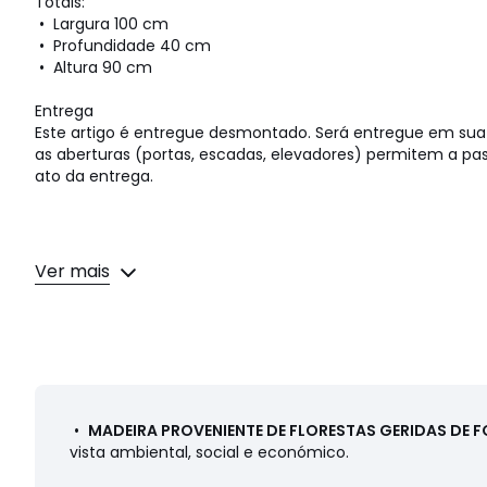
Totais:
• Largura 100 cm
• Profundidade 40 cm
• Altura 90 cm
Entrega
Este artigo é entregue desmontado. Será entregue em sua 
as aberturas (portas, escadas, elevadores) permitem a 
ato da entrega.
Dimensões e peso das embalagens
Ver mais
1 embalagem
• L112 x A29 x P49 cm, 36,35 kg
Cores
Antracite
Tamanhos
TAMANHO ÚNICO
Ficha técnica
•
MADEIRA PROVENIENTE DE FLORESTAS GERIDAS DE 
vista ambiental, social e económico.
Descarregar guia