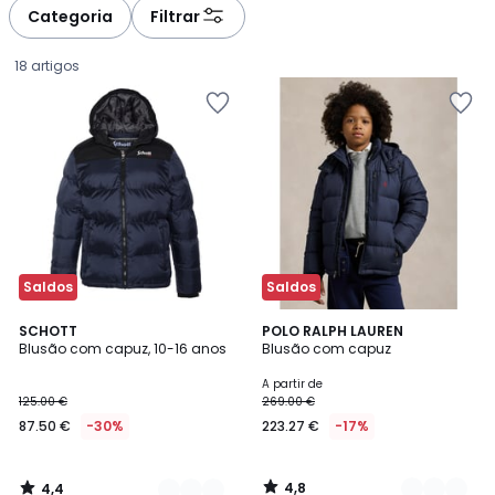
à
à
Categoria
Filtrar
gauche
droite
18 artigos
Saldos
Saldos
4,4
4,8
2
SCHOTT
2
POLO RALPH LAUREN
/ 5
/ 5
Blusão com capuz, 10-16 anos
Blusão com capuz
Cores
Cores
87.50
A partir de
125.00 €
269.00 €
€
87.50 €
-30%
223.27 €
-17%
em
vez
de
4,8
4,4