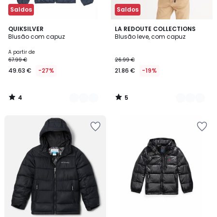
Saldos
Saldos
4
5
3
QUIKSILVER
2
LA REDOUTE COLLECTIONS
/
/
Blusão com capuz
Blusão leve, com capuz
Cores
Cores
5
5
A partir de
67.99 €
26.99 €
49.63 €
-27%
21.86 €
-19%
4
5
/
/
5
5