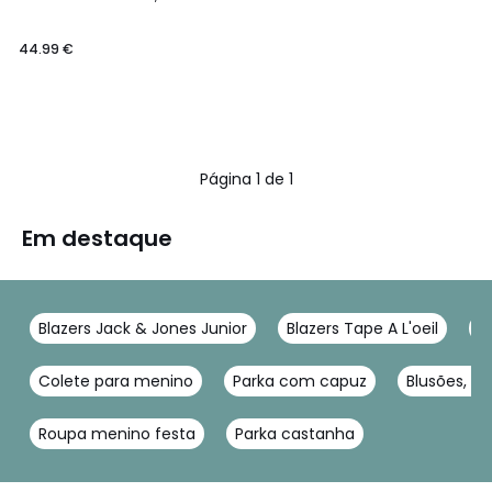
44.99 €
Página 1 de 1
Em destaque
Blazers Jack & Jones Junior
Blazers Tape A L'oeil
B
Colete para menino
Parka com capuz
Blusões, c
Roupa menino festa
Parka castanha