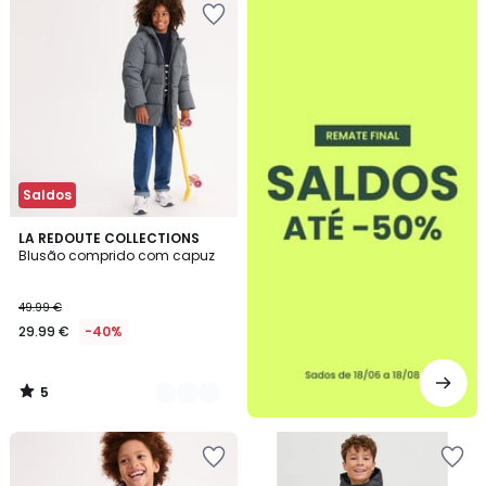
-50%
Saldos
5
2
LA REDOUTE COLLECTIONS
/
Blusão comprido com capuz
Cores
5
49.99 €
29.99 €
-40%
5
/
5