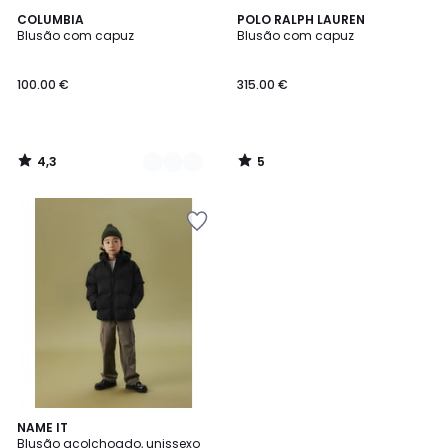
4,3
5
2
COLUMBIA
POLO RALPH LAUREN
/ 5
/
Blusão com capuz
Blusão com capuz
Cores
5
100.00 €
315.00 €
4,3
5
/
/
5
5
NAME IT
Blusão acolchoado, unissexo