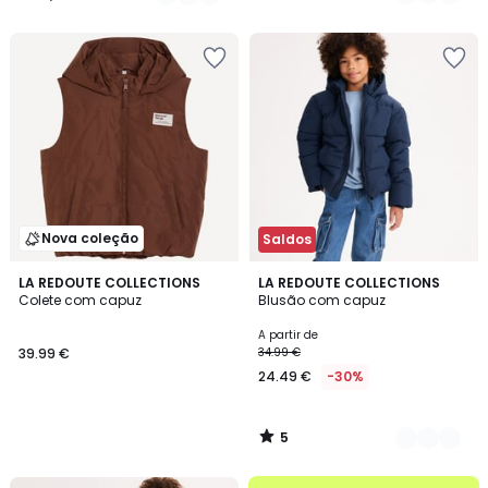
125.00
/
/
5
5
€
30%
de
desconto
aplicado.
Nova coleção
Saldos
5
LA REDOUTE COLLECTIONS
2
LA REDOUTE COLLECTIONS
/
Colete com capuz
Blusão com capuz
Cores
5
A partir de
39.99 €
34.99 €
24.49 €
-30%
5
/
5
até