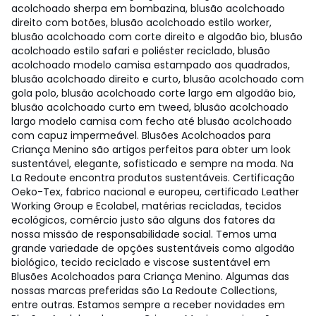
acolchoado sherpa em bombazina, blusão acolchoado
direito com botões, blusão acolchoado estilo worker,
blusão acolchoado com corte direito e algodão bio, blusão
acolchoado estilo safari e poliéster reciclado, blusão
acolchoado modelo camisa estampado aos quadrados,
blusão acolchoado direito e curto, blusão acolchoado com
gola polo, blusão acolchoado corte largo em algodão bio,
blusão acolchoado curto em tweed, blusão acolchoado
largo modelo camisa com fecho até blusão acolchoado
com capuz impermeável. Blusões Acolchoados para
Criança Menino são artigos perfeitos para obter um look
sustentável, elegante, sofisticado e sempre na moda. Na
La Redoute encontra produtos sustentáveis. Certificação
Oeko-Tex, fabrico nacional e europeu, certificado Leather
Working Group e Ecolabel, matérias recicladas, tecidos
ecológicos, comércio justo são alguns dos fatores da
nossa missão de responsabilidade social. Temos uma
grande variedade de opções sustentáveis como algodão
biológico, tecido reciclado e viscose sustentável em
Blusões Acolchoados para Criança Menino. Algumas das
nossas marcas preferidas são La Redoute Collections,
entre outras. Estamos sempre a receber novidades em