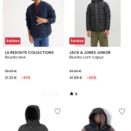
Saldos
Saldos
5
2
LA REDOUTE COLLECTIONS
JACK & JONES JUNIOR
/
Blusão leve
Blusão com capuz
Cores
5
35.99 €
59.99 €
21.23 €
-41%
41.99 €
-30%
5
/
5