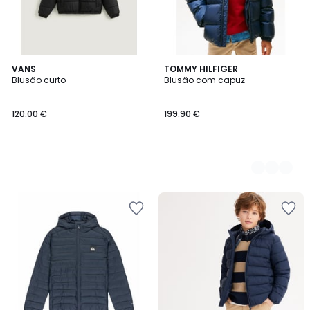
VANS
2
TOMMY HILFIGER
Blusão curto
Blusão com capuz
Cores
120.00 €
199.90 €