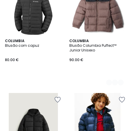
COLUMBIA
3
COLUMBIA
Blusão com capuz
Blusão Columbia Puffect™
Cores
Junior Unisexo
80.00 €
90.00 €