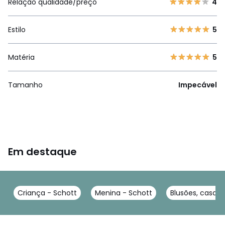
Relação qualidade/preço
4
Estilo
5
Matéria
5
Tamanho
Impecável
Em destaque
Criança - Schott
Menina - Schott
Blusões, casaco