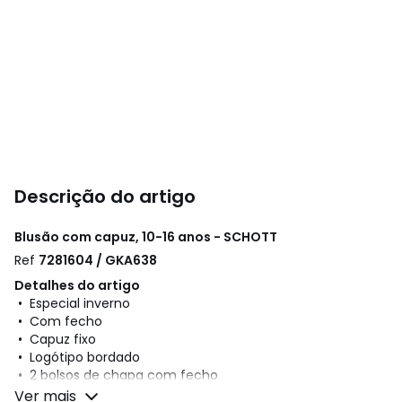
Descrição do artigo
Blusão com capuz, 10-16 anos - SCHOTT
Ref
7281604 / GKA638
Detalhes do artigo
• Especial inverno
• Com fecho
• Capuz fixo
• Logótipo bordado
• 2 bolsos de chapa com fecho
• 2 bolsos no interior
Ver mais