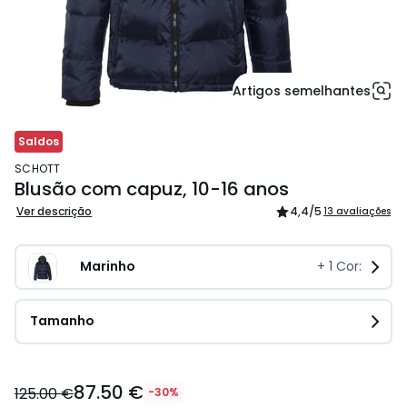
Artigos semelhantes
Saldos
SCHOTT
Blusão com capuz, 10-16 anos
Ver descrição
4,4
/5
13 avaliações
Marinho
+
1
Cor:
Tamanho
87.50
87.50 €
€
125.00 €
-30%