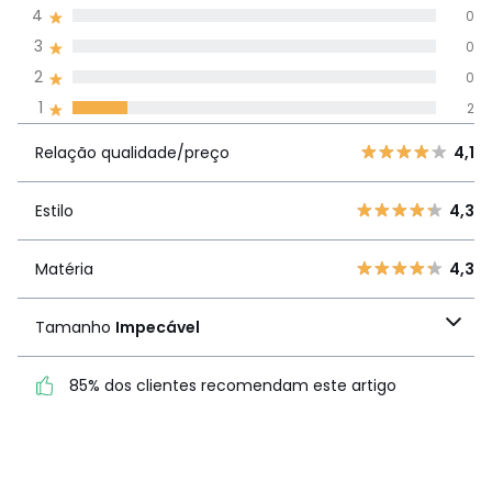
média de
4
0
avaliações em
3
0
todos os idiomas
2
0
1
2
Avaliações 100% autênticas,
Relação
5
11
4,1
Relação qualidade/preço
4,1
qualidade/preço
4
0
3
0
Estilo
4,3
Estilo
4,3
2
0
1
2
Matéria
4,3
Matéria
4,3
Tamanho
Impecável
Tamanho
Impecável
85% dos clientes recomendam este artigo
85% dos clientes
recomendam este artigo
Ver mais detalhes