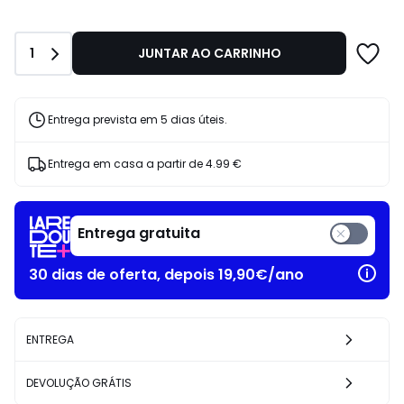
em
vez
de
Quantidade
1
JUNTAR AO CARRINHO
125.00
€
30%
de
Entrega prevista em 5 dias úteis.
desconto
aplicado.
Entrega em casa a partir de
4.99 €
Entrega gratuita
30 dias de oferta, depois 19,90€/ano
ENTREGA
DEVOLUÇÃO GRÁTIS