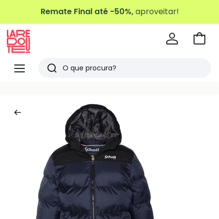
Remate Final até -50%,
aproveitar!
Ir
para
La
o
Redoute
Menu
Pesquisar
carri
Últimos
artigos
vistos