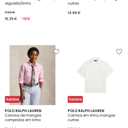
algodão/linho
curtas
17.99 €
14.99 €
15.29 €
-15%
Saldos
Saldos
POLO RALPH LAUREN
POLO RALPH LAUREN
Camisa de mangas
Camisa em linho, mangas
compridas em linho
curtas