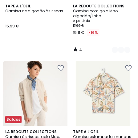
4
TAPE A L'OEIL
2
LA REDOUTE COLLECTIONS
/
Camisa de algodão às riscas
Camisa com gola Mao,
Cores
5
algodão/linho
A partir de
15.99 €
17.99 €
15.11 €
-16%
4
/
5
Saldos
LA REDOUTE COLLECTIONS
TAPE A L'OEIL
Camisa às riscas, gola Mao,
Camisa estampada, mangas