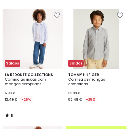
19.99
/
5
€
32%
de
desconto
aplicado.
Saldos
Saldos
5
LA REDOUTE COLLECTIONS
TOMMY HILFIGER
/
Camisa às riscas com
Camisa de mangas
5
mangas compridas
compridas
17.99 €
69.99 €
13.49 €
-25%
52.49 €
-25%
5
/
5
até