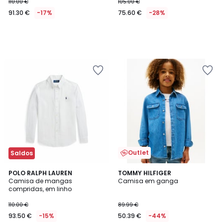
110.00 €
105.00 €
91.30 €
-17%
75.60 €
-28%
Outlet
Saldos
4
2
POLO RALPH LAUREN
TOMMY HILFIGER
/
Camisa de mangas
Camisa em ganga
Cores
5
compridas, em linho
110.00 €
89.99 €
93.50 €
-15%
50.39 €
-44%