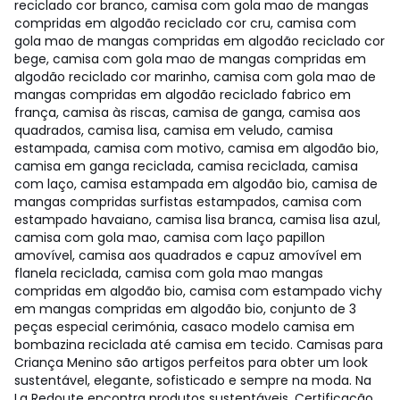
reciclado cor branco, camisa com gola mao de mangas
compridas em algodão reciclado cor cru, camisa com
gola mao de mangas compridas em algodão reciclado cor
bege, camisa com gola mao de mangas compridas em
algodão reciclado cor marinho, camisa com gola mao de
mangas compridas em algodão reciclado fabrico em
frança, camisa às riscas, camisa de ganga, camisa aos
quadrados, camisa lisa, camisa em veludo, camisa
estampada, camisa com motivo, camisa em algodão bio,
camisa em ganga reciclada, camisa reciclada, camisa
com laço, camisa estampada em algodão bio, camisa de
mangas compridas surfistas estampados, camisa com
estampado havaiano, camisa lisa branca, camisa lisa azul,
camisa com gola mao, camisa com laço papillon
amovível, camisa aos quadrados e capuz amovível em
flanela reciclada, camisa com gola mao mangas
compridas em algodão bio, camisa com estampado vichy
em mangas compridas em algodão bio, conjunto de 3
peças especial cerimónia, casaco modelo camisa em
bombazina reciclada até camisa em tecido. Camisas para
Criança Menino são artigos perfeitos para obter um look
sustentável, elegante, sofisticado e sempre na moda. Na
La Redoute encontra produtos sustentáveis. Certificação