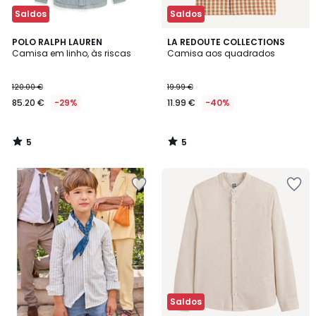
Saldos
Saldos
5
5
POLO RALPH LAUREN
LA REDOUTE COLLECTIONS
/
/
Camisa em linho, às riscas
Camisa aos quadrados
5
5
120.00 €
19.99 €
85.20 €
-29%
11.99 €
-40%
5
5
/
/
5
5
Saldos