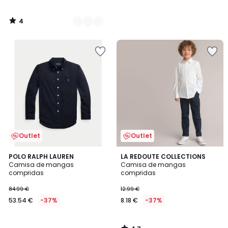
4
/
5
Outlet
Outlet
4,7
POLO RALPH LAUREN
LA REDOUTE COLLECTIONS
/ 5
Camisa de mangas
Camisa de mangas
compridas
compridas
84.99 €
12.99 €
53.54 €
-37%
8.18 €
-37%