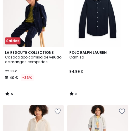
Saldos
5
3
LA REDOUTE COLLECTIONS
POLO RALPH LAUREN
/
/
Casaco tipo camisa de veludo
Camisa
5
5
de mangas compridas
22.99 €
94.99 €
15.40 €
-33%
5
3
/
/
5
5