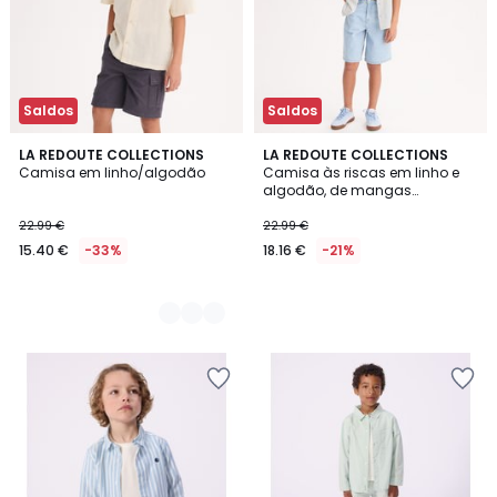
Saldos
Saldos
3
LA REDOUTE COLLECTIONS
LA REDOUTE COLLECTIONS
Camisa em linho/algodão
Camisa às riscas em linho e
Cores
algodão, de mangas
compridas
22.99 €
22.99 €
15.40 €
-33%
18.16 €
-21%