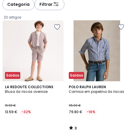
à
à
Categoria
Filtrar
gauche
droite
23 artigos
Saldos
Saldos
3
LA REDOUTE COLLECTIONS
POLO RALPH LAUREN
/
Blusa às riscas oversize
Camisa em popelina às riscas
5
13.59
19.99 €
95.00 €
€
13.59 €
-32%
79.80 €
-16%
em
vez
de
3