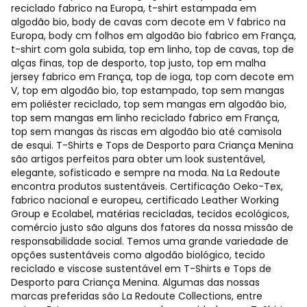
reciclado fabrico na Europa, t-shirt estampada em
algodão bio, body de cavas com decote em V fabrico na
Europa, body cm folhos em algodão bio fabrico em França,
t-shirt com gola subida, top em linho, top de cavas, top de
alças finas, top de desporto, top justo, top em malha
jersey fabrico em França, top de ioga, top com decote em
V, top em algodão bio, top estampado, top sem mangas
em poliéster reciclado, top sem mangas em algodão bio,
top sem mangas em linho reciclado fabrico em França,
top sem mangas às riscas em algodão bio até camisola
de esqui. T-Shirts e Tops de Desporto para Criança Menina
são artigos perfeitos para obter um look sustentável,
elegante, sofisticado e sempre na moda. Na La Redoute
encontra produtos sustentáveis. Certificação Oeko-Tex,
fabrico nacional e europeu, certificado Leather Working
Group e Ecolabel, matérias recicladas, tecidos ecológicos,
comércio justo são alguns dos fatores da nossa missão de
responsabilidade social. Temos uma grande variedade de
opções sustentáveis como algodão biológico, tecido
reciclado e viscose sustentável em T-Shirts e Tops de
Desporto para Criança Menina. Algumas das nossas
marcas preferidas são La Redoute Collections, entre