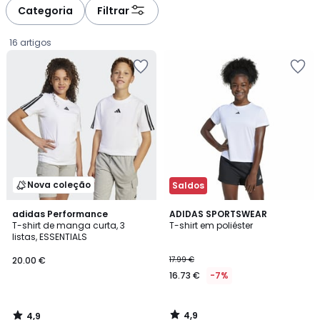
à
à
Categoria
Filtrar
gauche
droite
16 artigos
Nova coleção
Saldos
4,9
4,9
adidas Performance
ADIDAS SPORTSWEAR
/ 5
/ 5
T-shirt de manga curta, 3
T-shirt em poliéster
listas, ESSENTIALS
20.00
20.00 €
17.99 €
€.
16.73 €
-7%
4,9
4,9