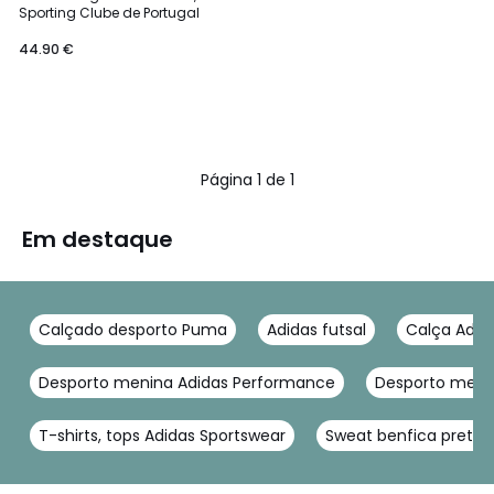
Sporting Clube de Portugal
44.90 €
Página 1 de 1
Em destaque
Calçado desporto Puma
Adidas futsal
Calça Adid
Desporto menina Adidas Performance
Desporto menin
T-shirts, tops Adidas Sportswear
Sweat benfica preta