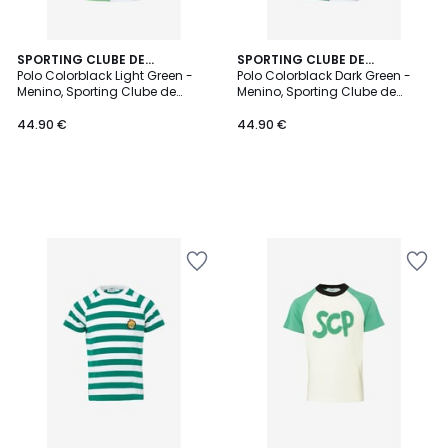
SPORTING CLUBE DE
SPORTING CLUBE DE
PORTUGAL
Polo Colorblack Light Green -
PORTUGAL
Polo Colorblack Dark Green -
Menino, Sporting Clube de
Menino, Sporting Clube de
Portugal
Portugal
44.90 €
44.90 €