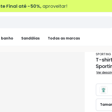
e Final até -50%,
aproveitar!
 banho
Sandálias
Todas as marcas
SPORTING
T-shir
Sporti
Ver descr
Tama