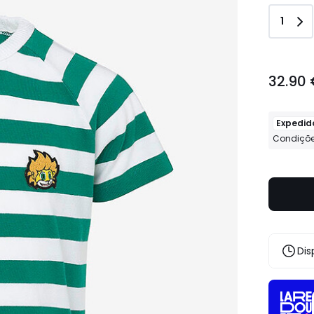
Quant
1
32.90
32.90
€.
Expedid
Condiçõe
Dis