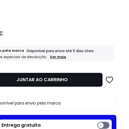
idade
 €
o pela marca
Disponível para envio até 5 dias úteis.
Expedido
Ver mais
s especiais de devolução.
pela
marca
Disponível
para
JUNTAR AO CARRINHO
envio
até
5
dias
úteis.
ponível para envio pela marca
Condições
especiais
de
devolução.
Entrega gratuita