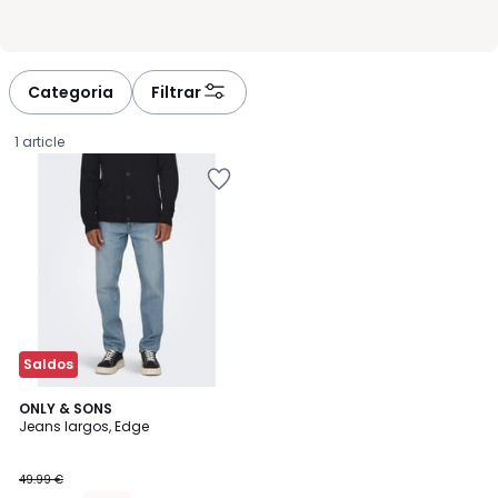
Categoria
Filtrar
1 article
Saldos
5
ONLY & SONS
/
Jeans largos, Edge
5
34.99
49.99 €
€