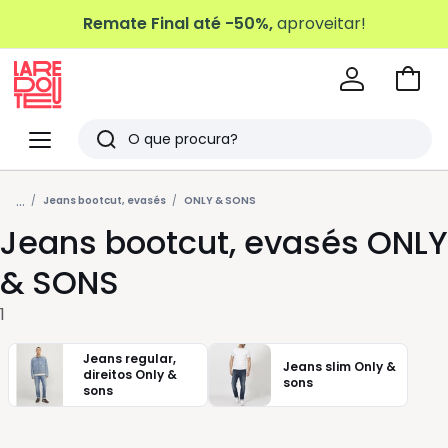
Remate Final até -50%,
aproveitar!
Ir
para
La
o
Redoute
Menu
Pesquisar
carri
Últimos
...
artigos
Jeans bootcut, evasés
ONLY & SONS
Jeans bootcut, evasés ONLY
vistos
& SONS
1
Jeans regular,
Jeans slim Only &
direitos Only &
sons
sons