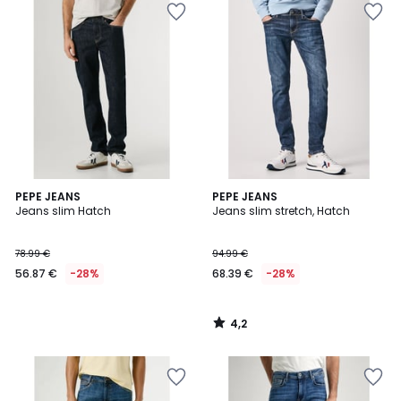
4,2
PEPE JEANS
PEPE JEANS
/ 5
Jeans slim Hatch
Jeans slim stretch, Hatch
78.99 €
94.99 €
56.87 €
-28%
68.39 €
-28%
4,2
/
5