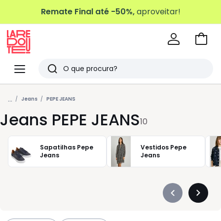
Remate Final até -50%,
aproveitar!
Ir
para
La
o
Redoute
Menu
Pesquisar
carri
Últimos
...
artigos
Jeans
PEPE JEANS
Jeans PEPE JEANS
vistos
10
Sapatilhas Pepe
Vestidos Pepe
Jeans
Jeans
Précédent
Suivan
-
-
défiler
défiler