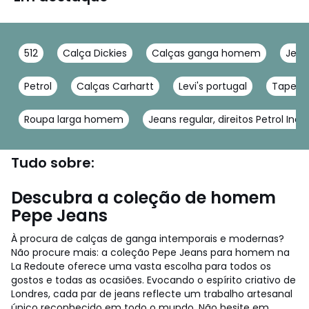
512
Calça Dickies
Calças ganga homem
Jean
Petrol
Calças Carhartt
Levi's portugal
Tapered
Roupa larga homem
Jeans regular, direitos Petrol Indu
Tudo sobre:
Descubra a coleção de homem
Pepe Jeans
À procura de calças de ganga intemporais e modernas?
Não procure mais: a coleção Pepe Jeans para homem na
La Redoute oferece uma vasta escolha para todos os
gostos e todas as ocasiões. Evocando o espírito criativo de
Londres, cada par de jeans reflecte um trabalho artesanal
único reconhecido em todo o mundo. Não hesite em