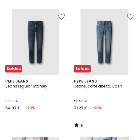
98.99
/
5
€
29%
de
desconto
aplicado.
Saldos
Saldos
5
PEPE JEANS
PEPE JEANS
/
Jeans regular Stanley
Jeans, corte direito, Cash
5
88.99 €
98.99 €
64.07 €
-28%
71.27 €
-28%
5
/
5