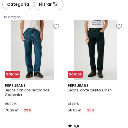
à
à
Categoria
Filtrar
gauche
droite
10 artigos
Saldos
Saldos
4,8
PEPE JEANS
PEPE JEANS
/ 5
Jeans cónicos relaxados
Jeans, corte direito, Cash
Carpenter
70.28
98.99 €
78.99 €
€
70.28 €
-29%
56.08 €
-29%
em
vez
de
4,8