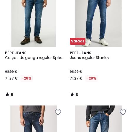
Saldos
5
5
PEPE JEANS
PEPE JEANS
/
/
Calças de ganga regular Spike
Jeans regular Stanley
5
5
98.99 €
98.99 €
71.27 €
-28%
71.27 €
-28%
5
5
/
/
5
5