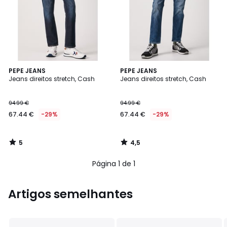
5
4,5
PEPE JEANS
PEPE JEANS
/
/ 5
Jeans direitos stretch, Cash
Jeans direitos stretch, Cash
5
94.99 €
94.99 €
67.44 €
-29%
67.44 €
-29%
5
4,5
/
/
5
5
Página 1 de 1
Artigos semelhantes