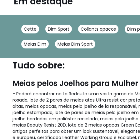
Em destaque
Cette
Dim Sport
Collants opacos
Dim p
Meias Dim
Meias Dim Sport
Tudo sobre:
Meias pelos Joelhos para Mulher
- Poderá encontrar na La Redoute uma vasta gama de Meias
rosado, lote de 2 pares de meias atas Ultra resist cor pret
altas, meias opacas, meias pelo joelho de lã responsável,
joelho estampada, lote de pares de meias pelo joelho em a
joelho bordadas em poliéster reciclado, meias pelo joelho de
meias Beauty Resist 20D, lote de 2 meias opacas Green E
artigos perfeitos para obter um look sustentável, elegan
e europeu, certificado Leather Working Group e Ecolabel, 