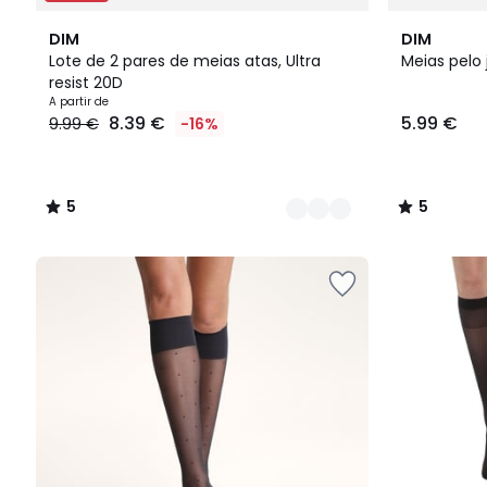
2
5
5
DIM
DIM
Cores
/
/
Lote de 2 pares de meias atas, Ultra
Meias pelo
5
5
resist 20D
Preço
A partir de
8.39 €
5.99 €
9.99 €
-16%
a
partir
de
8.39
5
5
€
/
/
em
5
5
vez
de
9.99
€
16%
de
desconto
aplicado.