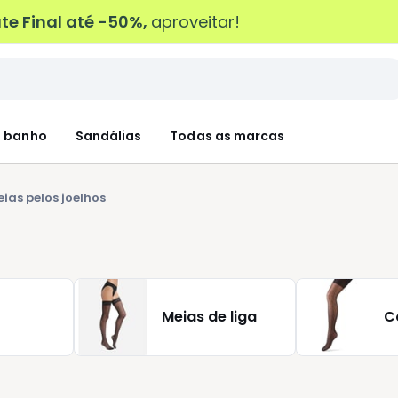
e Final até -50%,
aproveitar!
 banho
Sandálias
Todas as marcas
ias pelos joelhos
Meias de liga
C