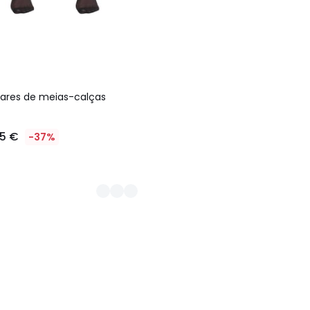
pares de meias-calças
55 €
-37%