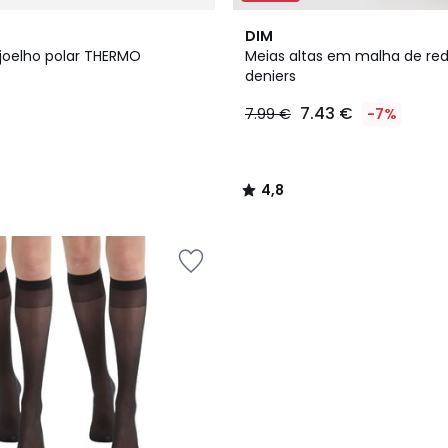
4,8
DIM
/ 5
 joelho polar THERMO
Meias altas em malha de red
deniers
7.43 €
7.99 €
-7%
4,8
/
5