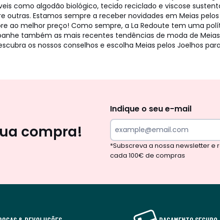
is como algodão biológico, tecido reciclado e viscose sustent
re outras. Estamos sempre a receber novidades em Meias pelos 
mpre ao melhor preço! Como sempre, a La Redoute tem uma polí
he também as mais recentes tendências de moda de Meias pel
cubra os nossos conselhos e escolha Meias pelos Joelhos para M
Newsletter
Indique o seu e-mail
sua compra!
*Subscreva a nossa newsletter e
cada 100€ de compras
ROCAS & DEVOLUÇÕES
PAGAMENTO SEGURO