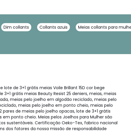
Dim collants
Collants azuis
Meias collants para mulh
te de 3+1 grátis meias Voile Brillant 15D cor bege
 de 3+1 grátis meias Beauty Resist 25 deniers, meias, meias
clada, meias pelo joelho em algodão reciclado, meias pelo
reciclado, meias pelo joelho em ponto cheio, meias pelo
 2 pares de meias pelo joelho opacas, lote de 3+1 grátis
s em ponto cheio. Meias pelos Joelhos para Mulher são
os sustentáveis. Certificação Oeko-Tex, fabrico nacional
guns dos fatores da nossa missão de responsabilidade