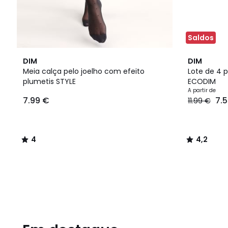
Saldos
4
2
4,2
DIM
DIM
/
Cores
/ 5
Meia calça pelo joelho com efeito
Lote de 4 
5
plumetis STYLE
ECODIM
A partir de
7.99 €
7.
11.99 €
4
4,2
/
/
5
5