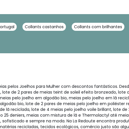
ortugal
Collants castanhos
Collants com brilhantes
 pelos Joelhos para Mulher com descontos fantásticos. Desde lo
o, lote de 2 pares de meias teint de soleil efeito bronzeado, lote
 meias pelo joelho em algodão bio, meias pelo joelho em lã reci
lgodão bio, lote de 2 pares de meias pelo joelho em poliéster 
 lã reciclada, lote de 4 meias pelo joelho voile brillant, lote de
co 25 deniers, meias com mistura de lã e Thermolactyl até meia
te, sofisticado e sempre na moda. Na La Redoute encontra produt
matérias recicladas, tecidos ecológicos, comércio justo são al