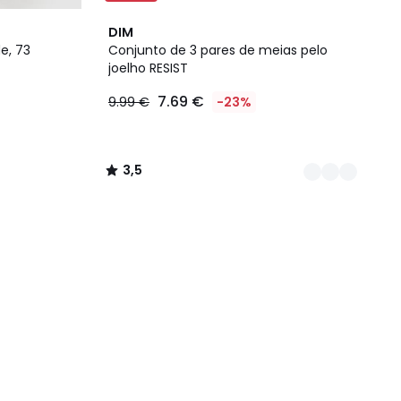
3
3,5
DIM
Cores
/ 5
e, 73
Conjunto de 3 pares de meias pelo
joelho RESIST
7.69 €
9.99 €
-23%
3,5
/
5