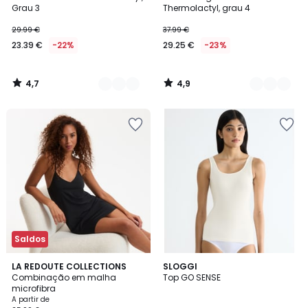
Cores
Cores
Grau 3
Thermolactyl, grau 4
29.99 €
37.99 €
23.39 €
-22%
29.25 €
-23%
4,7
4,9
/
/
5
5
Saldos
4,5
5
2
LA REDOUTE COLLECTIONS
4
SLOGGI
/ 5
/
Combinação em malha
Top GO SENSE
Cores
Cores
5
microfibra
A partir de