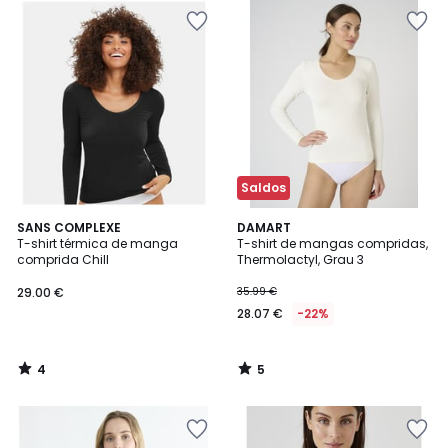
Saldos
4
5
SANS COMPLEXE
DAMART
/
/
T-shirt térmica de manga
T-shirt de mangas compridas,
5
5
comprida Chill
Thermolactyl, Grau 3
29.00 €
35.99 €
28.07 €
-22%
4
5
/
/
5
5