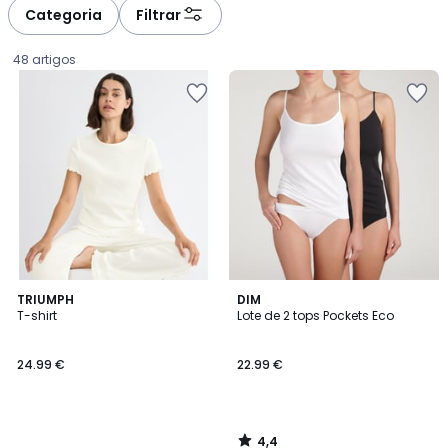
Categoria
Filtrar
48 artigos
4,4
TRIUMPH
DIM
/ 5
T-shirt
Lote de 2 tops Pockets Eco
24.99
24.99 €
22.99 €
€.
4,4