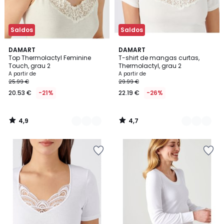
Saldos
Saldos
4,9
4,7
2
DAMART
2
DAMART
/ 5
/ 5
Top Thermolactyl Feminine
T-shirt de mangas curtas,
Cores
Cores
Touch, grau 2
Thermolactyl, grau 2
A partir de
A partir de
25.99 €
29.99 €
20.53 €
-21%
22.19 €
-26%
4,9
4,7
/
/
5
5