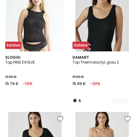
Saldos
Saldos
5
SLOGGI
2
DAMART
/
Top FREE EVOLVE
Top Thermolactyl, grau 2
Cores
5
21.99 €
19.99 €
19.79 €
-10%
15.99 €
-20%
5
/
5