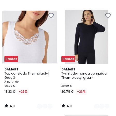
Saldos
Saldos
4,3
4,9
3
DAMART
2
DAMART
/ 5
/ 5
Top canelado Thermolactyl,
T-shirt de manga comprida
Cores
Cores
Grau 3
Thermolactyl grau 4
A partir de
25.99 €
39.99 €
19.23 €
-26%
30.79 €
-23%
4,3
4,9
/
/
5
5