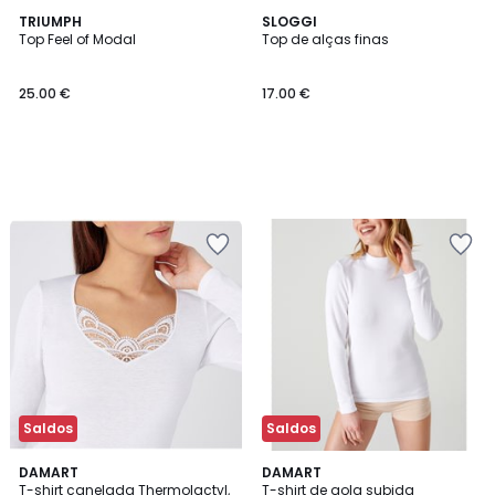
TRIUMPH
SLOGGI
Top Feel of Modal
Top de alças finas
25.00 €
17.00 €
Saldos
Saldos
4,7
4,9
3
DAMART
2
DAMART
/ 5
/ 5
T-shirt canelada Thermolactyl,
T-shirt de gola subida