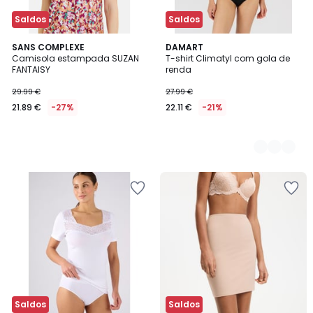
Saldos
Saldos
SANS COMPLEXE
2
DAMART
Camisola estampada SUZAN
T-shirt Climatyl com gola de
Cores
FANTAISY
renda
29.99 €
27.99 €
21.89 €
-27%
22.11 €
-21%
Saldos
Saldos