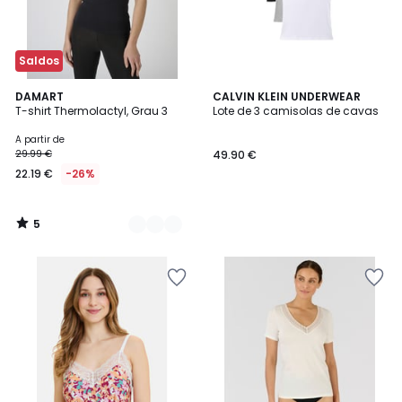
Saldos
5
2
DAMART
CALVIN KLEIN UNDERWEAR
/
T-shirt Thermolactyl, Grau 3
Lote de 3 camisolas de cavas
Cores
5
A partir de
29.99 €
49.90 €
22.19 €
-26%
5
/
5