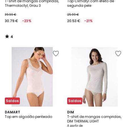
/
T-shirt de mangas compridas,
Top Climatyl com efeito de
5
Thermolactyl, Grau 3
segunda pele
39.99 €
25.99 €
30.79 €
-23%
20.53 €
-21%
4
/
5
Saldos
Saldos
5
DAMART
2
DIM
/
Top em algodão penteado
T-shirt de mangas compridas,
Cores
5
DIM THERMAL LIGHT
A partir de