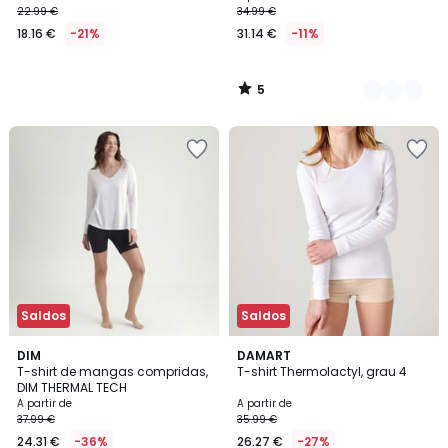
22.99 €
34.99 €
18.16 €
-21%
31.14 €
-11%
5
/
5
Saldos
Saldos
4,9
2
DIM
2
DAMART
/ 5
T-shirt de mangas compridas,
T-shirt Thermolactyl, grau 4
Cores
Cores
DIM THERMAL TECH
A partir de
A partir de
37.99 €
35.99 €
24.31 €
-36%
26.27 €
-27%