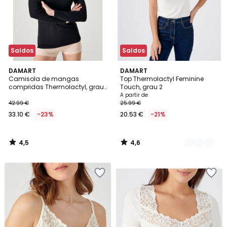
Saldos
Saldos
4,5
4,6
DAMART
3
DAMART
/ 5
/ 5
Camisola de mangas
Top Thermolactyl Feminine
Cores
compridas Thermolactyl, grau
Touch, grau 2
4
A partir de
42.99 €
25.99 €
33.10 €
-23%
20.53 €
-21%
4,5
4,6
/
/
5
5