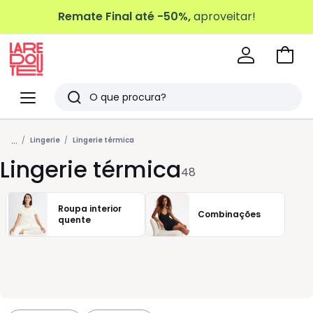
Remate Final até -50%,
aproveitar!
Ir
para
La
o
Redoute
Menu
Pesquisar
carri
Últimos
...
artigos
Lingerie
Lingerie térmica
Lingerie térmica
vistos
48
Roupa interior
Combinações
quente