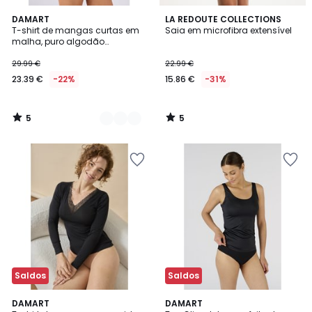
5
5
2
DAMART
LA REDOUTE COLLECTIONS
/
/
T-shirt de mangas curtas em
Saia em microfibra extensível
Cores
5
5
malha, puro algodão
penteado
29.99 €
22.99 €
23.39 €
-22%
15.86 €
-31%
5
5
/
/
5
5
Saldos
Saldos
4
DAMART
DAMART