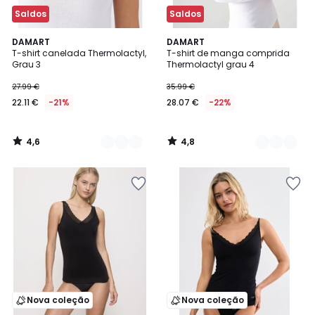
Saldos
Saldos
4,6
4,8
2
DAMART
2
DAMART
/ 5
/ 5
T-shirt canelada Thermolactyl,
T-shirt de manga comprida
Cores
Cores
Grau 3
Thermolactyl grau 4
27.99 €
35.99 €
22.11 €
-21%
28.07 €
-22%
4,6
4,8
/
/
5
5
Nova coleção
Nova coleção