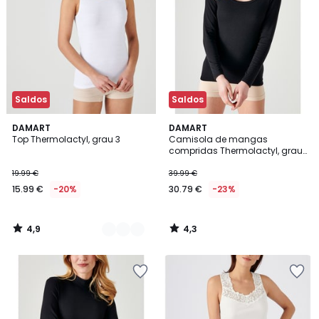
Saldos
Saldos
4,9
4,3
3
DAMART
DAMART
/ 5
/ 5
Top Thermolactyl, grau 3
Camisola de mangas
Cores
compridas Thermolactyl, grau
4
19.99 €
39.99 €
15.99 €
-20%
30.79 €
-23%
4,9
4,3
/
/
5
5