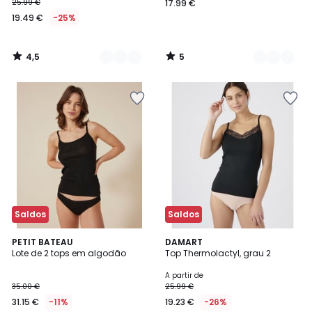
25.99 €
17.99 €
19.49 €
-25%
4,5
5
/
/
5
5
Saldos
Saldos
5
5
PETIT BATEAU
2
DAMART
/
/
Lote de 2 tops em algodão
Top Thermolactyl, grau 2
Cores
5
5
A partir de
35.00 €
25.99 €
31.15 €
-11%
19.23 €
-26%