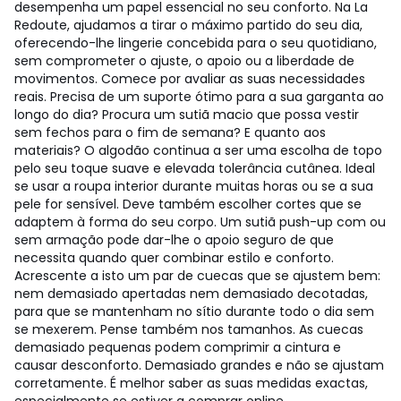
desempenha um papel essencial no seu conforto. Na La
Redoute, ajudamos a tirar o máximo partido do seu dia,
oferecendo-lhe lingerie concebida para o seu quotidiano,
sem comprometer o ajuste, o apoio ou a liberdade de
movimentos. Comece por avaliar as suas necessidades
reais. Precisa de um suporte ótimo para a sua garganta ao
longo do dia? Procura um sutiã macio que possa vestir
sem fechos para o fim de semana? E quanto aos
materiais? O algodão continua a ser uma escolha de topo
pelo seu toque suave e elevada tolerância cutânea. Ideal
se usar a roupa interior durante muitas horas ou se a sua
pele for sensível. Deve também escolher cortes que se
adaptem à forma do seu corpo. Um sutiã push-up com ou
sem armação pode dar-lhe o apoio seguro de que
necessita quando quer combinar estilo e conforto.
Acrescente a isto um par de cuecas que se ajustem bem:
nem demasiado apertadas nem demasiado decotadas,
para que se mantenham no sítio durante todo o dia sem
se mexerem. Pense também nos tamanhos. As cuecas
demasiado pequenas podem comprimir a cintura e
causar desconforto. Demasiado grandes e não se ajustam
corretamente. É melhor saber as suas medidas exactas,