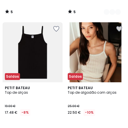
5
5
/
/
5
5
Saldos
Saldos
PETIT BATEAU
PETIT BATEAU
Top de alças
Top de algodão com alças
19.00 €
25.00 €
17.48 €
-8%
22.50 €
-10%