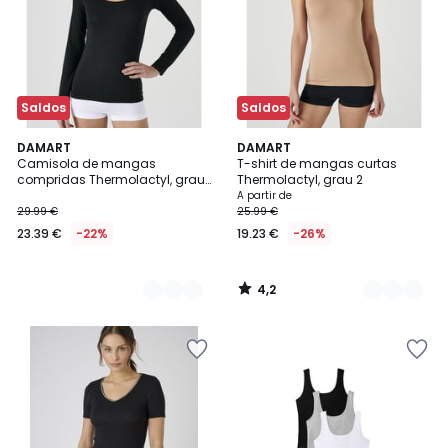
Saldos
Saldos
4,2
2
DAMART
2
DAMART
/ 5
Camisola de mangas
T-shirt de mangas curtas
Cores
Cores
compridas Thermolactyl, grau
Thermolactyl, grau 2
2
A partir de
29.99 €
25.99 €
23.39 €
-22%
19.23 €
-26%
4,2
/
5