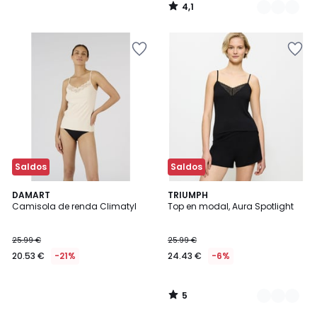
4,1
/
5
Saldos
Saldos
5
DAMART
2
TRIUMPH
/
Camisola de renda Climatyl
Top en modal, Aura Spotlight
Cores
5
25.99 €
25.99 €
20.53 €
-21%
24.43 €
-6%
5
/
5