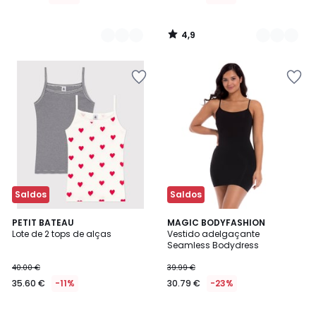
4,9
/
5
Saldos
Saldos
4,1
PETIT BATEAU
2
MAGIC BODYFASHION
/ 5
Lote de 2 tops de alças
Vestido adelgaçante
Cores
Seamless Bodydress
40.00 €
39.99 €
35.60 €
-11%
30.79 €
-23%