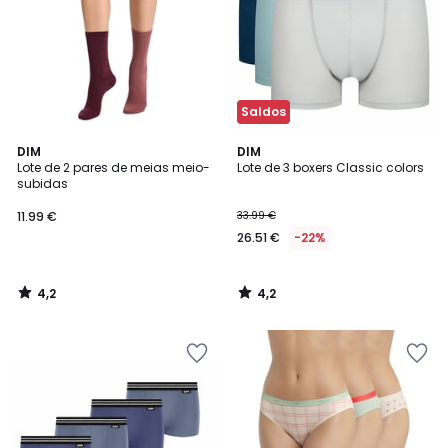
Saldos
4,2
4,2
DIM
DIM
/ 5
/ 5
Lote de 2 pares de meias meio-
Lote de 3 boxers Classic colors
subidas
11.99 €
33.99 €
26.51 €
-22%
4,2
4,2
/
/
5
5