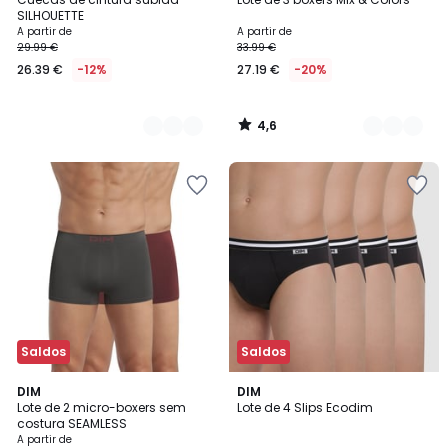
Cores
Cores
SILHOUETTE
A partir de
A partir de
29.99 €
33.99 €
26.39 €
-12%
27.19 €
-20%
4,6
/
5
Saldos
Saldos
4,5
2
DIM
DIM
/ 5
Lote de 2 micro-boxers sem
Lote de 4 Slips Ecodim
Cores
costura SEAMLESS
A partir de