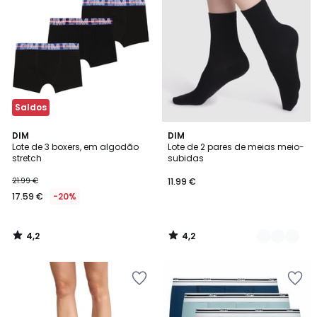
Saldos
4,2
4,2
DIM
2
DIM
/ 5
/ 5
Lote de 3 boxers, em algodão
Lote de 2 pares de meias meio-
Cores
stretch
subidas
21.99 €
11.99 €
17.59 €
-20%
4,2
4,2
/
/
5
5