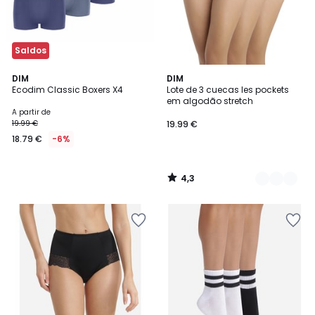
Saldos
4,3
DIM
2
DIM
/ 5
Ecodim Classic Boxers X4
Lote de 3 cuecas les pockets
Cores
em algodão stretch
A partir de
19.99 €
19.99 €
18.79 €
-6%
4,3
/
5