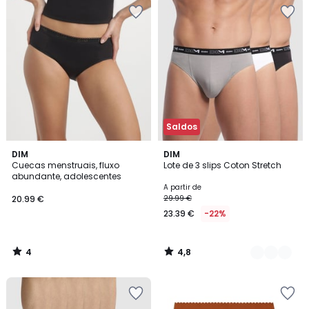
Saldos
4
4,8
DIM
3
DIM
/
/ 5
Cuecas menstruais, fluxo
Lote de 3 slips Coton Stretch
Cores
5
abundante, adolescentes
A partir de
20.99 €
29.99 €
23.39 €
-22%
4
4,8
/
/
5
5