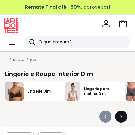
Remate Final até -50%,
aproveitar!
Ir
para
La
o
Redoute
Menu
Pesquisar
carri
Últimos
...
artigos
Marcas
DIM
vistos
Lingerie e Roupa Interior Dim
Lingerie para
Lingerie Dim
mulher Dim
Précédent
Suivan
-
-
défiler
défiler