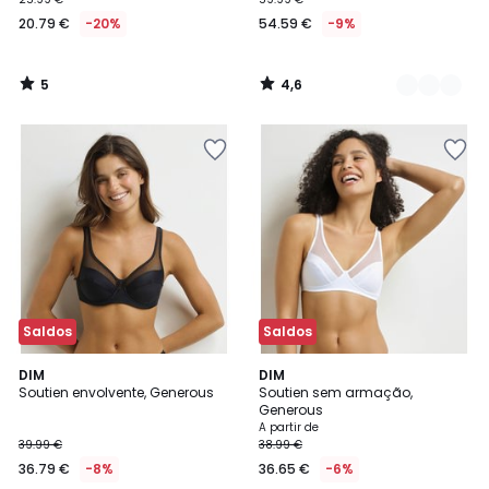
20.79 €
-20%
54.59 €
-9%
5
4,6
/
/
5
5
Saldos
Saldos
4,5
4,1
7
DIM
3
DIM
/ 5
/ 5
Soutien envolvente, Generous
Soutien sem armação,
Cores
Cores
Generous
A partir de
39.99 €
38.99 €
36.79 €
-8%
36.65 €
-6%