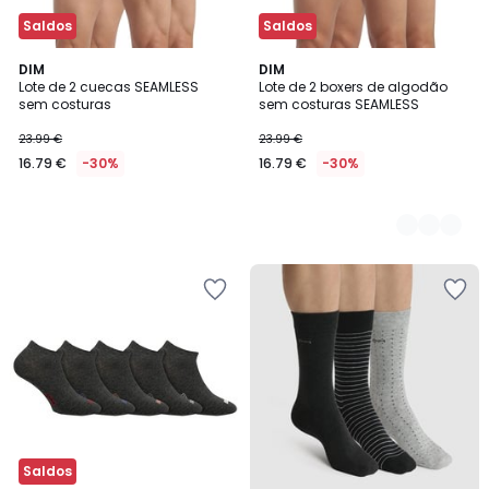
Saldos
Saldos
DIM
2
DIM
Lote de 2 cuecas SEAMLESS
Lote de 2 boxers de algodão
Cores
sem costuras
sem costuras SEAMLESS
23.99 €
23.99 €
16.79 €
-30%
16.79 €
-30%
Saldos