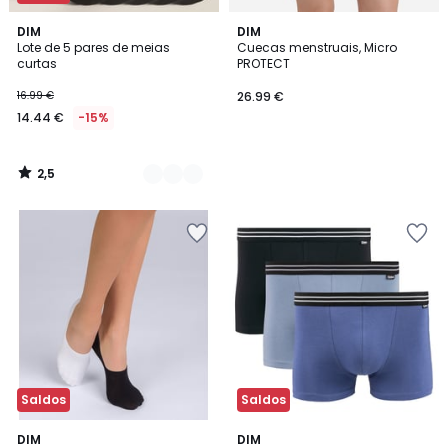
2,5
2
DIM
DIM
/ 5
Lote de 5 pares de meias
Cuecas menstruais, Micro
Cores
curtas
PROTECT
16.99 €
26.99 €
14.44 €
-15%
2,5
/
5
Saldos
Saldos
1,5
DIM
2
DIM