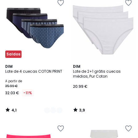
Saldos
4,1
3,9
2
DIM
DIM
/ 5
/ 5
Lote de 4 cuecas COTON PRINT
Lote de 2+1 grátis cuecas
Cores
médias, Pur Coton
A partir de
35.99 €
20.99 €
32.03 €
-11%
4,1
3,9
/
/
5
5