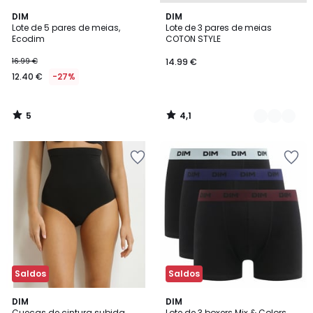
5
4,1
DIM
3
DIM
/
/ 5
Lote de 5 pares de meias,
Lote de 3 pares de meias
Cores
5
Ecodim
COTON STYLE
16.99 €
14.99 €
12.40 €
-27%
5
4,1
/
/
5
5
Saldos
Saldos
4,6
2
DIM
3
DIM
/ 5
Cuecas de cintura subida
Lote de 3 boxers Mix & Colors