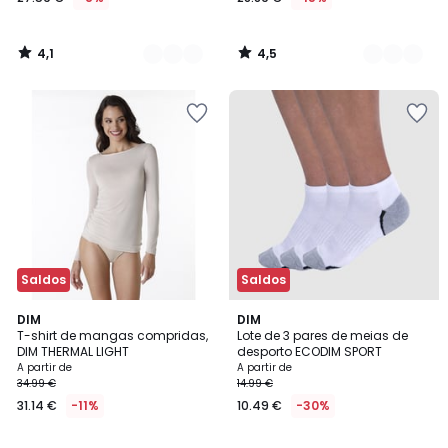
4,1
4,5
/
/
5
5
Saldos
Saldos
5
4,7
2
DIM
3
DIM
/
/ 5
T-shirt de mangas compridas,
Lote de 3 pares de meias de
Cores
Cores
5
DIM THERMAL LIGHT
desporto ECODIM SPORT
A partir de
A partir de
34.99 €
14.99 €
31.14 €
-11%
10.49 €
-30%