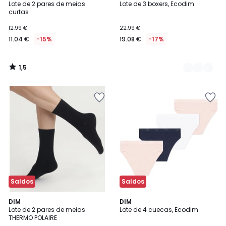
/
Lote de 2 pares de meias
Lote de 3 boxers, Ecodim
Cores
5
curtas
12.99 €
22.99 €
11.04 €
-15%
19.08 €
-17%
1,5
/
5
Saldos
Saldos
4,7
4,2
2
DIM
DIM
/ 5
/ 5
Lote de 2 pares de meias
Lote de 4 cuecas, Ecodim
Cores
THERMO POLAIRE