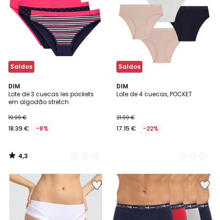
Saldos
Saldos
4,3
4
DIM
2
DIM
/ 5
Lote de 3 cuecas les pockets
Lote de 4 cuecas, POCKET
Cores
Cores
em algodão stretch
19.99 €
21.99 €
18.39 €
-8%
17.15 €
-22%
4,3
/
5