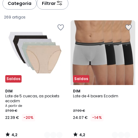
à
à
Categoria
Filtrar
gauche
droite
269 artigos
Saldos
Saldos
4,2
4,2
2
DIM
2
DIM
/ 5
/ 5
Lote de 5 cuecas, as pockets
Lote de 4 boxers Ecodim
Cores
Cores
ecodim
Preço
A partir de
27.99 €
27.99 €
a
22.39 €
-20%
24.07 €
-14%
partir
de
22.39
4,2
4,2
€
/
/