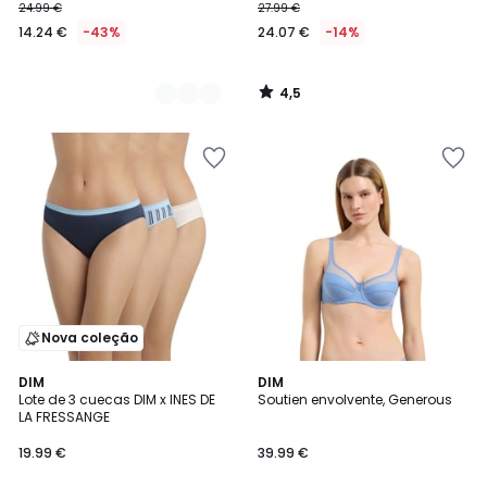
24.99 €
27.99 €
14.24 €
-43%
24.07 €
-14%
4,5
/
5
Nova coleção
4,5
2
DIM
3
DIM
/ 5
Lote de 3 cuecas DIM x INES DE
Soutien envolvente, Generous
Cores
Cores
LA FRESSANGE
19.99 €
39.99 €