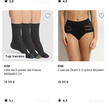
3,8
4,5
/
/
5
5
Top Vendas
3,1
4,3
2
DIM
2
DIM
/
/ 5
Lote de 3 pares de meias
Cuecas Diam's Control Modern
Cores
Cores
5
MIX&MATCH
14.99 €
28.99 €
3,1
4,3
/
/
5
5