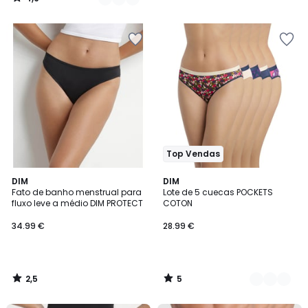
/
5
Top Vendas
2,5
5
DIM
2
DIM
/ 5
/
Fato de banho menstrual para
Lote de 5 cuecas POCKETS
Cores
5
fluxo leve a médio DIM PROTECT
COTON
34.99 €
28.99 €
2,5
5
/
/
5
5