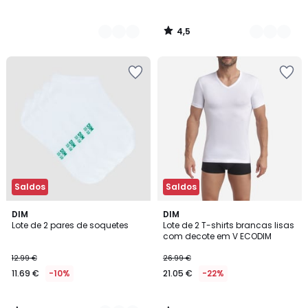
4,5
/
5
Saldos
Saldos
3,8
4,5
2
DIM
DIM
/ 5
/ 5
Lote de 2 pares de soquetes
Lote de 2 T-shirts brancas lisas
Cores
com decote em V ECODIM
12.99 €
26.99 €
11.69 €
-10%
21.05 €
-22%