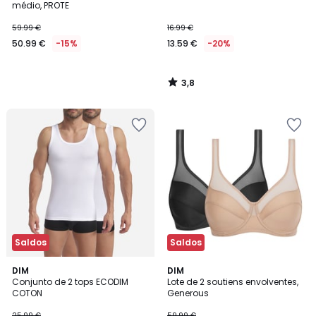
médio, PROTE
59.99 €
16.99 €
50.99 €
-15%
13.59 €
-20%
3,8
/
5
Saldos
Saldos
5
4,6
DIM
2
DIM
/
/ 5
Conjunto de 2 tops ECODIM
Lote de 2 soutiens envolventes,
Cores
5
COTON
Generous
25.99 €
59.99 €