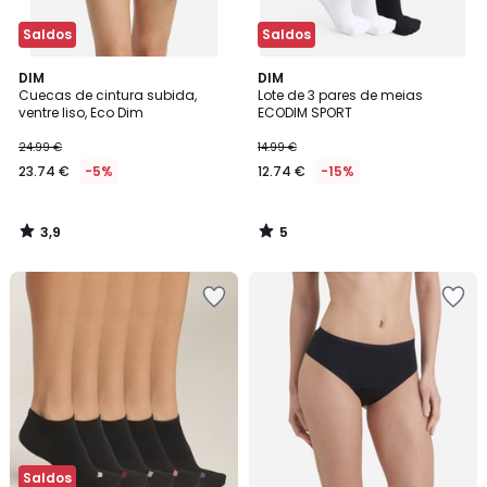
Saldos
Saldos
3,9
5
DIM
DIM
/ 5
/
Cuecas de cintura subida,
Lote de 3 pares de meias
5
ventre liso, Eco Dim
ECODIM SPORT
24.99 €
14.99 €
23.74 €
-5%
12.74 €
-15%
3,9
5
/
/
5
5
Saldos