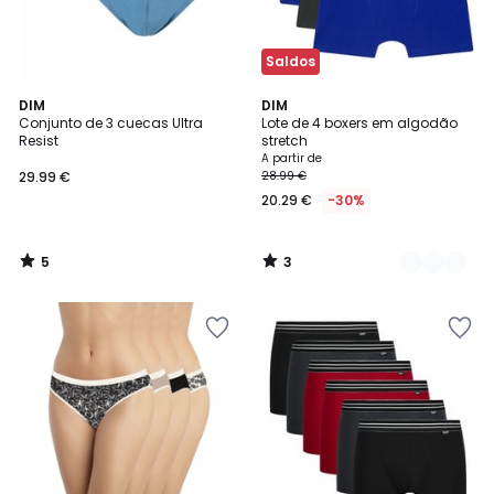
Saldos
5
3
DIM
2
DIM
/
/
Conjunto de 3 cuecas Ultra
Lote de 4 boxers em algodão
Cores
5
5
Resist
stretch
A partir de
29.99 €
28.99 €
20.29 €
-30%
5
3
/
/
5
5