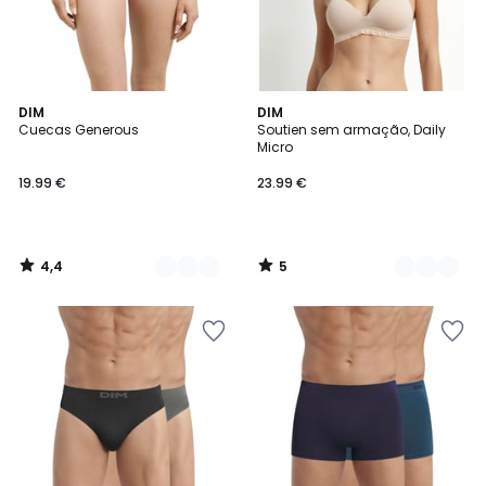
4,4
5
3
DIM
3
DIM
/ 5
/
Cuecas Generous
Soutien sem armação, Daily
Cores
Cores
5
Micro
19.99 €
23.99 €
4,4
5
/
/
5
5