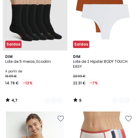
Saldos
Saldos
4,7
5
2
DIM
2
DIM
/ 5
/
Lote de 5 meias, Ecodim
Lote de 2 Hipster BODY TOUCH
Cores
Cores
5
EASY
A partir de
16.99 €
23.99 €
14.78 €
-13%
22.31 €
-7%
4,7
5
/
/
5
5