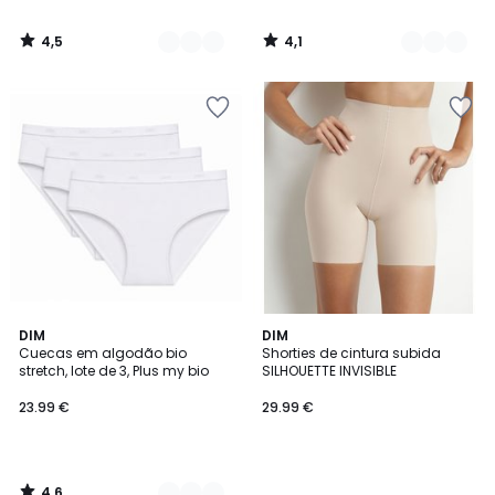
4,5
4,1
/
/
5
5
4,6
2
DIM
DIM
/ 5
Cuecas em algodão bio
Shorties de cintura subida
Cores
stretch, lote de 3, Plus my bio
SILHOUETTE INVISIBLE
23.99 €
29.99 €
4,6