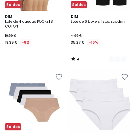
Saldos
Saldos
4
DIM
2
DIM
/
Lote de 4 cuecas POCKETS
Lote de 6 boxers lisos, Ecodim
Cores
5
COTON
19.99 €
41.99 €
18.39 €
-8%
35.27 €
-16%
4
/
5
Saldos