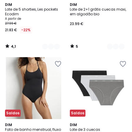
4,1
5
2
DIM
2
DIM
/ 5
/
Lote de 5 shorties, Les pockets
Lote de 2+1 grátis cuecas maxi,
Cores
Cores
5
Ecodim
em algodão bio
A partir de
27.99 €
23.99 €
21.83 €
-22%
4,1
5
/
/
5
5
Saldos
Saldos
3,8
DIM
DIM
/ 5
Fato de banho menstrual, fluxo
Lote de 3 cuecas