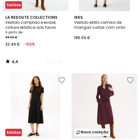
Saldos
4,4
2
LA REDOUTE COLLECTIONS
IKKS
/ 5
Vestido comprido e evasé,
Vestido estilo camisa de
Cores
cintura elástica aos favos
mangas curtas com cinto
A partir de
44.99 €
195.00 €
22.49 €
-50%
4,4
/
5
Nova coleção
Saldos