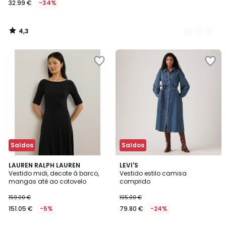
32.99 €
-34%
em
vez
de
4,3
49.99
/
5
€
34%
de
desconto
aplicado.
Saldos
Saldos
4,8
5
LAUREN RALPH LAUREN
LEVI'S
/ 5
/
Vestido midi, decote à barco,
Vestido estilo camisa
5
mangas até ao cotovelo
comprido
159.00 €
105.00 €
151.05 €
-5%
79.80 €
-24%