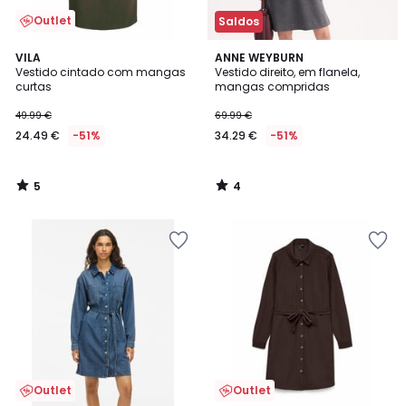
Outlet
Saldos
5
4
VILA
ANNE WEYBURN
/
/
Vestido cintado com mangas
Vestido direito, em flanela,
5
5
curtas
mangas compridas
49.99 €
69.99 €
24.49 €
-51%
34.29 €
-51%
5
4
/
/
5
5
Outlet
Outlet