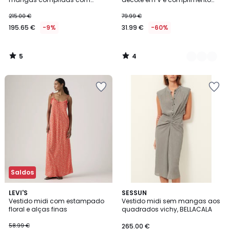
atilhos, VAYRA
midi
215.00 €
79.99 €
195.65 €
-9%
31.99 €
-60%
5
4
/
/
5
5
Saldos
5
LEVI'S
SESSUN
/
Vestido midi com estampado
Vestido midi sem mangas aos
5
floral e alças finas
quadrados vichy, BELLACALA
58.99 €
265.00 €