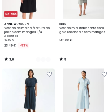
Saldos
3,8
5
2
ANNE WEYBURN
IKKS
/ 5
/
Vestido de malha à altura do
Vestido midi iridescente com
Cores
5
joelho com mangas 3/4
gola redonda e sem mangas
A partir de
49.99 €
145.00 €
23.49 €
-53%
3,8
5
/
/
5
5