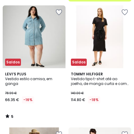
5
Saldos
Saldos
5
LEVI’S PLUS
TOMMY HILFIGER
/
Vestido estilo camisa, em
Vestido tipo t-shirt até ao
5
ganga
joelho, de manga curta e com
atilhos
78.99 €
140.00 €
66.35 €
-16%
114.80 €
-18%
5
/
5