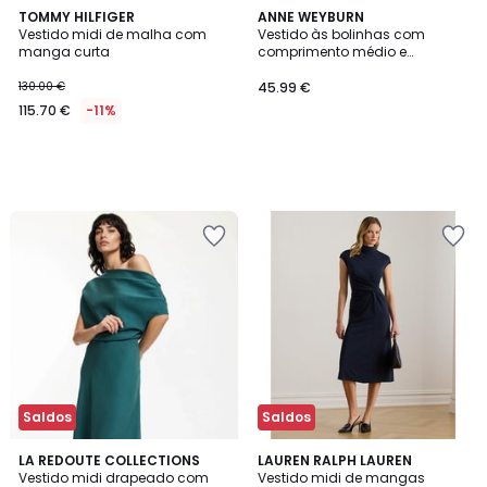
TOMMY HILFIGER
ANNE WEYBURN
Vestido midi de malha com
Vestido às bolinhas com
manga curta
comprimento médio e
mangas compridas em
viscose stretch
130.00 €
45.99 €
115.70 €
-11%
Saldos
Saldos
3,7
5
LA REDOUTE COLLECTIONS
LAUREN RALPH LAUREN
/ 5
/
Vestido midi drapeado com
Vestido midi de mangas