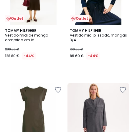
Outlet
Outlet
TOMMY HILFIGER
TOMMY HILFIGER
Vestido midi de manga
Vestido midi plissado, mangas
comprida em lã
3/4
230.00 €
160.00 €
128.80 €
-44%
89.60 €
-44%