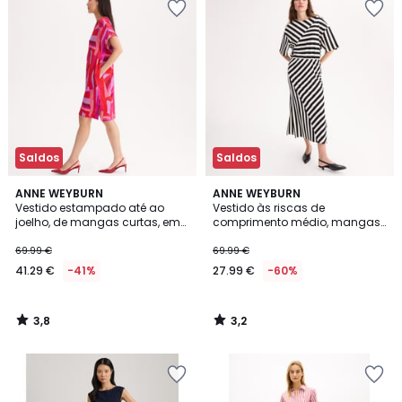
Saldos
Saldos
3,8
3,2
ANNE WEYBURN
ANNE WEYBURN
/ 5
/ 5
Vestido estampado até ao
Vestido às riscas de
joelho, de mangas curtas, em
comprimento médio, mangas
viscose
curtas
69.99 €
69.99 €
41.29 €
-41%
27.99 €
-60%
3,8
3,2
/
/
5
5