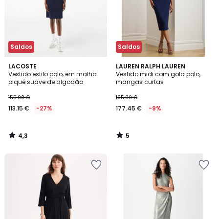
Saldos
Saldos
4,3
5
LACOSTE
LAUREN RALPH LAUREN
/ 5
/
Vestido estilo polo, em malha
Vestido midi com gola polo,
5
piqué suave de algodão
mangas curtas
155.00 €
195.00 €
113.15 €
-27%
177.45 €
-9%
4,3
5
/
/
5
5