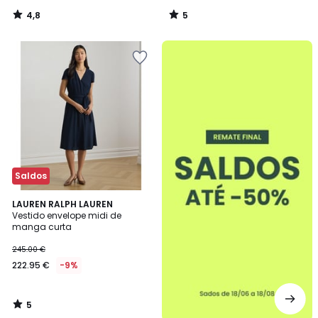
4,8
5
/
/
5
5
até
-50%
Saldos
5
LAUREN RALPH LAUREN
/
Vestido envelope midi de
5
manga curta
245.00 €
222.95 €
-9%
5
/