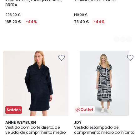
Cores
BRERA
295.00 €
140.00 €
165.20 €
-44%
78.40 €
-44%
Outlet
Saldos
1
4,5
ANNE WEYBURN
JDY
/
/ 5
Vestido com corte direito, de
Vestido estampado de
5
veludo, de comprimento médio
comprimento médio com cinto