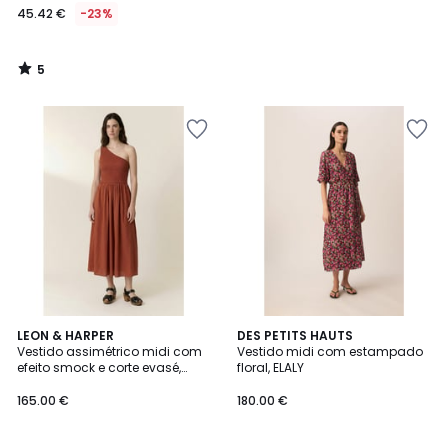
45.42 €
-23%
5
/
5
LEON & HARPER
DES PETITS HAUTS
Vestido assimétrico midi com
Vestido midi com estampado
efeito smock e corte evasé,
floral, ELALY
RAHUL
165.00 €
180.00 €