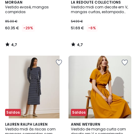
4,7
4,7
MORGAN
LA REDOUTE COLLECTIONS
/ 5
/ 5
Vestido evasé, mangas
Vestido midi com decote em V,
compridas
mangas curtas, estampado
floral
85.00 €
54.99 €
60.35 €
-29%
51.69 €
-6%
4,7
4,7
/
/
5
5
Saldos
Saldos
5
4
LAUREN RALPH LAUREN
2
ANNE WEYBURN
/
/
Vestido midi às riscas com
Vestido de manga curta com
Cores
5
5
mangas compridas com
decote em V e comprimento