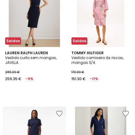
Saldos
Saldos
LAUREN RALPH LAUREN
TOMMY HILFIGER
Vestido curto sem mangas,
Vestido camiseiro às riscas,
JAVILLA
mangas 3/4
285.00 €
170.00 €
259.35 €
-9%
151.30 €
-11%