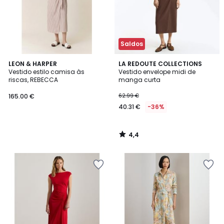
Saldos
4,4
LEON & HARPER
LA REDOUTE COLLECTIONS
/ 5
Vestido estilo camisa às
Vestido envelope midi de
riscas, REBECCA
manga curta
165.00 €
62.99 €
40.31 €
-36%
4,4
/
5