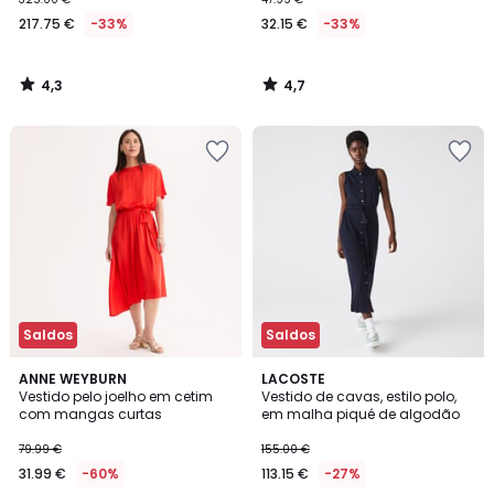
217.75 €
-33%
32.15 €
-33%
4,3
4,7
/
/
5
5
Saldos
Saldos
5
ANNE WEYBURN
LACOSTE
/
Vestido pelo joelho em cetim
Vestido de cavas, estilo polo,
5
com mangas curtas
em malha piqué de algodão
79.99 €
155.00 €
31.99 €
-60%
113.15 €
-27%