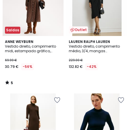
Outlet
Saldos
5
ANNE WEYBURN
LAUREN RALPH LAUREN
/
Vestido direito, comprimento
Vestido direito, comprimento
5
midi, estampado gráfico,
médio, 3/4, mangas
mangas compridas
compridas
69.99 €
229.00 €
30.79 €
-56%
132.82 €
-42%
5
/
5