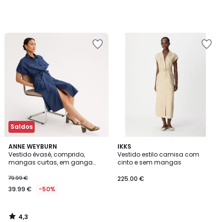
Saldos
4,3
ANNE WEYBURN
IKKS
/ 5
Vestido évasé, comprido,
Vestido estilo camisa com
mangas curtas, em ganga
cinto e sem mangas
clara
79.99 €
225.00 €
39.99 €
-50%
4,3
/