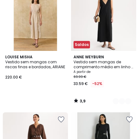
Saldos
3,9
LOUISE MISHA
2
ANNE WEYBURN
/ 5
Vestido sem mangas com
Vestido sem mangas de
Cores
riscas finas e bordados, ARIANE
comprimento médio em linho e
viscose
A partir de
220.00 €
69.99 €
33.59 €
-52%
3,9
/
5