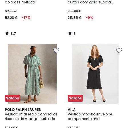
5
gola assimétrica
curtas com gola subida,
BERTUNO
62.99 €
235.00 €
52.28 €
-17%
213.85 €
-9%
3,7
5
/
/
5
5
Saldos
Saldos
4,3
4,7
POLO RALPH LAUREN
VILA
/ 5
/ 5
Vestido midi estilo camisa, às
Vestido modelo envelope,
riscas e de manga curta, de
comprimento midi
linho e algodão,
325.00 €
47.99 €