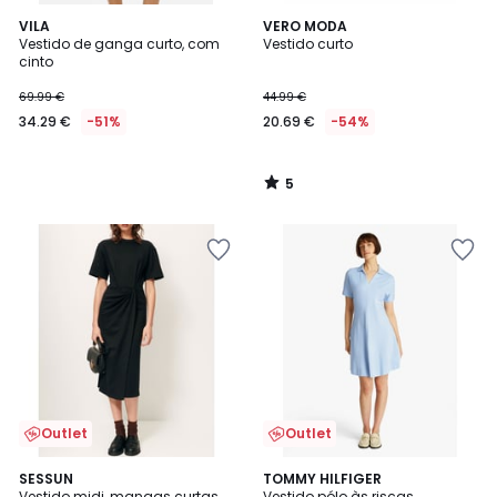
5
VILA
VERO MODA
/
Vestido de ganga curto, com
Vestido curto
5
cinto
69.99 €
44.99 €
34.29 €
-51%
20.69 €
-54%
5
/
5
Outlet
Outlet
SESSUN
2
TOMMY HILFIGER
Vestido midi, mangas curtas,
Vestido pólo às riscas