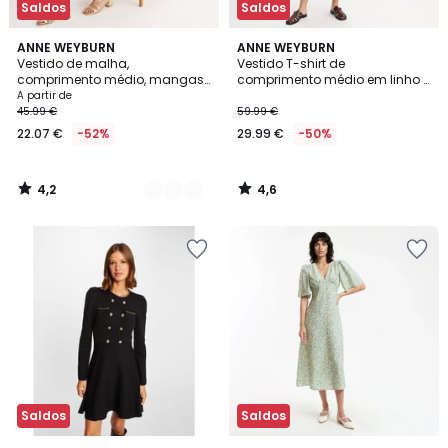
Saldos
Saldos
4,2
4,6
2
ANNE WEYBURN
ANNE WEYBURN
/ 5
/ 5
Vestido de malha,
Vestido T-shirt de
Cores
comprimento médio, mangas
comprimento médio em linho e
curtas
algodão
A partir de
45.99 €
59.99 €
22.07 €
-52%
29.99 €
-50%
4,2
4,6
/
/
5
5
Saldos
Saldos