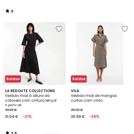
5
/
5
Saldos
Saldos
3,9
2
LA REDOUTE COLLECTIONS
VILA
/ 5
Vestido midi à altura do
Vestido midi de mangas
Cores
cotovelo com cintura lençol
curtas com cinto
A partir de
44.99 €
49.99 €
31.04 €
-31%
30.99 €
-38%
3,9