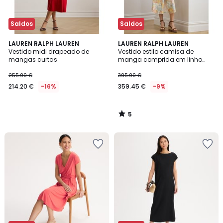
Saldos
Saldos
5
LAUREN RALPH LAUREN
LAUREN RALPH LAUREN
/
Vestido midi drapeado de
Vestido estilo camisa de
5
mangas curtas
manga comprida em linho
com estampado floral
255.00 €
395.00 €
214.20 €
-16%
359.45 €
-9%
5
/
5