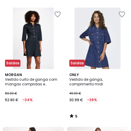
5
Saldos
Saldos
5
MORGAN
ONLY
/
Vestido curto de ganga com
Vestido de ganga,
5
mangas compridas e
comprimento midi
colarinho
80.00 €
49.99 €
52.80 €
-34%
30.99 €
-38%
5
/
5