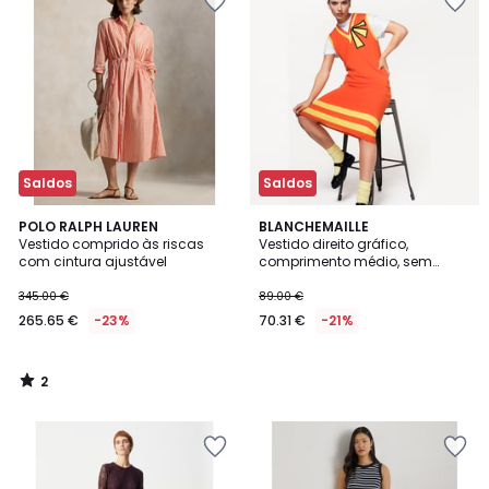
Saldos
Saldos
2
POLO RALPH LAUREN
BLANCHEMAILLE
/
Vestido comprido às riscas
Vestido direito gráfico,
5
com cintura ajustável
comprimento médio, sem
mangas, em lã merino, decote
em V
345.00 €
89.00 €
265.65 €
-23%
70.31 €
-21%
2
/
5