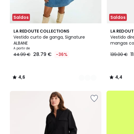
Saldos
Saldos
2
4,6
4,4
LA REDOUTE COLLECTIONS
LA REDOUT
Cores
/ 5
/ 5
Vestido curto de ganga, Signature
Vestido dir
ALBANE
mangas co
Preço
A partir de
28.79 €
1
44.99 €
-36%
139.00 €
a
partir
de
28.79
4,6
4,4
€
/
/
em
5
5
vez
até
de
-50%
44.99
€
36%
de
desconto
aplicado.