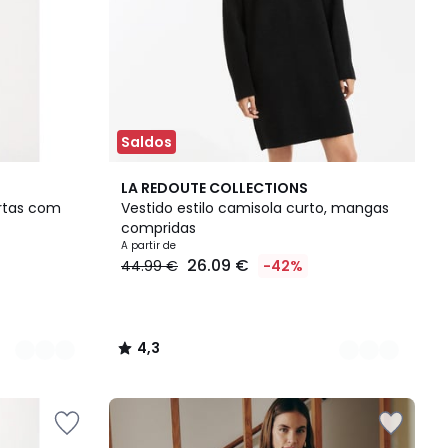
Saldos
2
4,3
LA REDOUTE COLLECTIONS
Cores
/ 5
rtas com
Vestido estilo camisola curto, mangas
compridas
A partir de
26.09 €
44.99 €
-42%
4,3
/
5