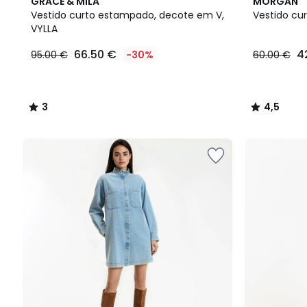
3
4,5
GRACE & MILA
MORGAN
/
/ 5
Vestido curto estampado, decote em V,
Vestido cu
5
VYLLA
66.50 €
4
95.00 €
-30%
60.00 €
3
4,5
/
/
5
5