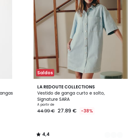
Saldos
3
4,4
LA REDOUTE COLLECTIONS
Cores
/ 5
mangas
Vestido de ganga curto e solto,
Signature SARA
A partir de
27.89 €
44.99 €
-38%
4,4
/