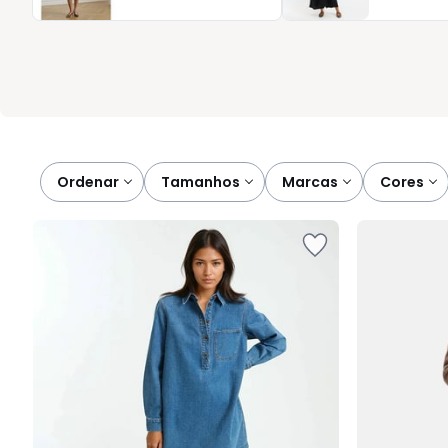
corte bem definido, uma saia equilibrada, um toque agradável ao
conforto, elegância e praticidade, com a simplicidade que o se
Ordenar
tamanhos
marcas
cores