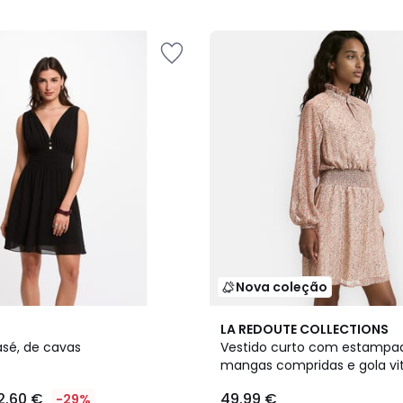
Nova coleção
LA REDOUTE COLLECTIONS
asé, de cavas
Vestido curto com estampado
mangas compridas e gola vi
2.60 €
49.99 €
-29%