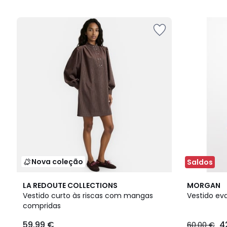
Nova coleção
Saldos
LA REDOUTE COLLECTIONS
MORGAN
Vestido curto às riscas com mangas
Vestido ev
compridas
59.99 €
4
60.00 €