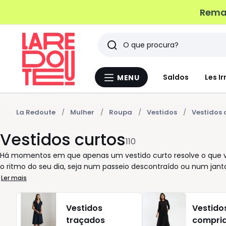
Remat
Pesquisar
Últimos
Saldos
Les Ir
MENU
Menu
artigos
La
Redoute
vistos
La Redoute
Mulher
Roupa
Vestidos
Vestidos 
Vestidos curtos
110
Há momentos em que apenas um vestido curto resolve o que ves
o ritmo do seu dia, seja num passeio descontraído ou num jan
caráter descontraído com sandálias rasas, mais elegante com un
Ler mais
uma malha confortável, cada modelo é pensado para valorizar 
com decote em V, alças finas ou manga comprida, em cores lis
Vestidos
Vestido
que melhor se adapta ao seu gosto e ocasião. O vestido preto
traçados
compri
azul profundo ou branco luminoso, em diferentes tamanhos, 