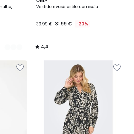
4,4
ONLY
/ 5
malha,
Vestido evasé estilo camisola
31.99 €
39.99 €
-20%
4,4
/
5