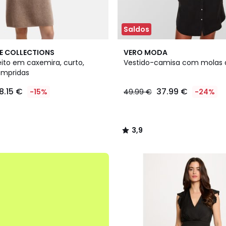
Saldos
3,9
E COLLECTIONS
VERO MODA
/ 5
eito em caxemira, curto,
Vestido-camisa com molas 
mpridas
18.15 €
37.99 €
-15%
49.99 €
-24%
3,9
/
5