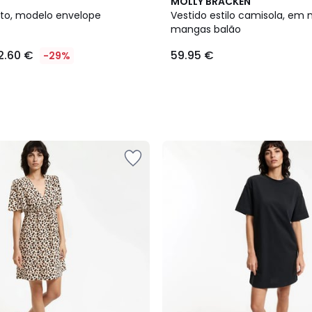
2
MOLLY BRACKEN
Cores
rto, modelo envelope
Vestido estilo camisola, em 
mangas balão
2.60 €
59.95 €
-29%