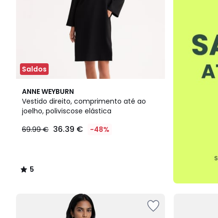
Saldos
5
ANNE WEYBURN
/
Vestido direito, comprimento até ao
5
joelho, poliviscose elástica
36.39 €
69.99 €
-48%
5
/
5