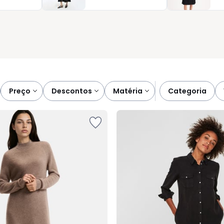
 vestir. Tudo para que encontre o equilíbrio perfeito entre
u dia pede.
preço
descontos
matéria
categoria