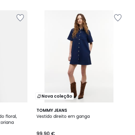
5
Nova coleção
TOMMY JEANS
 floral,
Vestido direito em ganga
toriana
99.90 €