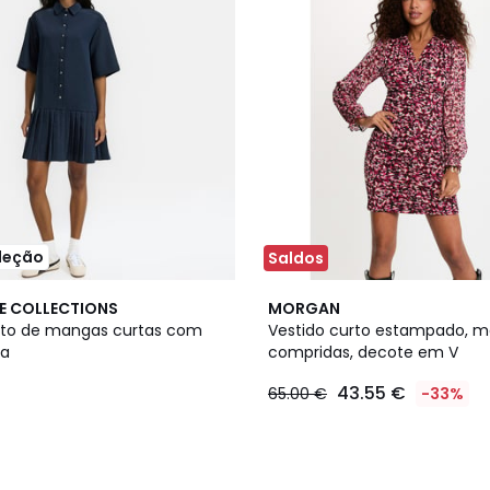
leção
Saldos
E COLLECTIONS
MORGAN
rto de mangas curtas com
Vestido curto estampado, 
da
compridas, decote em V
43.55 €
65.00 €
-33%