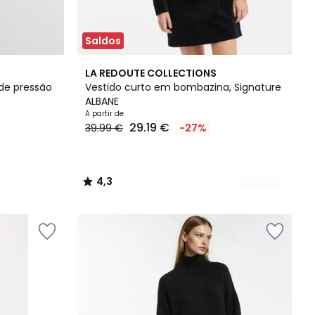
Saldos
2
4,3
LA REDOUTE COLLECTIONS
Cores
/ 5
de pressão
Vestido curto em bombazina, Signature
ALBANE
A partir de
29.19 €
39.99 €
-27%
4,3
/
5