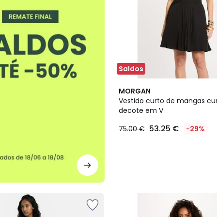
Saldos
2
MORGAN
Cores
Vestido curto de mangas cu
decote em V
53.25 €
75.00 €
-29%