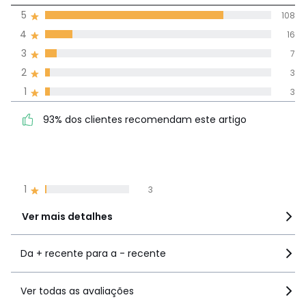
5
108
(137)
média de
4
16
avaliações em
3
7
todos os idiomas
2
3
1
3
Avaliações 100% autênticas,
93% dos clientes
5
108
93% dos clientes recomendam este artigo
recomendam este artigo
4
16
3
7
2
3
1
3
Ver mais detalhes
Da + recente para a - recente
Ver todas as avaliações