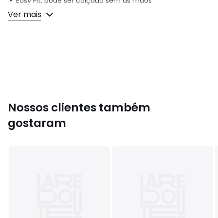
• Easy Fit: pode ser calçado sem as mãos
Ver mais
Composição e cuidados
• Exterior: 50% outras matérias, 50% tecido
• Forro: 100% tecido
• Palmilha: 100% tecido
• Rasto: 100% cauchu
Cores
Cinzento escuro, Preto/Branco
Tamanhos
40, 41 1/3, 42, 43 1/3, 44, 45 1/3, 46, 47 1/3
Nossos clientes também
gostaram