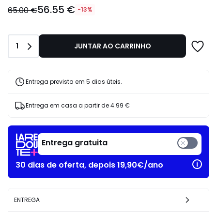
56.55
56.55 €
€
65.00 €
-13%
em
vez
de
Quantidade
1
JUNTAR AO CARRINHO
65.00
€
13%
de
Entrega prevista em 5 dias úteis.
desconto
aplicado.
Entrega em casa a partir de
4.99 €
Entrega gratuita
30 dias de oferta, depois 19,90€/ano
ENTREGA