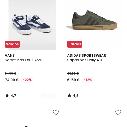
Saldos
Saldos
4,7
4,8
2
VANS
ADIDAS SPORTSWEAR
/ 5
/ 5
Sapatilhas Knu Skool
Sapatilhas Daily 4.0
Cores
94.99 €
69.99 €
74.09 €
-22%
61.59 €
-12%
4,7
4,8
/
/
5
5