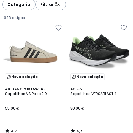
Categoria
Filtrar
688 artigos
Nova coleção
Nova coleção
4,7
4,7
ADIDAS SPORTSWEAR
ASICS
/ 5
/ 5
Sapatilhas VS Pace 2.0
Sapatilhas VERSABLAST 4
55.00
55.00 €
80.00 €
€.
4,7
4,7