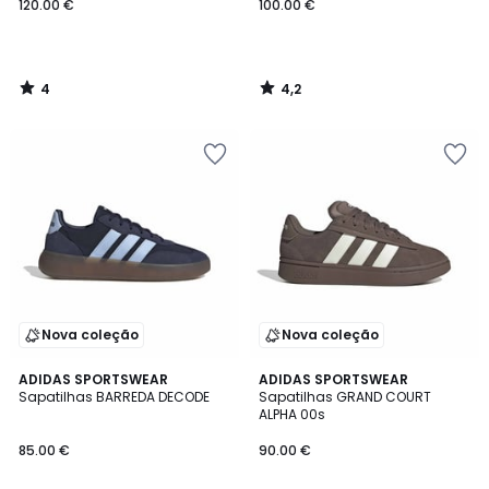
120.00 €
100.00 €
4
4,2
/
/
5
5
Nova coleção
Nova coleção
4,8
4,9
ADIDAS SPORTSWEAR
ADIDAS SPORTSWEAR
/ 5
/ 5
Sapatilhas BARREDA DECODE
Sapatilhas GRAND COURT
ALPHA 00s
85.00 €
90.00 €