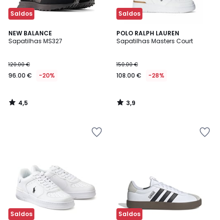
Saldos
Saldos
4,5
3,9
NEW BALANCE
POLO RALPH LAUREN
/ 5
/ 5
Sapatilhas MS327
Sapatilhas Masters Court
120.00 €
150.00 €
96.00 €
-20%
108.00 €
-28%
4,5
3,9
/
/
5
5
Saldos
Saldos