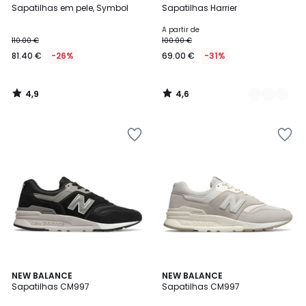
/ 5
/ 5
Sapatilhas em pele, Symbol
Sapatilhas Harrier
Cores
A partir de
110.00 €
100.00 €
81.40 €
-26%
69.00 €
-31%
4,9
4,6
/
/
5
5
4,3
4,3
NEW BALANCE
NEW BALANCE
/ 5
/ 5
Sapatilhas CM997
Sapatilhas CM997