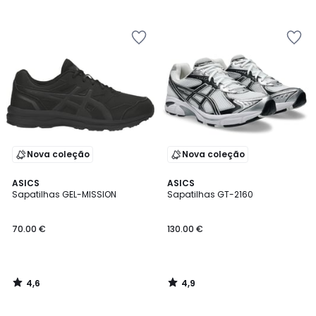
/
/
5
5
Nova coleção
Nova coleção
4,6
4,9
ASICS
ASICS
/ 5
/ 5
Sapatilhas GEL-MISSION
Sapatilhas GT-2160
70.00 €
130.00 €
4,6
4,9
/
/
5
5