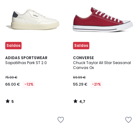
Saldos
Saldos
5
4,7
ADIDAS SPORTSWEAR
CONVERSE
/
/ 5
Sapatilhas Park ST 2.0
Chuck Taylor All Star Seasonal
5
Canvas Ox
75.00 €
69.99 €
66.00 €
-12%
55.29 €
-21%
5
4,7
/
/
5
5