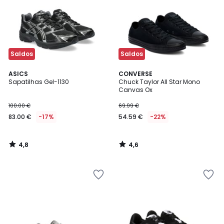
Saldos
Saldos
4,8
4,6
ASICS
CONVERSE
/ 5
/ 5
Sapatilhas Gel-1130
Chuck Taylor All Star Mono
Canvas Ox
100.00 €
69.99 €
83.00 €
-17%
54.59 €
-22%
4,8
4,6
/
/
5
5