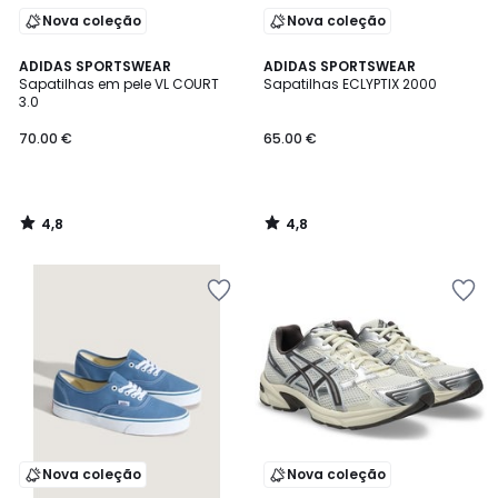
Nova coleção
Nova coleção
4,8
4,8
ADIDAS SPORTSWEAR
ADIDAS SPORTSWEAR
/ 5
/ 5
Sapatilhas em pele VL COURT
Sapatilhas ECLYPTIX 2000
3.0
70.00 €
65.00 €
4,8
4,8
/
/
5
5
Nova coleção
Nova coleção