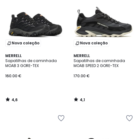
Nova coleção
Nova coleção
4,6
4,1
MERRELL
MERRELL
/ 5
/ 5
Sapatilhas de caminhada
Sapatilhas de caminhada
MOAB 3 GORE-TEX
MOAB SPEED 2 GORE-TEX
160.00 €
170.00 €
4,6
4,1
/
/
5
5