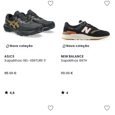
Nova coleção
Nova coleção
4,6
4
ASICS
NEW BALANCE
/ 5
/
Sapatilhas GEL-VENTURE 11
Sapatilhas 997H
5
95.00 €
110.00 €
4,6
4
/
/
5
5