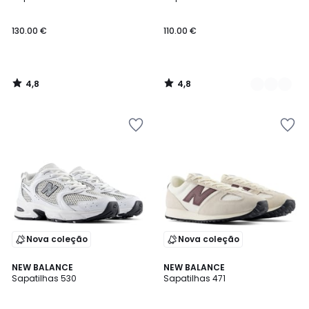
Cores
130.00 €
110.00 €
4,8
4,8
/
/
5
5
Nova coleção
Nova coleção
4
4,2
NEW BALANCE
NEW BALANCE
/
/ 5
Sapatilhas 530
Sapatilhas 471
5