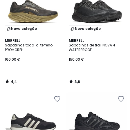
Nova coleção
Nova coleção
4,4
3,8
MERRELL
MERRELL
/ 5
/ 5
Sapatilhas todo-o-terreno
Sapatilhas de trail NOVA 4
PROMORPH
WATERPROOF
160.00 €
150.00 €
4,4
3,8
/
/
5
5