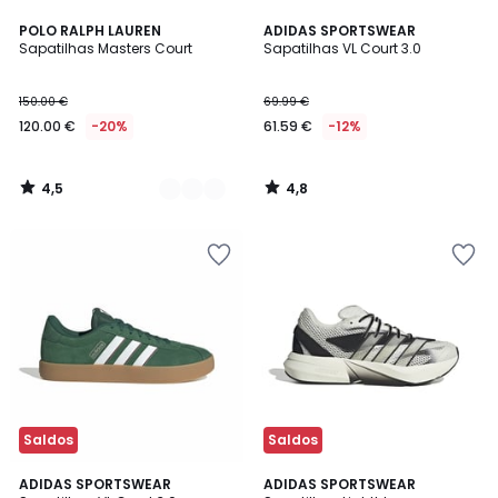
4,5
4,8
2
POLO RALPH LAUREN
ADIDAS SPORTSWEAR
/ 5
/ 5
Sapatilhas Masters Court
Sapatilhas VL Court 3.0
Cores
150.00 €
69.99 €
120.00 €
-20%
61.59 €
-12%
4,5
4,8
/
/
5
5
Saldos
Saldos
4,8
4,8
2
ADIDAS SPORTSWEAR
ADIDAS SPORTSWEAR