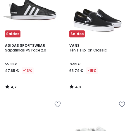
Saldos
Saldos
4,7
4,3
ADIDAS SPORTSWEAR
VANS
/ 5
/ 5
Sapatilhas VS Pace 2.0
Ténis slip-on Classic
55.00 €
74.99 €
47.85 €
-13%
63.74 €
-15%
4,7
4,3
/
/
5
5