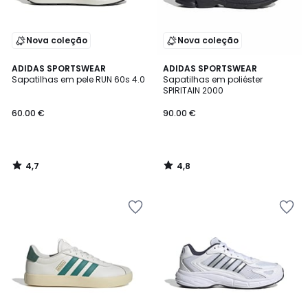
Nova coleção
Nova coleção
4,7
4,8
ADIDAS SPORTSWEAR
ADIDAS SPORTSWEAR
/ 5
/ 5
Sapatilhas em pele RUN 60s 4.0
Sapatilhas em poliéster
SPIRITAIN 2000
60.00 €
90.00 €
4,7
4,8
/
/
5
5