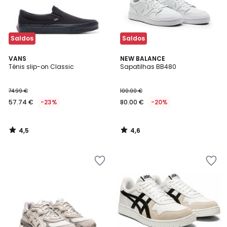
Saldos
Saldos
4,5
4,6
VANS
NEW BALANCE
/ 5
/ 5
Ténis slip-on Classic
Sapatilhas BB480
74.99 €
100.00 €
57.74 €
-23%
80.00 €
-20%
4,5
4,6
/
/
5
5