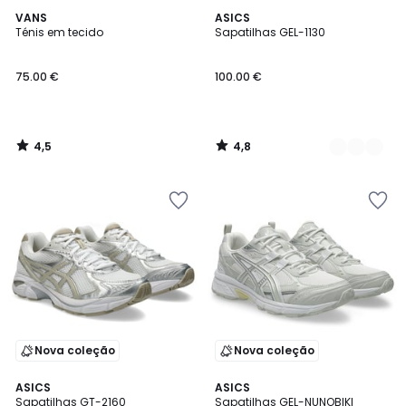
4,5
4,8
VANS
3
ASICS
/ 5
/ 5
Ténis em tecido
Sapatilhas GEL-1130
Cores
75.00 €
100.00 €
4,5
4,8
/
/
5
5
Nova coleção
Nova coleção
4,8
4,8
ASICS
3
ASICS
/ 5
/ 5
Sapatilhas GT-2160
Sapatilhas GEL-NUNOBIKI