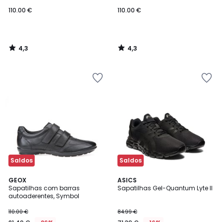
110.00 €
110.00 €
4,3
4,3
/
/
5
5
Saldos
Saldos
4,8
4,5
GEOX
ASICS
/ 5
/ 5
Sapatilhas com barras
Sapatilhas Gel-Quantum Lyte II
autoaderentes, Symbol
110.00 €
84.99 €