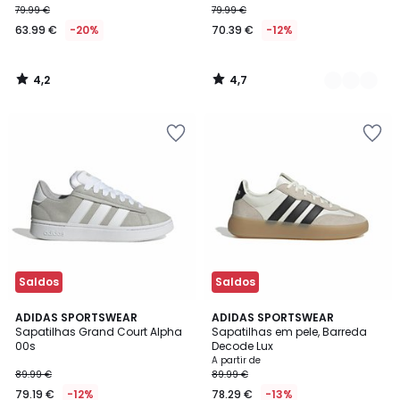
79.99 €
79.99 €
63.99 €
-20%
70.39 €
-12%
4,2
4,7
/
/
5
5
Saldos
Saldos
4,9
4,6
ADIDAS SPORTSWEAR
2
ADIDAS SPORTSWEAR
/ 5
/ 5
Sapatilhas Grand Court Alpha
Sapatilhas em pele, Barreda
Cores
00s
Decode Lux
A partir de
89.99 €
89.99 €
79.19 €
-12%
78.29 €
-13%