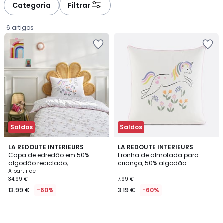
à
à
Categoria
Filtrar
gauche
droite
6 artigos
Saldos
Saldos
LA REDOUTE INTERIEURS
LA REDOUTE INTERIEURS
Capa de edredão em 50%
Fronha de almofada para
algodão reciclado,
criança, 50% algodão
Preço
estampado com unicórnios,
reciclado, estampado com
A partir de
TAMILA
unicórnio, TAMILA
34.99 €
7.99 €
a
13.99 €
-60%
3.19 €
-60%
partir
de
13.99
€