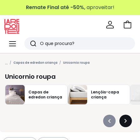
Remate Final até -50%,
aproveitar!
Ir
para
La
o
Redoute
Menu
Pesquisar
carri
Últimos
...
artigos
Capas de edredon criança
Unicornio roupa
vistos
Unicornio roupa
Capas de
Lençóis-capa
edredon criança
criança
Précédent
Suivan
-
-
défiler
défiler