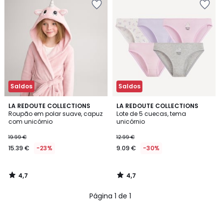
Saldos
Saldos
4,7
4,7
LA REDOUTE COLLECTIONS
LA REDOUTE COLLECTIONS
/ 5
/ 5
Roupão em polar suave, capuz
Lote de 5 cuecas, tema
com unicórnio
unicórnio
19.99 €
12.99 €
15.39 €
-23%
9.09 €
-30%
4,7
4,7
/
/
5
5
Página 1 de 1