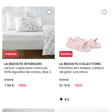
em
vez
de
34.99
€
60%
de
desconto
aplicado.
Saldos
Saldos
4,2
LA REDOUTE INTERIEURS
LA REDOUTE COLLECTIONS
/ 5
Lençol-capa para crianças,
Pantufas em sherpa, cabeça
50% algodão reciclado, aba 25
de gato-unicórnio
cm, estampado com
unicórnios, TAMILA
19.99 €
19.99 €
7.99 €
-60%
10.79 €
-46%
4,2
/
5