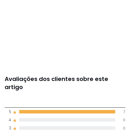
Avaliações dos clientes sobre este
artigo
5
5
7
(7)
média de
4
0
avaliações em
3
0