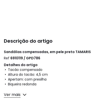
Descrição do artigo
Sandálias compensadas, em pele preto
TAMARIS
Ref
6910119 / GPD786
Detalhes do artigo
• Tacão compensado
• Altura do tacão: 4,5 cm
• Apertam: com presilha
• Biqueira redonda
Composição e cuidados
Ver mais
• Exterior: 100% pele
• Forro: 100% tecido