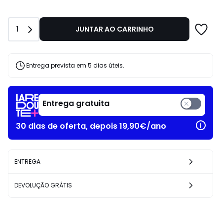
em
vez
de
Quantidade
1
JUNTAR AO CARRINHO
69.99
€
31%
de
Entrega prevista em 5 dias úteis.
desconto
aplicado.
Entrega gratuita
30 dias de oferta, depois 19,90€/ano
ENTREGA
DEVOLUÇÃO GRÁTIS