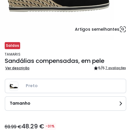
Artigos semelhantes
Saldos
TAMARIS
Sandálias compensadas, em pele
Ver descrição
5
/5
7 avaliações
Preto 
Tamanho
48.29
48.29 €
€
69.99 €
-31%