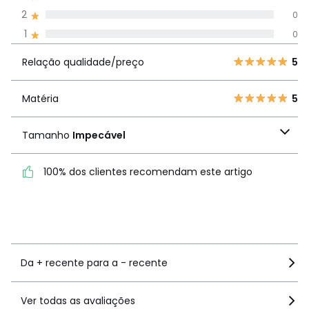
todos os idiomas
2
0
1
0
Avaliações 100% autênticas,
Relação
5
7
5
Relação qualidade/preço
5
qualidade/preço
4
0
3
0
Matéria
5
Matéria
5
2
0
1
Tamanho
Impecável
0
Tamanho
Impecável
100% dos clientes recomendam este artigo
100% dos clientes
recomendam este artigo
Ver mais detalhes
Da + recente para a - recente
Ver todas as avaliações