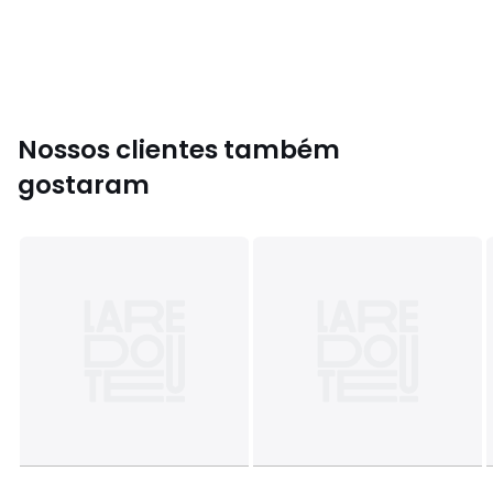
• Palmilha: 100% tecido
• Rasto: 100% outras matérias
Cores
Preto
Tamanhos
36, 37, 38, 39, 40, 41
Nossos clientes também
gostaram