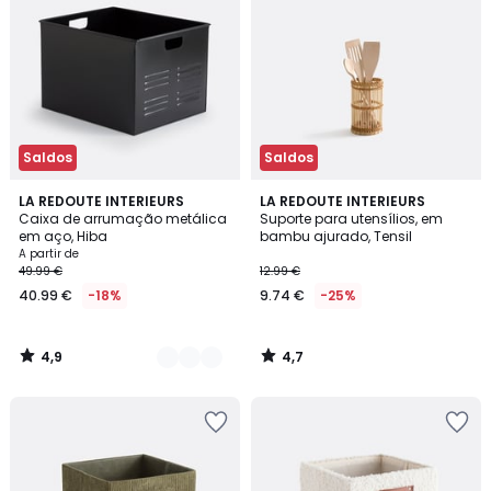
Saldos
Saldos
4,9
4,7
2
LA REDOUTE INTERIEURS
LA REDOUTE INTERIEURS
/ 5
/ 5
Caixa de arrumação metálica
Suporte para utensílios, em
Cores
em aço, Hiba
bambu ajurado, Tensil
A partir de
49.99 €
12.99 €
40.99 €
-18%
9.74 €
-25%
4,9
4,7
/
/
5
5