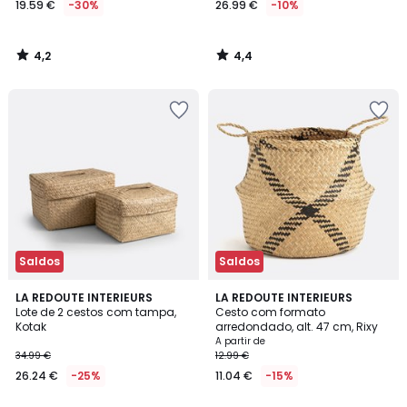
19.59 €
-30%
26.99 €
-10%
em
vez
de
4,2
4,4
27.99
/
/
5
5
€
30%
de
desconto
aplicado.
Saldos
Saldos
4,4
4,8
LA REDOUTE INTERIEURS
2
LA REDOUTE INTERIEURS
/ 5
/ 5
Lote de 2 cestos com tampa,
Cesto com formato
Cores
Kotak
arredondado, alt. 47 cm, Rixy
A partir de
34.99 €
12.99 €
26.24 €
-25%
11.04 €
-15%