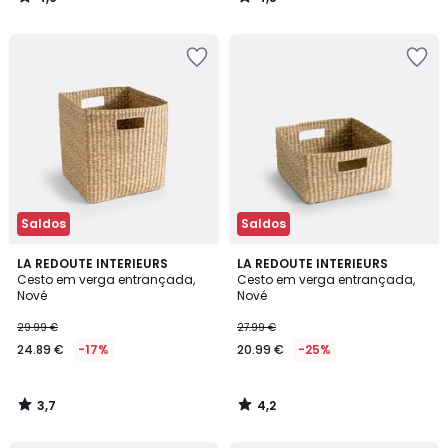
/
/
5
5
Saldos
Saldos
3,7
4,2
LA REDOUTE INTERIEURS
LA REDOUTE INTERIEURS
/ 5
/ 5
Cesto em verga entrançada,
Cesto em verga entrançada,
Nové
Nové
29.99 €
27.99 €
24.89 €
-17%
20.99 €
-25%
3,7
4,2
/
/
5
5