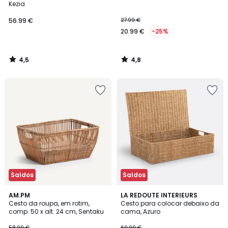
Kezia
56.99 €
27.99 €
20.99 €
-25%
4,5
4,8
/
/
5
5
Saldos
Saldos
4,6
4,6
AM.PM
LA REDOUTE INTERIEURS
/ 5
/ 5
Cesto da roupa, em rotim,
Cesto para colocar debaixo da
comp. 50 x alt. 24 cm, Sentaku
cama, Azuro
58.99 €
69.99 €