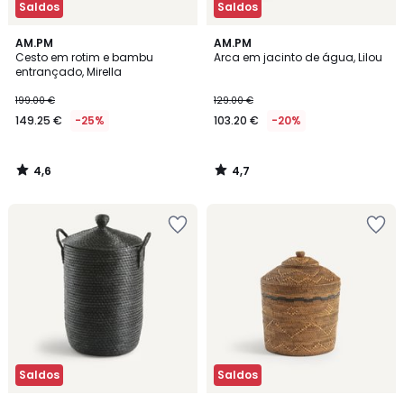
Saldos
Saldos
4,6
4,7
AM.PM
AM.PM
/ 5
/ 5
Cesto em rotim e bambu
Arca em jacinto de água, Lilou
entrançado, Mirella
199.00 €
129.00 €
149.25 €
-25%
103.20 €
-20%
4,6
4,7
/
/
5
5
Saldos
Saldos