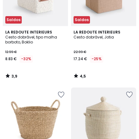
Saldos
Saldos
3,9
4,5
LA REDOUTE INTERIEURS
LA REDOUTE INTERIEURS
/ 5
/ 5
Cesto dobrável, tipo malha
Cesto dobrável, Jotia
borboto, Boklio
12.99 €
22.99 €
8.83 €
-32%
17.24 €
-25%
3,9
4,5
/
/
5
5