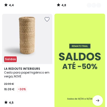
4,4
4,8
/
/
5
5
até
-50%
Saldos
4,5
LA REDOUTE INTERIEURS
/ 5
Cesto para papel higiénico em
verga, NOVE
22.99 €
16.09 €
-30%
4,5
/