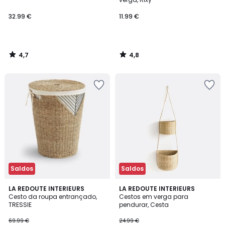
32.99 €
11.99 €
4,7
4,8
/
/
5
5
Saldos
Saldos
4,4
4,7
LA REDOUTE INTERIEURS
LA REDOUTE INTERIEURS
/ 5
/ 5
Cesto da roupa entrançado,
Cestos em verga para
TRESSIE
pendurar, Cesta
69.99 €
24.99 €