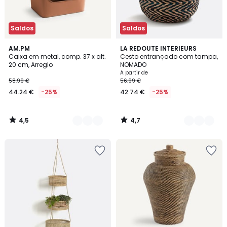
Saldos
Saldos
4,5
4,7
4
AM.PM
2
LA REDOUTE INTERIEURS
/ 5
/ 5
Caixa em metal, comp. 37 x alt.
Cesto entrançado com tampa,
Cores
Cores
20 cm, Arreglo
NOMADO
A partir de
58.99 €
56.99 €
44.24 €
-25%
42.74 €
-25%
4,5
4,7
/
/
5
5