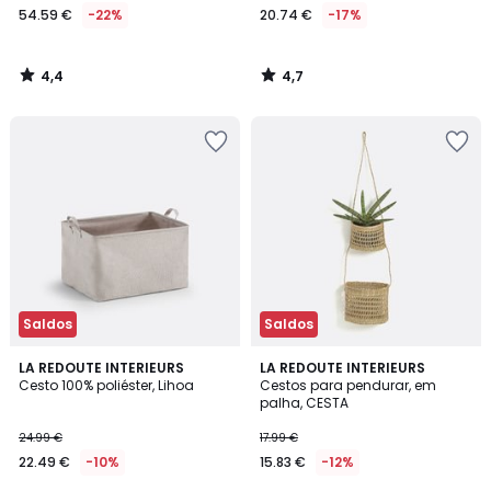
54.59 €
-22%
20.74 €
-17%
4,4
4,7
/
/
5
5
Saldos
Saldos
4,1
4,1
LA REDOUTE INTERIEURS
LA REDOUTE INTERIEURS
/ 5
/ 5
Cesto 100% poliéster, Lihoa
Cestos para pendurar, em
palha, CESTA
24.99 €
17.99 €
22.49 €
-10%
15.83 €
-12%