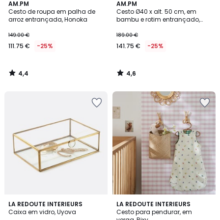
4,4
4,6
AM.PM
AM.PM
/ 5
/ 5
Cesto de roupa em palha de
Cesto Ø40 x alt. 50 cm, em
arroz entrançada, Honoka
bambu e rotim entrançado,
Brazil
149.00 €
189.00 €
111.75 €
-25%
141.75 €
-25%
4,4
4,6
/
/
5
5
4,7
4,8
LA REDOUTE INTERIEURS
LA REDOUTE INTERIEURS
/ 5
/ 5
Caixa em vidro, Uyova
Cesto para pendurar, em
verga, Rixy