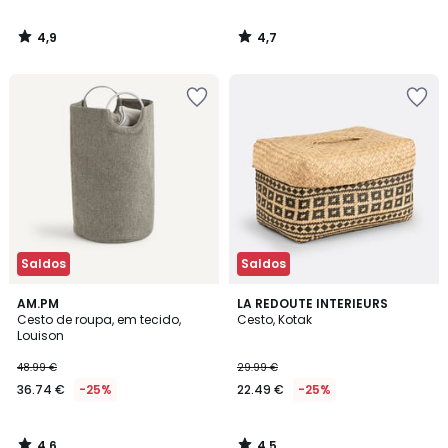
4,9
4,7
/
/
5
5
Saldos
Saldos
4,6
4,5
AM.PM
LA REDOUTE INTERIEURS
/ 5
/ 5
Cesto de roupa, em tecido,
Cesto, Kotak
Louison
48.99 €
29.99 €
36.74 €
-25%
22.49 €
-25%
4,6
4,5