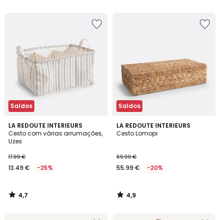
5
5
Saldos
Saldos
4,7
4,9
LA REDOUTE INTERIEURS
LA REDOUTE INTERIEURS
/ 5
/ 5
Cesto com várias arrumações,
Cesto Lomopi
Uzes
17.99 €
69.99 €
13.49 €
-25%
55.99 €
-20%
4,7
4,9
/
/
5
5