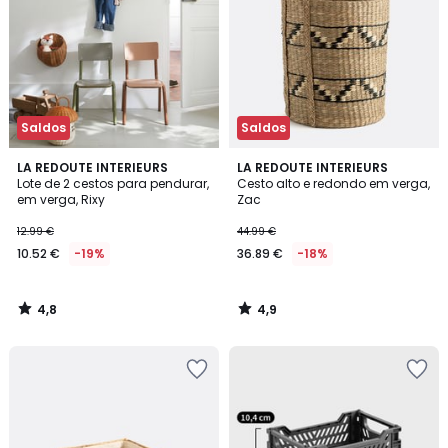
Saldos
Saldos
4,8
4,9
LA REDOUTE INTERIEURS
LA REDOUTE INTERIEURS
/ 5
/ 5
Lote de 2 cestos para pendurar,
Cesto alto e redondo em verga,
em verga, Rixy
Zac
12.99 €
44.99 €
10.52 €
-19%
36.89 €
-18%
4,8
4,9
/
/
5
5