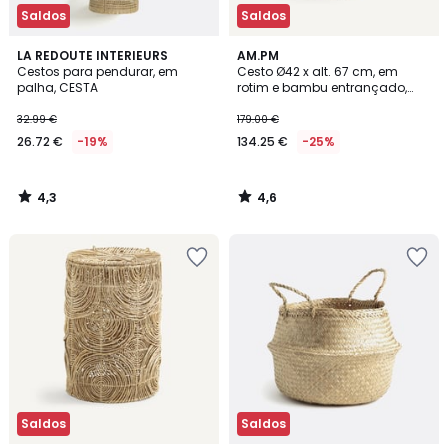
Saldos
Saldos
4,3
4,6
LA REDOUTE INTERIEURS
AM.PM
/ 5
/ 5
Cestos para pendurar, em
Cesto Ø42 x alt. 67 cm, em
palha, CESTA
rotim e bambu entrançado,
Brazil
32.99 €
179.00 €
26.72 €
-19%
134.25 €
-25%
4,3
4,6
/
/
5
5
Saldos
Saldos