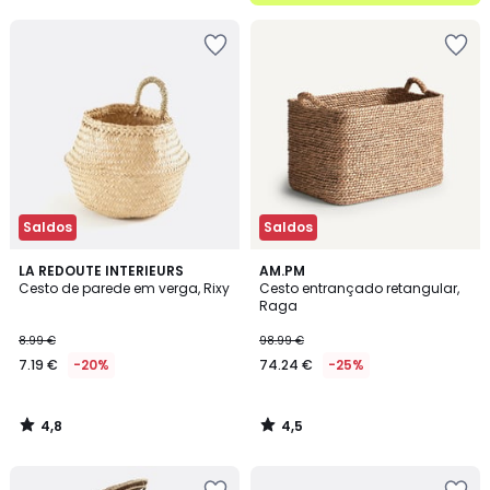
5
Saldos
Saldos
4,8
4,5
LA REDOUTE INTERIEURS
AM.PM
/ 5
/ 5
Cesto de parede em verga, Rixy
Cesto entrançado retangular,
Raga
8.99 €
98.99 €
7.19 €
-20%
74.24 €
-25%
4,8
4,5
/
/
5
5