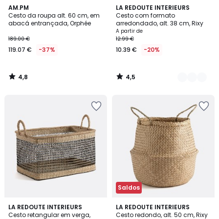
4,8
4,5
AM.PM
2
LA REDOUTE INTERIEURS
/ 5
/ 5
Cesto da roupa alt. 60 cm, em
Cesto com formato
Cores
abacá entrançada, Orphée
arredondado, alt. 38 cm, Rixy
A partir de
189.00 €
12.99 €
119.07 €
-37%
10.39 €
-20%
4,8
4,5
/
/
5
5
Saldos
4,5
4,8
LA REDOUTE INTERIEURS
LA REDOUTE INTERIEURS
/ 5
/ 5
Cesto retangular em verga,
Cesto redondo, alt. 50 cm, Rixy