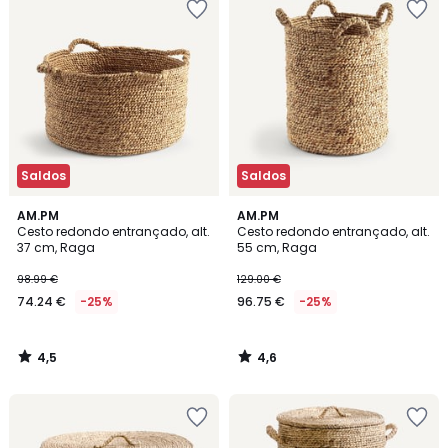
Saldos
Saldos
4,5
4,6
AM.PM
AM.PM
/ 5
/ 5
Cesto redondo entrançado, alt.
Cesto redondo entrançado, alt.
37 cm, Raga
55 cm, Raga
98.99 €
129.00 €
74.24 €
-25%
96.75 €
-25%
4,5
4,6
/
/
5
5