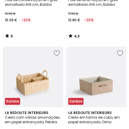
5
esmaltado A19 cm, Baldia
esmaltado A14 cm, Baldia
19.99 €
17.99 €
15.39 €
-23%
13.85 €
-23%
5
4,3
/
/
5
5
Saldos
Saldos
3,9
LA REDOUTE INTERIEURS
LA REDOUTE INTERIEURS
/ 5
Cesto com várias arrumações,
Cesto em forma de cubo, em
em papel entrançado, Petalia
papel entrançado, Osha