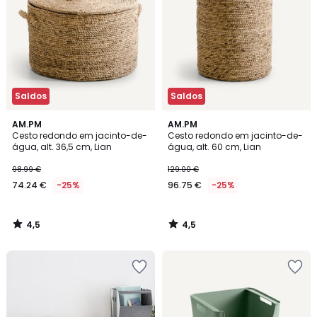
Saldos
Saldos
4,5
4,5
AM.PM
AM.PM
/ 5
/ 5
Cesto redondo em jacinto-de-
Cesto redondo em jacinto-de-
água, alt. 36,5 cm, Lian
água, alt. 60 cm, Lian
98.99 €
129.00 €
74.24 €
-25%
96.75 €
-25%
4,5
4,5
/
/
5
5