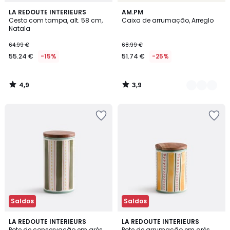
4,9
3,9
LA REDOUTE INTERIEURS
5
AM.PM
/ 5
/ 5
Cesto com tampa, alt. 58 cm,
Caixa de arrumação, Arreglo
Cores
Natala
64.99 €
68.99 €
55.24 €
-15%
51.74 €
-25%
4,9
3,9
/
/
5
5
Saldos
Saldos
5
4,3
LA REDOUTE INTERIEURS
LA REDOUTE INTERIEURS
/
/ 5
Pote de conservação em grés
Pote de arrumação em grés