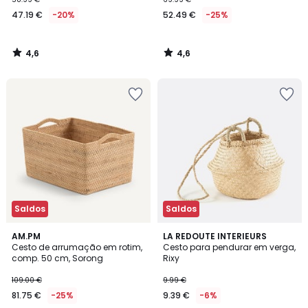
47.19 €
-20%
52.49 €
-25%
4,6
4,6
/
/
5
5
Saldos
Saldos
4,9
4,7
AM.PM
LA REDOUTE INTERIEURS
/ 5
/ 5
Cesto de arrumação em rotim,
Cesto para pendurar em verga,
comp. 50 cm, Sorong
Rixy
109.00 €
9.99 €
81.75 €
-25%
9.39 €
-6%