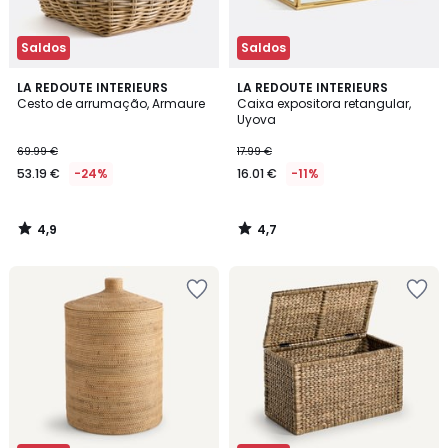
Saldos
Saldos
4,9
4,7
LA REDOUTE INTERIEURS
LA REDOUTE INTERIEURS
/ 5
/ 5
Cesto de arrumação, Armaure
Caixa expositora retangular,
Uyova
69.99 €
17.99 €
53.19 €
-24%
16.01 €
-11%
4,9
4,7
/
/
5
5