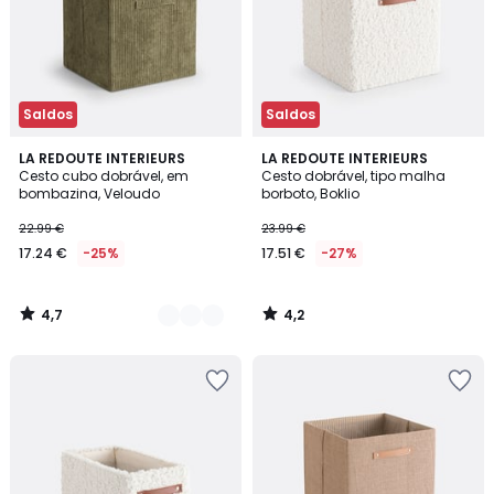
Saldos
Saldos
4,7
4,2
2
LA REDOUTE INTERIEURS
LA REDOUTE INTERIEURS
/ 5
/ 5
Cesto cubo dobrável, em
Cesto dobrável, tipo malha
Cores
bombazina, Veloudo
borboto, Boklio
22.99 €
23.99 €
17.24 €
-25%
17.51 €
-27%
4,7
4,2
/
/
5
5