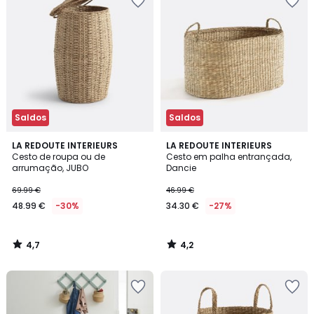
Saldos
Saldos
4,7
4,2
LA REDOUTE INTERIEURS
LA REDOUTE INTERIEURS
/ 5
/ 5
Cesto de roupa ou de
Cesto em palha entrançada,
arrumação, JUBO
Dancie
69.99 €
46.99 €
48.99 €
-30%
34.30 €
-27%
4,7
4,2
/
/
5
5