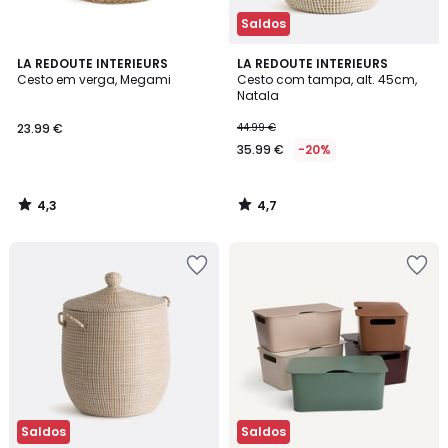
Saldos
4,3
4,7
LA REDOUTE INTERIEURS
LA REDOUTE INTERIEURS
/ 5
/ 5
Cesto em verga, Megami
Cesto com tampa, alt. 45cm,
Natala
23.99 €
44.99 €
35.99 €
-20%
4,3
4,7
/
/
5
5
Saldos
Saldos