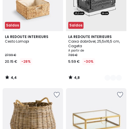
Saldos
Saldos
4,4
4,8
LA REDOUTE INTERIEURS
3
LA REDOUTE INTERIEURS
/ 5
/ 5
Cesto Lomopi
Caixa dobrável, 25,5x16,5 cm,
Cores
Cageta
A partir de
27.99 €
7.99 €
20.15 €
-28%
5.59 €
-30%
4,4
4,8
/
/
5
5