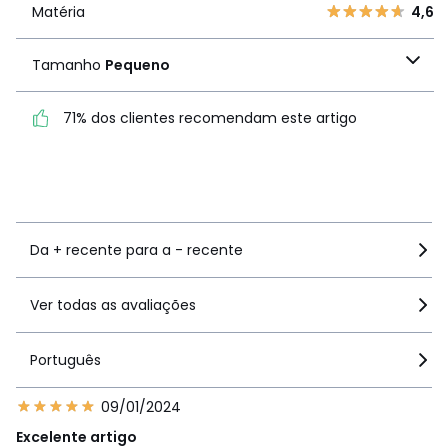
1
0
Matéria
4,6
Matéria
4,6
Tamanho
Pequeno
Tamanho
Pequeno
71% dos clientes recomendam este artigo
71% dos clientes
recomendam este artigo
Ver mais detalhes
Da + recente para a - recente
Ver todas as avaliações
Português
09/01/2024
Excelente artigo