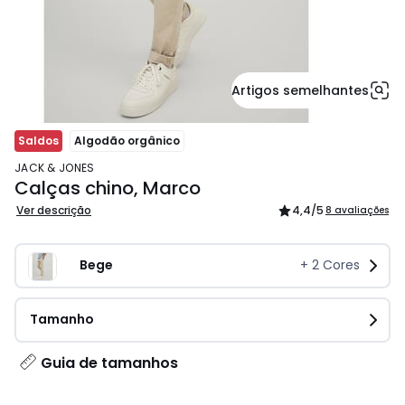
Artigos semelhantes
Saldos
Algodão orgânico
JACK & JONES
Calças chino, Marco
Ver descrição
4,4
/5
8 avaliações
Bege
+
2
Cores
Tamanho
Guia de tamanhos