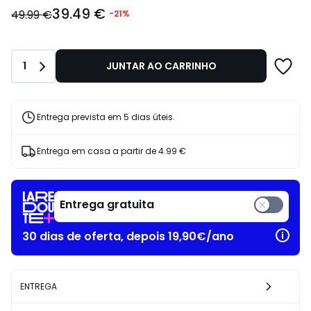
39.49
39.49 €
€
49.99 €
-21%
em
vez
de
Quantidade
1
JUNTAR AO CARRINHO
49.99
€
21%
de
Entrega prevista em 5 dias úteis.
desconto
aplicado.
Entrega em casa a partir de
4.99 €
Entrega gratuita
30 dias de oferta, depois 19,90€/ano
ENTREGA