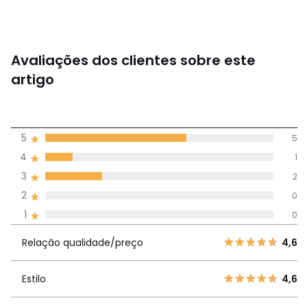
Avaliações dos clientes sobre este
artigo
4,4
5
5
(8)
média de
4
1
avaliações em
3
2
todos os idiomas
2
0
1
0
Avaliações 100% autênticas,
Relação
5
5
4,
Relação qualidade/preço
4,6
qualidade/preço
4
1
3
2
Estilo
4,6
Estilo
4,6
2
0