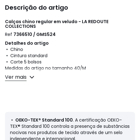
Descrição do artigo
Calças chino regular em veludo - LA REDOUTE
COLLECTIONS
Ref
7366510 / GMS524
Detalhes do artigo
• Chino
• Cintura standard
• Corte 5 bolsos
Medidas do artigo no tamanho 40/M
• Comprimento entrepernas: 81 cm
Ver mais
• Bases: 19 cm
Composição e cuidados
• 100% algodão
• Lavável a 30°, no programa de roupa delicada
• Passar a ferro com temperatura média/não usar lixívia
• Não secar na máquina
•
OEKO-TEX® Standard 100
. A certificação OEKO-
• Não limpar a seco
TEX® Standard 100 controla a presença de substâncias
nocivas nos produtos de tecido através de um selo
independente e internacional.