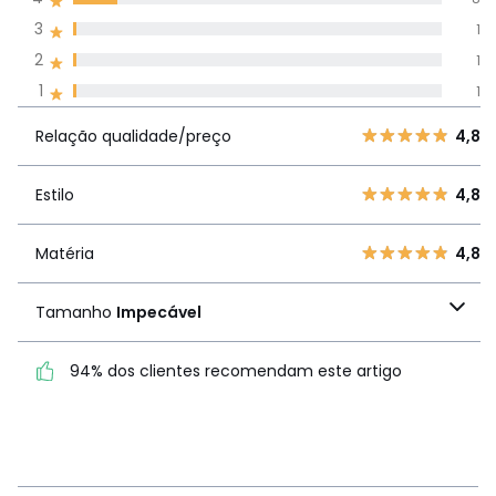
avaliações em
3
1
todos os idiomas
2
1
1
1
Avaliações 100% autênticas,
Relação
5
56
4,
Relação qualidade/preço
4,8
qualidade/preço
4
8
3
1
Estilo
4,8
Estilo
4,8
2
1
1
1
Matéria
4,8
Matéria
4,8
Tamanho
Impecável
Tamanho
Impecável
94% dos clientes recomendam este artigo
94% dos clientes
recomendam este artigo
Ver mais detalhes