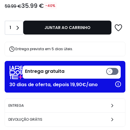
35.99
35.99 €
€
59.99 €
-40%
em
vez
de
Quantidade
1
JUNTAR AO CARRINHO
59.99
€
40%
de
Entrega prevista em 5 dias úteis.
desconto
aplicado.
Entrega gratuita
30 dias de oferta, depois 19,90€/ano
ENTREGA
DEVOLUÇÃO GRÁTIS