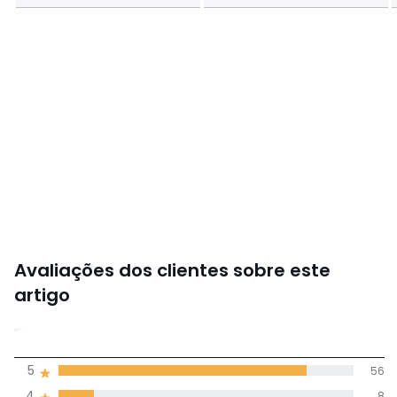
Avaliações dos clientes sobre este
artigo
4,7
5
56
(67)
média de
4
8