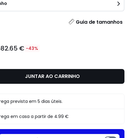
nho
idade
Guia de tamanhos
82.65 €
€
-43%
JUNTAR AO CARRINHO
rega prevista em 5 dias úteis.
rega em casa a partir de
4.99 €