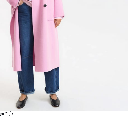
e="" />