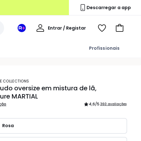
Descarregar a app
A
Entrar / Registar
Espaço
Voir
Ir
minha
La
ma
para
conta
Redoute
wishlist
o
Profissionais
+
carrinho
TE COLLECTIONS
udo oversize em mistura de lã,
ture MARTIAL
ição
4,6
/5
360 avaliações
Rosa