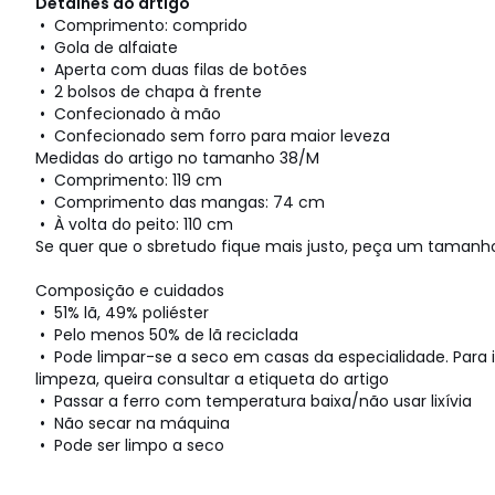
Detalhes do artigo
• Comprimento: comprido
• Gola de alfaiate
• Aperta com duas filas de botões
• 2 bolsos de chapa à frente
• Confecionado à mão
• Confecionado sem forro para maior leveza
Medidas do artigo no tamanho 38/M
• Comprimento: 119 cm
• Comprimento das mangas: 74 cm
• À volta do peito: 110 cm
Se quer que o sbretudo fique mais justo, peça um tamanh
Composição e cuidados
• 51% lã, 49% poliéster
• Pelo menos 50% de lã reciclada
• Pode limpar-se a seco em casas da especialidade. Para
limpeza, queira consultar a etiqueta do artigo
• Passar a ferro com temperatura baixa/não usar lixívia
• Não secar na máquina
• Pode ser limpo a seco