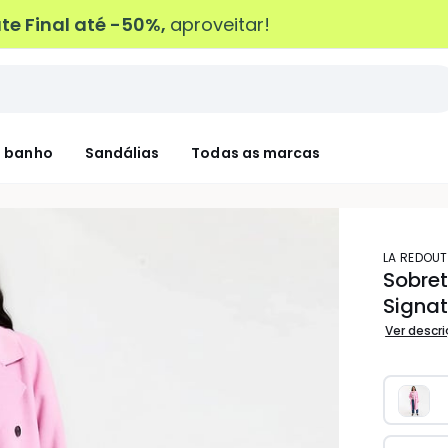
e Final até -50%,
aproveitar!
 banho
Sandálias
Todas as marcas
LA REDOU
Sobret
Signa
Ver descr