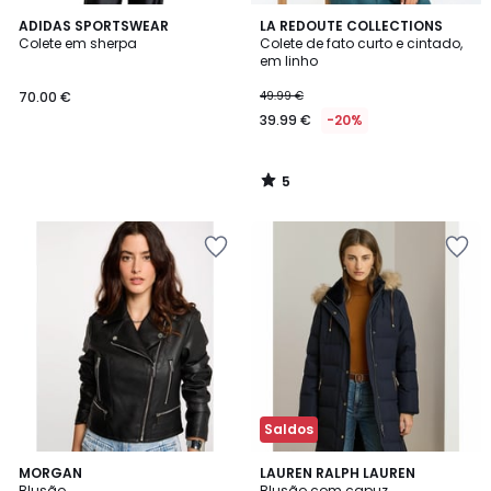
5
ADIDAS SPORTSWEAR
LA REDOUTE COLLECTIONS
/
Colete em sherpa
Colete de fato curto e cintado,
5
em linho
70.00 €
49.99 €
39.99 €
-20%
5
/
5
Saldos
4,8
4,5
MORGAN
LAUREN RALPH LAUREN
/ 5
/ 5
Blusão
Blusão com capuz