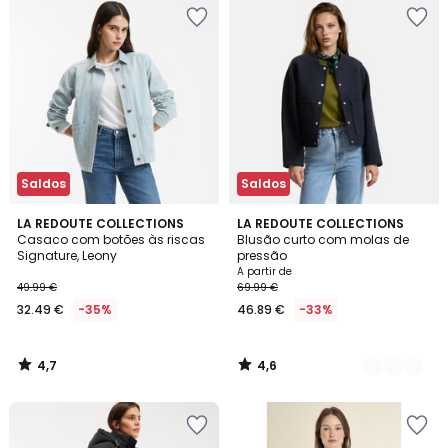
Saldos
Saldos
4,7
4,6
LA REDOUTE COLLECTIONS
2
LA REDOUTE COLLECTIONS
/ 5
/ 5
Casaco com botões às riscas
Blusão curto com molas de
Cores
Signature, Leony
pressão
A partir de
49.99 €
69.99 €
32.49 €
-35%
46.89 €
-33%
4,7
4,6
/
/
5
5