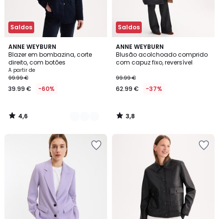
Saldos
Saldos
4,6
3,8
3
ANNE WEYBURN
ANNE WEYBURN
/ 5
/ 5
Blazer em bombazina, corte
Blusão acolchoado comprido
Cores
direito, com botões
com capuz fixo, reversível
A partir de
99.99 €
99.99 €
39.99 €
-60%
62.99 €
-37%
4,6
3,8
/
/
5
5