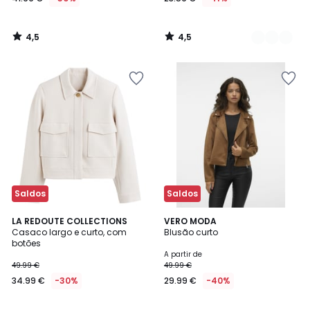
4,5
4,5
/
/
5
5
Saldos
Saldos
4,2
3,3
2
LA REDOUTE COLLECTIONS
2
VERO MODA
/ 5
/ 5
Casaco largo e curto, com
Blusão curto
Cores
Cores
botões
A partir de
49.99 €
49.99 €
34.99 €
-30%
29.99 €
-40%