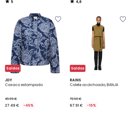
5
4,6
/
/
5
5
Saldos
Saldos
JDY
RAINS
Casaco estampado
Colete acolchoado, BANJA
49.99 €
79.90 €
27.49 €
-45%
67.91 €
-15%