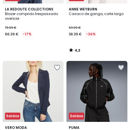
4,3
LA REDOUTE COLLECTIONS
ANNE WEYBURN
/ 5
Blazer comprido trespassado
Casaco de ganga, corte largo
oversize
79.99 €
59.99 €
66.39 €
-17%
38.39 €
-36%
4,3
/
5
Saldos
Saldos
4,3
2
VERO MODA
PUMA