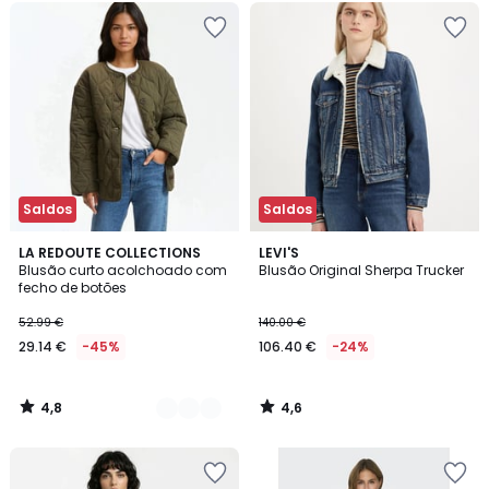
Saldos
Saldos
4,8
4,6
2
LA REDOUTE COLLECTIONS
LEVI'S
/ 5
/ 5
Blusão curto acolchoado com
Blusão Original Sherpa Trucker
Cores
fecho de botões
52.99 €
140.00 €
29.14 €
-45%
106.40 €
-24%
4,8
4,6
/
/
5
5