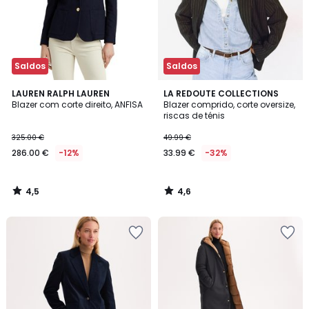
Saldos
Saldos
4,5
4,6
LAUREN RALPH LAUREN
LA REDOUTE COLLECTIONS
/ 5
/ 5
Blazer com corte direito, ANFISA
Blazer comprido, corte oversize,
riscas de ténis
325.00 €
49.99 €
286.00 €
-12%
33.99 €
-32%
4,5
4,6
/
/
5
5