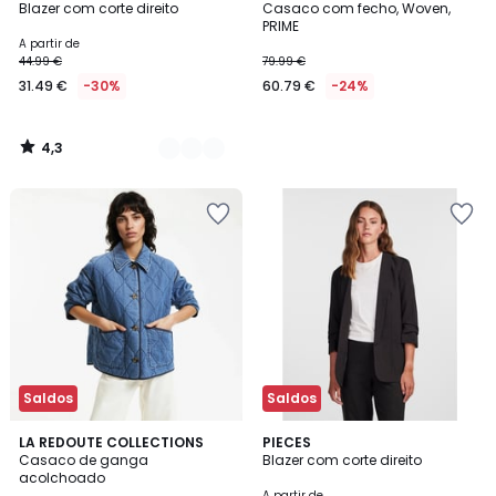
/ 5
Blazer com corte direito
Casaco com fecho, Woven,
Cores
PRIME
A partir de
44.99 €
79.99 €
31.49 €
-30%
60.79 €
-24%
4,3
/
5
Saldos
Saldos
5
4,3
LA REDOUTE COLLECTIONS
2
PIECES
/
/ 5
Casaco de ganga
Blazer com corte direito
Cores
5
acolchoado
A partir de