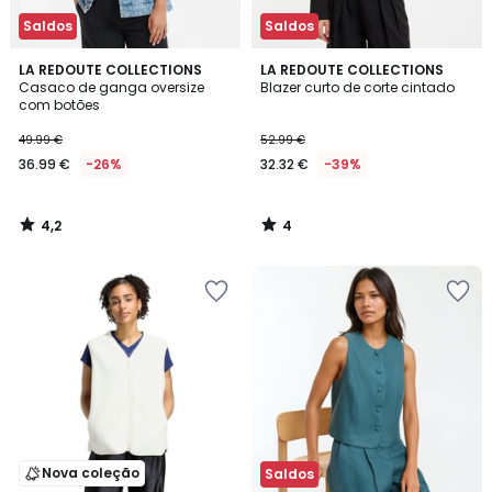
Saldos
Saldos
4,2
4
LA REDOUTE COLLECTIONS
LA REDOUTE COLLECTIONS
/ 5
/
Casaco de ganga oversize
Blazer curto de corte cintado
5
com botões
49.99 €
52.99 €
36.99 €
-26%
32.32 €
-39%
4,2
4
/
/
5
5
Nova coleção
Saldos