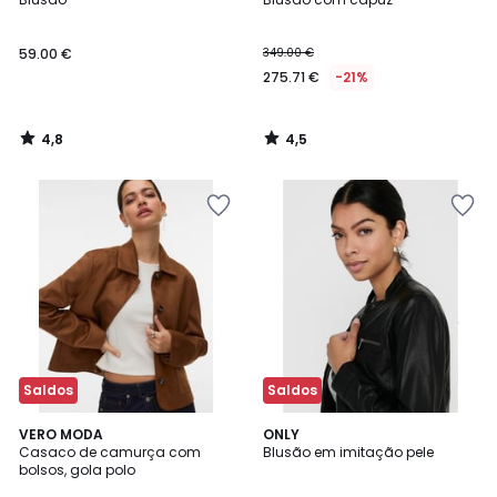
59.00 €
349.00 €
275.71 €
-21%
4,8
4,5
/
/
5
5
Saldos
Saldos
5
4,3
VERO MODA
ONLY
/
/ 5
Casaco de camurça com
Blusão em imitação pele
5
bolsos, gola polo