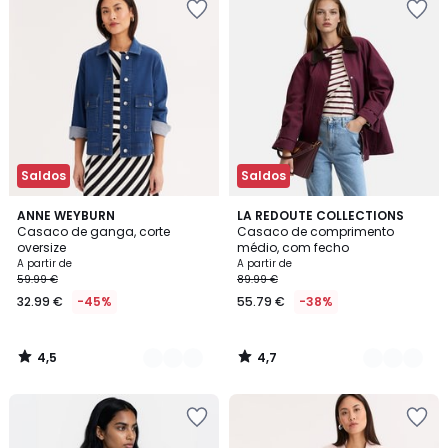
Saldos
Saldos
4,5
4,7
2
ANNE WEYBURN
2
LA REDOUTE COLLECTIONS
/ 5
/ 5
Casaco de ganga, corte
Casaco de comprimento
Cores
Cores
oversize
médio, com fecho
A partir de
A partir de
59.99 €
89.99 €
32.99 €
-45%
55.79 €
-38%
4,5
4,7
/
/
5
5