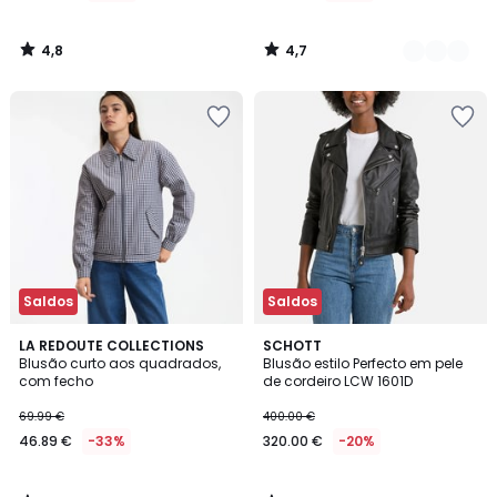
4,8
4,7
/
/
5
5
Saldos
Saldos
5
4,6
LA REDOUTE COLLECTIONS
SCHOTT
/
/ 5
Blusão curto aos quadrados,
Blusão estilo Perfecto em pele
5
com fecho
de cordeiro LCW 1601D
69.99 €
400.00 €
46.89 €
-33%
320.00 €
-20%