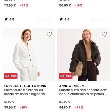
113.95 €
-47%
56.69 €
-19%
4,5
4,4
/
/
5
5
Saldos
Saldos
5
4,6
LA REDOUTE COLLECTIONS
2
ANNE WEYBURN
/
/ 5
Blazer curto e cintado, às
Blusão curto acolchoado, com
Cores
5
riscas em linho e algodão
capuz, enchimento de penas e
plumas, especial inverno
53.99 €
160.00 €
39.95 €
-26%
84.80 €
-47%