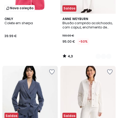
Nova coleção
Saldos
4,3
ONLY
2
ANNE WEYBURN
/ 5
Colete em sherpa
Blusão comprido acolchoado,
Cores
com capuz, enchimento de
penas e plumas, especial
inverno
39.99 €
190.00 €
95.00 €
-50%
4,3
/
5
Saldos
Saldos