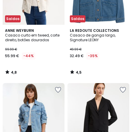
Saldos
Saldos
4,8
4,5
ANNE WEYBURN
LA REDOUTE COLLECTIONS
/ 5
/ 5
Casaco curto em tweed, corte
Casaco de ganga largo,
direito, botões dourados
Signature LEONY
99.99 €
49.99 €
55.99 €
-44%
32.49 €
-35%
4,8
4,5
/
/
5
5