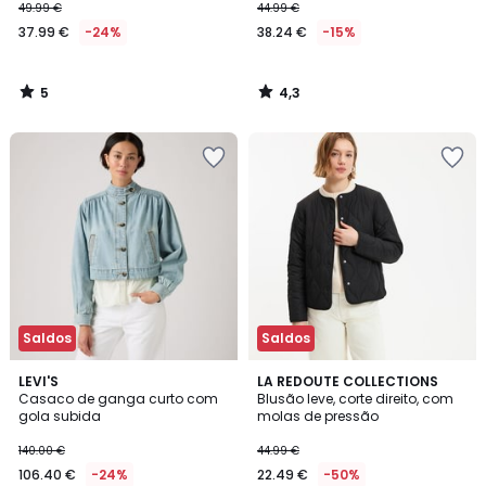
49.99 €
44.99 €
37.99 €
-24%
38.24 €
-15%
5
4,3
/
/
5
5
Saldos
Saldos
4,8
4,7
LEVI'S
2
LA REDOUTE COLLECTIONS
/ 5
/ 5
Casaco de ganga curto com
Blusão leve, corte direito, com
Cores
gola subida
molas de pressão
140.00 €
44.99 €
106.40 €
-24%
22.49 €
-50%