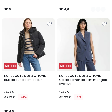
5
4,6
/
/
5
5
Saldos
Saldos
4,5
LA REDOUTE COLLECTIONS
LA REDOUTE COLLECTIONS
/ 5
Blusão curto com capuz
Colete comprido sem mangas
oversize
79.99 €
49.99 €
47.19 €
-41%
45.99 €
-8%
4,5