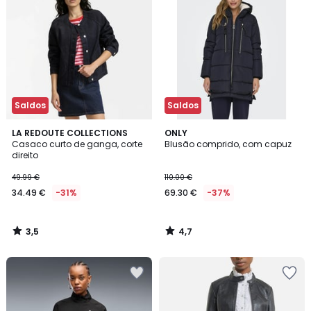
Saldos
Saldos
3,5
4,7
LA REDOUTE COLLECTIONS
ONLY
/ 5
/ 5
Casaco curto de ganga, corte
Blusão comprido, com capuz
direito
49.99 €
110.00 €
34.49 €
-31%
69.30 €
-37%
3,5
4,7
/
/
5
5