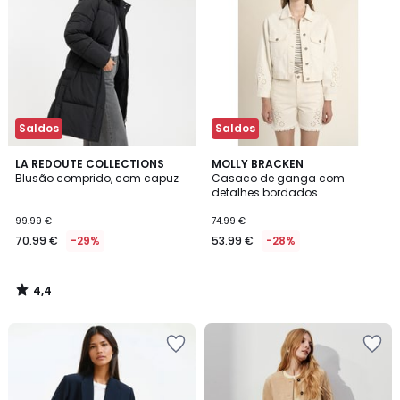
Saldos
Saldos
4,4
LA REDOUTE COLLECTIONS
MOLLY BRACKEN
/ 5
Blusão comprido, com capuz
Casaco de ganga com
detalhes bordados
99.99 €
74.99 €
70.99 €
-29%
53.99 €
-28%
4,4
/
5