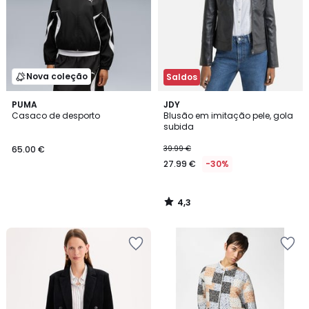
Nova coleção
Saldos
4,3
PUMA
JDY
/ 5
Casaco de desporto
Blusão em imitação pele, gola
subida
65.00 €
39.99 €
27.99 €
-30%
4,3
/
5