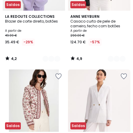
Saldos
Saldos
4,2
4,9
2
LA REDOUTE COLLECTIONS
2
ANNE WEYBURN
/ 5
/ 5
Blazer de corte direito, botões
Casaco curto de pele de
Cores
Cores
carneiro, fecho com botões
A partir de
A partir de
49.99 €
290.00 €
35.49 €
-29%
124.70 €
-57%
4,2
4,9
/
/
5
5
Saldos
Saldos