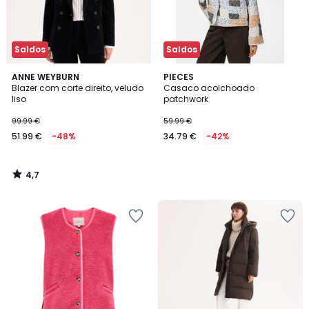
Saldos
Saldos
4,7
ANNE WEYBURN
PIECES
/ 5
Blazer com corte direito, veludo
Casaco acolchoado
liso
patchwork
99.99 €
59.99 €
51.99 €
-48%
34.79 €
-42%
4,7
/
5