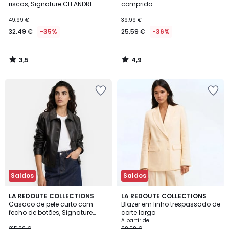
riscas, Signature CLEANDRE
comprido
49.99 €
39.99 €
32.49 €
-35%
25.59 €
-36%
3,5
4,9
/
/
5
5
Saldos
Saldos
4,5
4,4
2
LA REDOUTE COLLECTIONS
4
LA REDOUTE COLLECTIONS
/ 5
/ 5
Casaco de pele curto com
Blazer em linho trespassado de
Cores
Cores
fecho de botões, Signature
corte largo
Abella
A partir de
215.00 €
69.99 €