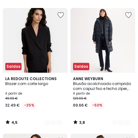
5
5
€
50%
de
desconto
aplicado.
Saldos
Saldos
4,5
3,8
4
LA REDOUTE COLLECTIONS
3
ANNE WEYBURN
/ 5
/ 5
Blazer com corte largo
Blusão acolchoado comprido
Cores
Cores
com capuz fixo e fecho zíper,
para invernos rigorosos
A partir de
A partir de
49.99 €
129.00 €
32.49 €
-35%
69.66 €
-50%
4,5
3,8
/
/
5
5