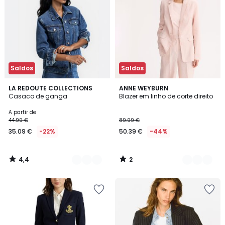
Saldos
Saldos
4,4
2
2
LA REDOUTE COLLECTIONS
3
ANNE WEYBURN
/ 5
/
Casaco de ganga
Blazer em linho de corte direito
Cores
Cores
5
A partir de
44.99 €
89.99 €
35.09 €
-22%
50.39 €
-44%
4,4
2
/
/
5
5