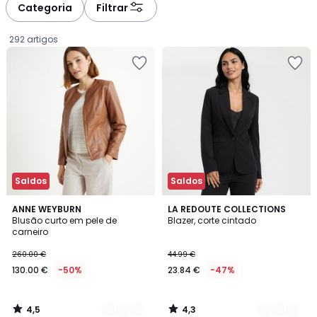
à
à
Categoria
Filtrar
gauche
droite
292 artigos
Saldos
Saldos
4,5
4,3
2
ANNE WEYBURN
3
LA REDOUTE COLLECTIONS
/ 5
/ 5
Blusão curto em pele de
Blazer, corte cintado
Cores
Cores
carneiro
130.00
260.00 €
44.99 €
€
130.00 €
-50%
23.84 €
-47%
em
vez
de
4,5
4,3
260.00
/
/