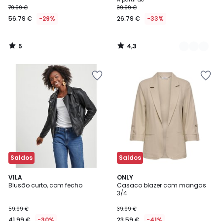
79.99 €
39.99 €
56.79 €
-29%
26.79 €
-33%
5
4,3
/
/
5
5
Saldos
Saldos
4,5
4,5
VILA
2
ONLY
/ 5
/ 5
Blusão curto, com fecho
Casaco blazer com mangas
Cores
3/4
59.99 €
39.99 €
41.99 €
-30%
23.59 €
-41%