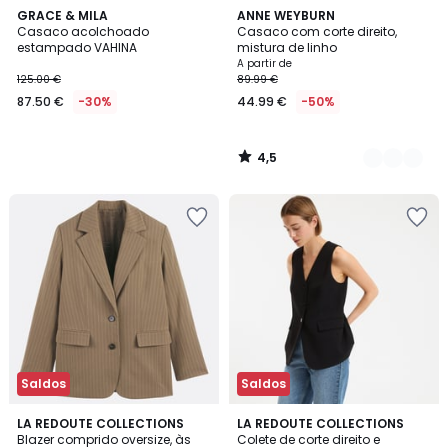
4,5
GRACE & MILA
2
ANNE WEYBURN
/ 5
Casaco acolchoado
Casaco com corte direito,
Cores
estampado VAHINA
mistura de linho
A partir de
125.00 €
89.99 €
87.50 €
-30%
44.99 €
-50%
4,5
/
5
Saldos
Saldos
3,5
4,9
LA REDOUTE COLLECTIONS
LA REDOUTE COLLECTIONS
/ 5
/ 5
Blazer comprido oversize, às
Colete de corte direito e