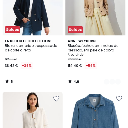
Saldos
Saldos
5
4,6
LA REDOUTE COLLECTIONS
2
ANNE WEYBURN
/
/ 5
Blazer comprido trespassado
Blusão, fecho com molas de
Cores
5
de corte direito
pressão, em pele de cabra
A partir de
62.99 €
260.00 €
38.42 €
-39%
114.40 €
-56%
5
4,6
/
/
5
5