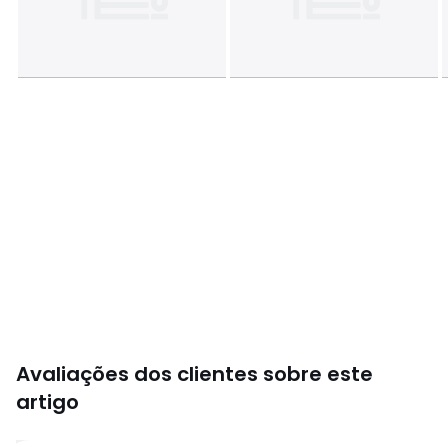
• Forro: 100% poliéster
• Matéria principal: pelo menos 50% de lã reciclada
• Pode limpar-se a seco em casas da especialidade. Para
instruções completas de limpeza, queira consultar a
etiqueta do artigo
• Passar a ferro com temperatura baixa/não usar lixívia
• Não secar na máquina
• Pode ser limpo a seco
•
LÃ RECICLADA
. Usar lã reciclada, é preservar
determinados recursos e reduzir os resíduos
Cores
Camel, Marinho, Antracite
Tamanhos
34, 36, 38, 40, 42, 44, 46, 48, 50, 52
Avaliações dos clientes sobre este
artigo