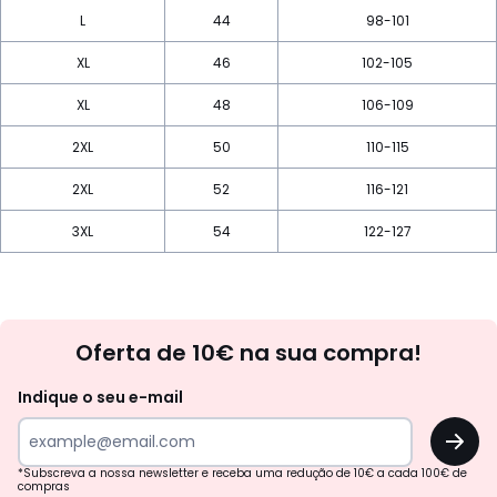
L
44
98-101
XL
46
102-105
XL
48
106-109
2XL
50
110-115
2XL
52
116-121
3XL
54
122-127
Newsletter
Oferta de 10€ na sua compra!
Indique o seu e-mail
OK
*Subscreva a nossa newsletter e receba uma redução de 10€ a cada 100€ de
compras