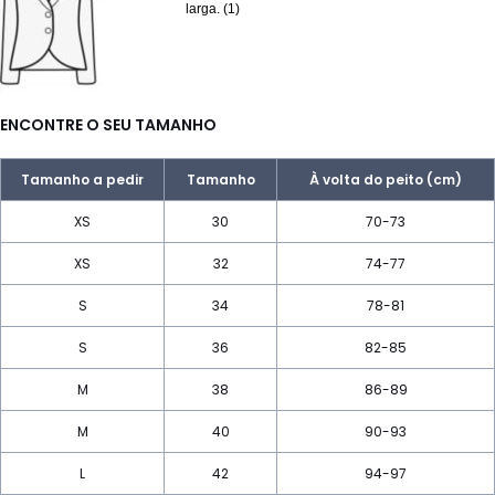
larga. (1)
ENCONTRE O SEU TAMANHO
Tamanho a pedir
Tamanho
À volta do peito (cm)
XS
30
70-73
XS
32
74-77
S
34
78-81
S
36
82-85
M
38
86-89
M
40
90-93
L
42
94-97