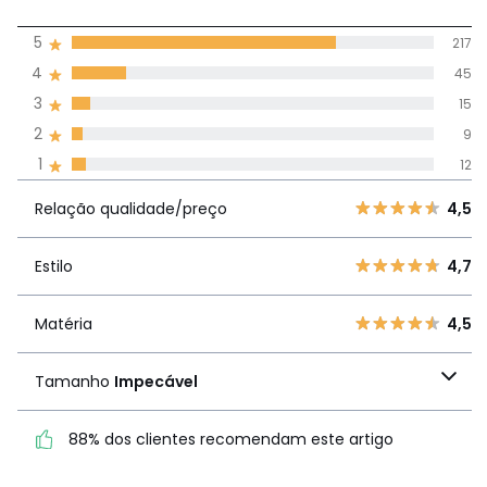
4,5
5
217
(298)
média de
4
45
avaliações em
3
15
todos os idiomas
2
9
1
12
Avaliações 100% autênticas,
Relação
5
217
4,
Relação qualidade/preço
4,5
qualidade/preço
4
45
3
15
Estilo
4,7
Estilo
4,7
2
9
1
12
Matéria
4,5
Matéria
4,5
Tamanho
Impecável
Tamanho
Impecável
88% dos clientes recomendam este artigo
88% dos clientes
recomendam este artigo