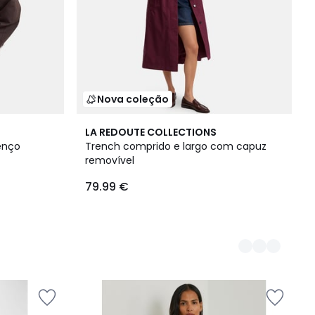
Nova coleção
2
LA REDOUTE COLLECTIONS
Cores
enço
Trench comprido e largo com capuz
removível
79.99 €