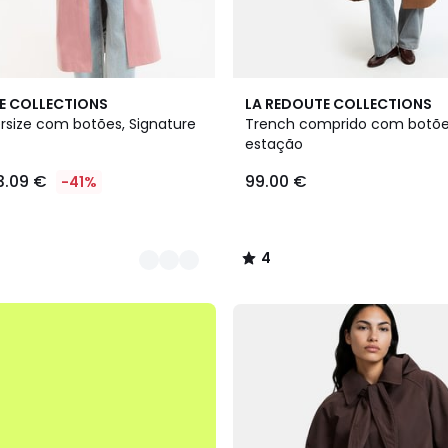
4
E COLLECTIONS
LA REDOUTE COLLECTIONS
/
rsize com botões, Signature
Trench comprido com botõe
5
estação
3.09 €
99.00 €
-41%
4
/
5