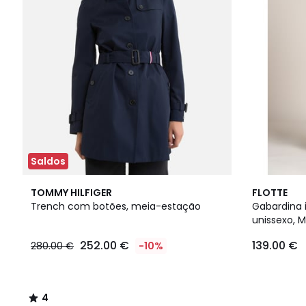
Saldos
4
2
TOMMY HILFIGER
FLOTTE
/
Cores
Trench com botões, meia-estação
Gabardina 
5
unissexo, 
252.00 €
139.00 €
280.00 €
-10%
4
/