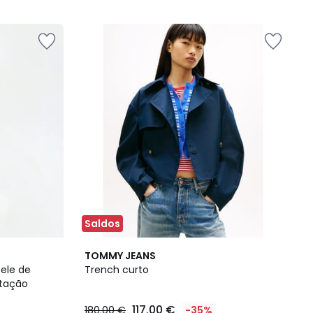
5
Saldos
TOMMY JEANS
ele de
Trench curto
stação
117.00 €
180.00 €
-35%