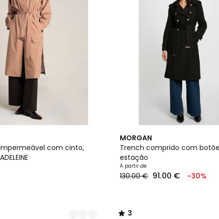
2
3
MORGAN
Cores
/
impermeável com cinto,
Trench comprido com botõe
5
MADELEINE
estação
A partir de
91.00 €
130.00 €
-30%
3
/