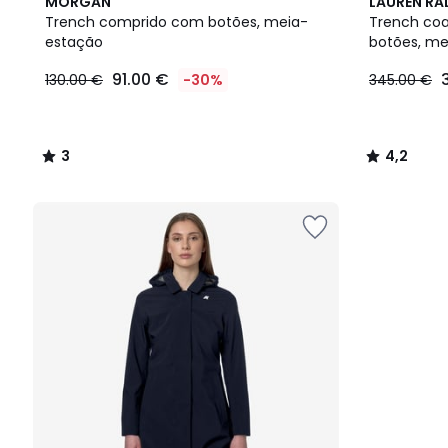
3
4,2
MORGAN
LAUREN RA
/
/ 5
Trench comprido com botões, meia-
Trench co
5
estação
botões, me
91.00 €
130.00 €
-30%
345.00 €
3
4,2
/
/
5
5