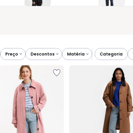
 aproveitando também períodos de saldos e os ultimos
lica: facilita.
preço
descontos
matéria
categoria