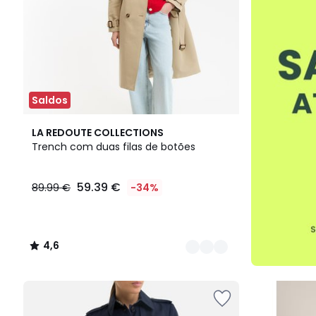
Saldos
2
4,6
LA REDOUTE COLLECTIONS
Cores
/ 5
Trench com duas filas de botões
59.39 €
89.99 €
-34%
4,6
/
5