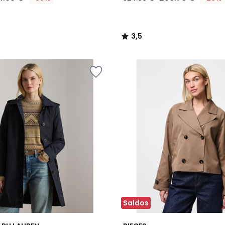
3,5
/
5
Saldos