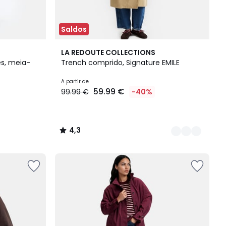
Saldos
4
4,3
LA REDOUTE COLLECTIONS
Cores
/ 5
s, meia-
Trench comprido, Signature EMILE
A partir de
59.99 €
99.99 €
-40%
4,3
/
5