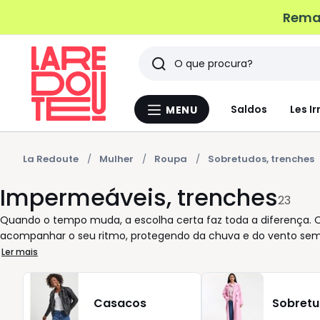
Remat
Pesquisar
Últimos
Saldos
Les Ir
MENU
Menu
artigos
La
Redoute
vistos
La Redoute
Mulher
Roupa
Sobretudos, trenches
Impermeáveis, trenches
23
Quando o tempo muda, a escolha certa faz toda a diferença.
acompanhar o seu ritmo, protegendo da chuva e do vento sem c
a dia, fáceis de combinar com vestidos, calças ou blusões leve
Ler mais
tudo. Aqui encontra modelos que ajudam a organizar a rotina:
diferentes necessidades e detalhes funcionais que tornam cada
A variedade de cores permite adaptar o visual ao seu gosto e
Casacos
Sobret
mais descontraídos. Na La Redoute, privilegiamos escolhas cla