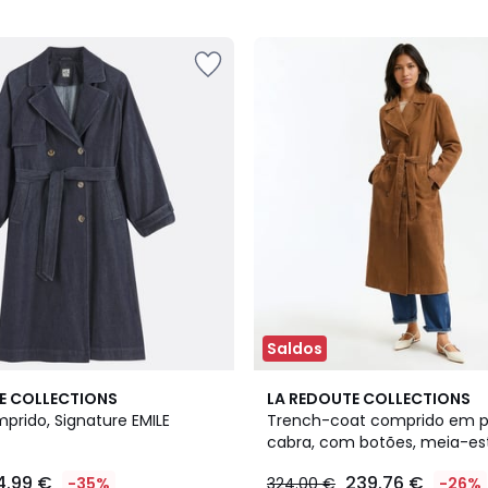
5
Saldos
3,5
E COLLECTIONS
LA REDOUTE COLLECTIONS
/ 5
prido, Signature EMILE
Trench-coat comprido em p
cabra, com botões, meia-e
4.99 €
239.76 €
-35%
324.00 €
-26%