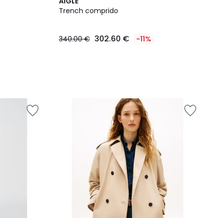
AIGLE
Trench comprido
302.60 €
340.00 €
-11%