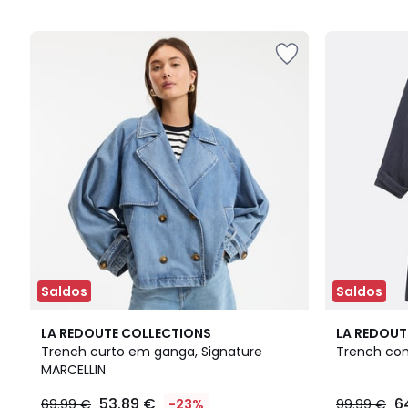
5
Saldos
Saldos
4,4
4,3
LA REDOUTE COLLECTIONS
LA REDOUT
/ 5
/ 5
Trench curto em ganga, Signature
Trench com
MARCELLIN
53.89 €
6
69.99 €
-23%
99.99 €