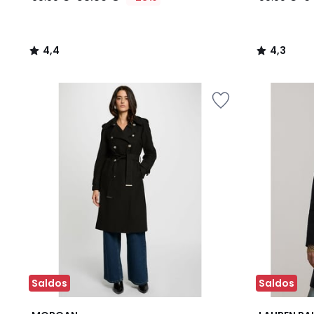
4,4
4,3
/
/
5
5
Saldos
Saldos