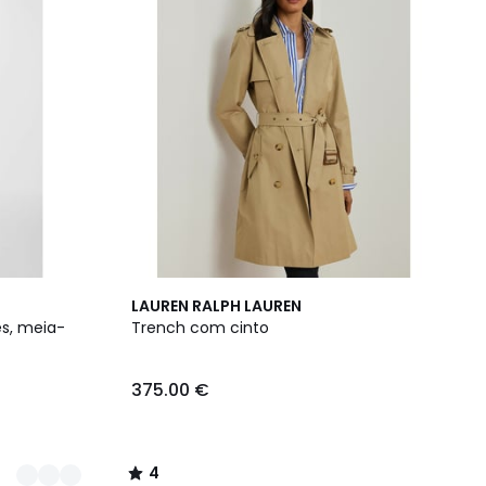
4
LAUREN RALPH LAUREN
/
s, meia-
Trench com cinto
5
375.00 €
4
/