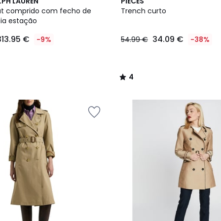
4
LPH LAUREN
PIECES
/
at comprido com fecho de
Trench curto
5
ia estação
313.95 €
34.09 €
-9%
54.99 €
-38%
4
/
5