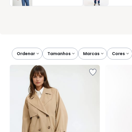
Pode comparar, selecionar e adicionar à cesta com confiança,
lançamentos da estação. Porque um bom impermeável não comp
Ordenar
tamanhos
marcas
cores