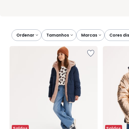
Ordenar
tamanhos
marcas
cores di
Saldos
Saldos