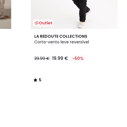
Outlet
5
LA REDOUTE COLLECTIONS
/
Corta-vento leve reversível
5
19.99 €
39.99 €
-50%
5
/
5