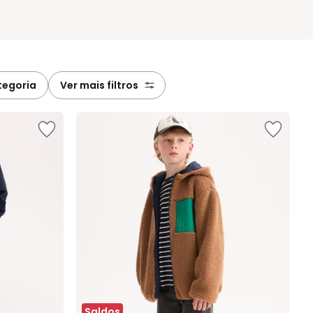
ategoria
ver mais filtros
Saldos