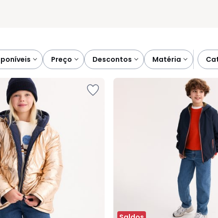
sponíveis
preço
descontos
matéria
c
Saldos