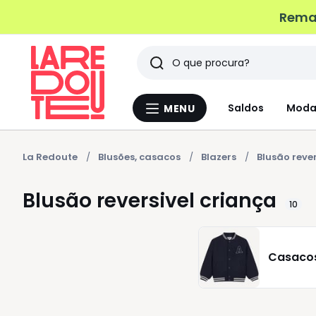
Remat
Pesquisar
Últimos
Saldos
Moda
MENU
Menu
artigos
La
Redoute
vistos
La Redoute
Blusões, casacos
Blazers
Blusão reve
Blusão reversivel criança
10
Casaco