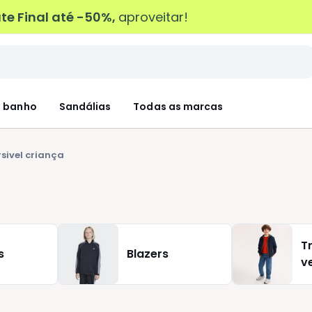
e Final até -50%,
aproveitar!
 banho
Sandálias
Todas as marcas
rsivel criança
T
s
Blazers
v