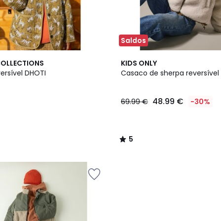
Saldos
5
COLLECTIONS
KIDS ONLY
/
ersível DHOTI
Casaco de sherpa reversível
5
48.99 €
69.99 €
-30%
5
/
5