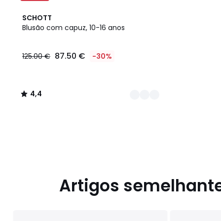
2
4,4
SCHOTT
Cores
/ 5
Blusão com capuz, 10-16 anos
87.50
87.50 €
125.00 €
-30%
€
em
vez
de
4,4
125.00
/
€
5
30%
de
desconto
aplicado.
Artigos semelhant