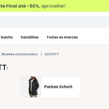
e Final até -50%,
aproveitar!
 banho
Sandálias
Todas as marcas
Blusões acolchoados
SCHOTT
TT
1
Parkas Schott