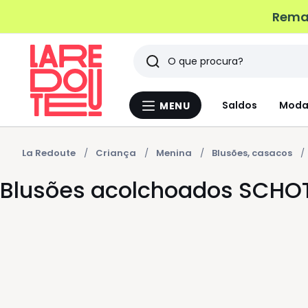
Remat
Pesquisar
Últimos
Saldos
Moda
MENU
Menu
artigos
La
Redoute
vistos
La Redoute
Criança
Menina
Blusões, casacos
Blusões acolchoados SCHO