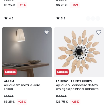
89.25 €
-25%
96.75 €
-25%
4,6
3,9
/
/
5
5
Saldos
Saldos
4,4
4,6
AM.PM
LA REDOUTE INTERIEURS
/ 5
/ 5
Aplique em metal e vidro,
Aplique ou candeeiro de teto
Fosca
em aço e palhinha, diâmetro
71,5 cm, LÉONIE
119.00 €
169.00 €
89.25 €
-25%
126.75 €
-25%