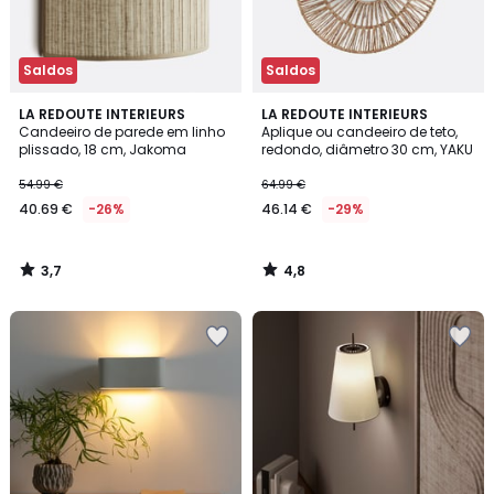
Saldos
Saldos
3,7
4,8
LA REDOUTE INTERIEURS
LA REDOUTE INTERIEURS
/ 5
/ 5
Candeeiro de parede em linho
Aplique ou candeeiro de teto,
plissado, 18 cm, Jakoma
redondo, diâmetro 30 cm, YAKU
54.99 €
64.99 €
40.69 €
-26%
46.14 €
-29%
3,7
4,8
/
/
5
5