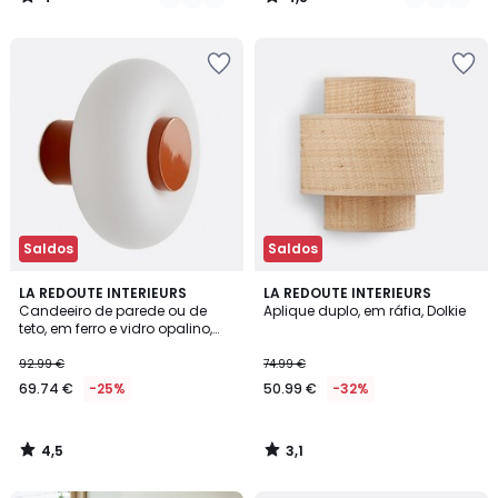
/
/
5
5
Saldos
Saldos
4,5
3,1
LA REDOUTE INTERIEURS
LA REDOUTE INTERIEURS
/ 5
/
Candeeiro de parede ou de
Aplique duplo, em ráfia, Dolkie
5
teto, em ferro e vidro opalino,
diâmetro 21,5 cm, OMER
92.99 €
74.99 €
69.74 €
-25%
50.99 €
-32%
4,5
3,1
/
/
5
5