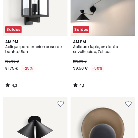
Saldos
Saldos
4,2
4,1
AM.PM
AM.PM
/ 5
/ 5
Aplique para exterior/casa de
Aplique duplo, em latão
banho, Ulan
envelhecido, Zoticus
109.00 €
199.00 €
81.75 €
-25%
99.50 €
-50%
4,2
4,1
/
/
5
5