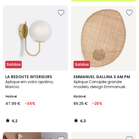
5
Saldos
Saldos
4,2
4,3
LA REDOUTE INTERIEURS
EMMANUEL GALLINA X AM.PM
/ 5
/ 5
Aplique em vidro opalino,
Aplique Canopée grande
Moricio
modelo, design Emmanuel
Gallina
74.99 €
119.00 €
47.99 €
-36%
89.25 €
-25%
4,2
4,3
/
/
5
5