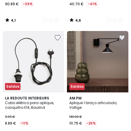
90.89 €
-39%
40.70 €
-41%
4,1
4,6
/
/
5
5
Saldos
Saldos
4,1
4,3
LA REDOUTE INTERIEURS
2
AM.PM
/ 5
/ 5
Cabo elétrico para aplique,
Aplique 1 braço articulado,
Cores
casquilho E14, Baulind
Voltige
9.99 €
149.00 €
8.89 €
-11%
111.75 €
-25%