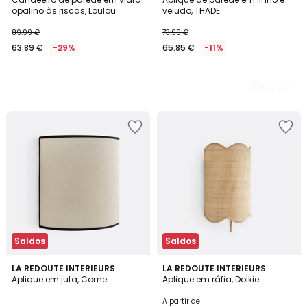
Cores
opalino às riscas, Loulou
veludo, THADE
89.99 €
73.99 €
63.89 €
-29%
65.85 €
-11%
Saldos
Saldos
3
4
LA REDOUTE INTERIEURS
2
LA REDOUTE INTERIEURS
/
/
Aplique em juta, Come
Aplique em ráfia, Dolkie
Cores
5
5
A partir de