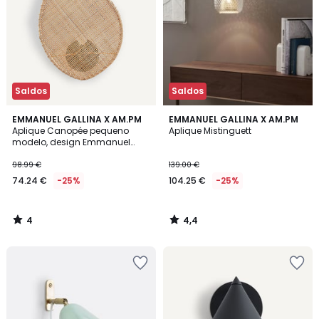
Saldos
Saldos
4
4,4
EMMANUEL GALLINA X AM.PM
EMMANUEL GALLINA X AM.PM
/
/ 5
Aplique Canopée pequeno
Aplique Mistinguett
5
modelo, design Emmanuel
Gallina
98.99 €
139.00 €
74.24 €
-25%
104.25 €
-25%
4
4,4
/
/
5
5