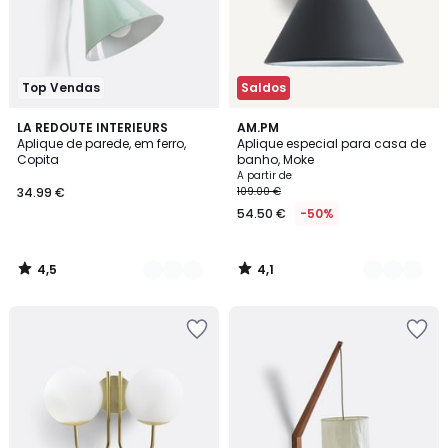
Top Vendas
Saldos
4,5
4,1
7
LA REDOUTE INTERIEURS
3
AM.PM
/ 5
/ 5
Aplique de parede, em ferro,
Aplique especial para casa de
Cores
Cores
Copita
banho, Moke
A partir de
34.99 €
109.00 €
54.50 €
-50%
4,5
4,1
/
/
5
5