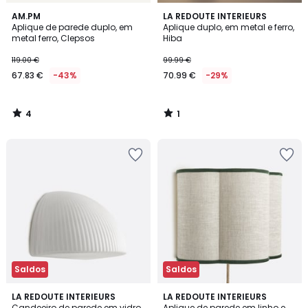
4
1
AM.PM
LA REDOUTE INTERIEURS
/
/
Aplique de parede duplo, em
Aplique duplo, em metal e ferro,
5
5
metal ferro, Clepsos
Hiba
119.00 €
99.99 €
67.83 €
-43%
70.99 €
-29%
4
1
/
/
5
5
Saldos
Saldos
LA REDOUTE INTERIEURS
2
LA REDOUTE INTERIEURS
Candeeiro de parede em vidro
Aplique de parede em linho e