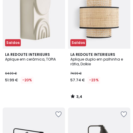
Saldos
Saldos
3,4
LA REDOUTE INTERIEURS
LA REDOUTE INTERIEURS
/ 5
Aplique em cerâmica, TOPIA
Aplique duplo em palhinha e
ráfia, Dolkie
64.99 €
74.99 €
51.99 €
-20%
57.74 €
-23%
3,4
/
5