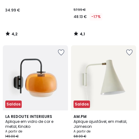
34.99 €
57.99 €
48.13 €
-17%
4,2
4,1
/
/
5
5
Saldos
Saldos
4,1
4,6
3
LA REDOUTE INTERIEURS
2
AM.PM
/ 5
/ 5
Aplique em vidro de cor e
Aplique ajustável, em metal,
Cores
Cores
metal, Kinoko
Jameson
A partir de
A partir de
149.00 €
68.99 €