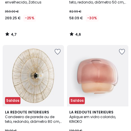
envelhecido, Zoticus
teto, redondo, diâmetro 50 cm,
YAKU
359.00 €
82.99 €
269.25 €
-25%
58.09 €
-30%
4,7
4,6
/
/
5
5
Saldos
Saldos
4,6
3,9
LA REDOUTE INTERIEURS
4
LA REDOUTE INTERIEURS
/ 5
/ 5
Candeeiro de parede ou de
Aplique em vidro colorido,
Cores
teto, redondo, diâmetro 80 cm,
KINOKO
YAKU
119.00 €
129.00 €