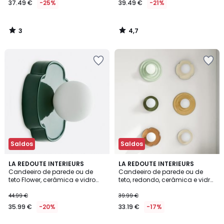
37.49 €
-25%
39.49 €
-21%
em
vez
de
3
4,7
49.99
/
/
5
5
€
25%
de
desconto
aplicado.
Saldos
Saldos
4,4
4,9
4
LA REDOUTE INTERIEURS
4
LA REDOUTE INTERIEURS
/ 5
/ 5
Candeeiro de parede ou de
Candeeiro de parede ou de
Cores
Cores
teto Flower, cerâmica e vidro
teto, redondo, cerâmica e vidro
opalino, diâmetro 20 cm, HOLI
opalino, diâmetro 16,8 cm, HOLI
44.99 €
39.99 €
35.99 €
-20%
33.19 €
-17%