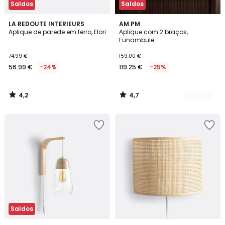
Saldos
Saldos
4,2
4,7
LA REDOUTE INTERIEURS
2
AM.PM
/ 5
/ 5
Aplique de parede em ferro, Elori
Aplique com 2 braços,
Cores
Funambule
74.99 €
159.00 €
56.99 €
-24%
119.25 €
-25%
4,2
4,7
/
/
5
5
Saldos