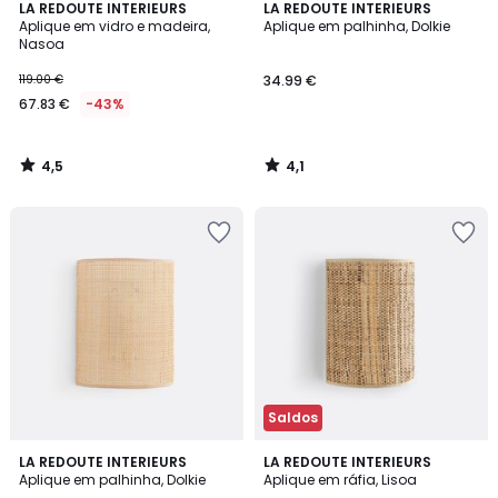
4,5
4,1
LA REDOUTE INTERIEURS
LA REDOUTE INTERIEURS
/ 5
/ 5
Aplique em vidro e madeira,
Aplique em palhinha, Dolkie
Nasoa
119.00 €
34.99 €
67.83 €
-43%
4,5
4,1
/
/
5
5
Saldos
4,2
4,1
LA REDOUTE INTERIEURS
LA REDOUTE INTERIEURS
/ 5
/ 5
Aplique em palhinha, Dolkie
Aplique em ráfia, Lisoa