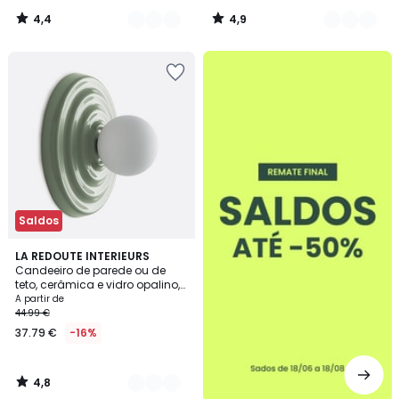
4,4
4,9
/
/
5
5
até
-50%
Saldos
4,8
4
LA REDOUTE INTERIEURS
/ 5
Candeeiro de parede ou de
Cores
teto, cerâmica e vidro opalino,
diâmetro 24,5 cm, HOLI
A partir de
44.99 €
37.79 €
-16%
4,8
/