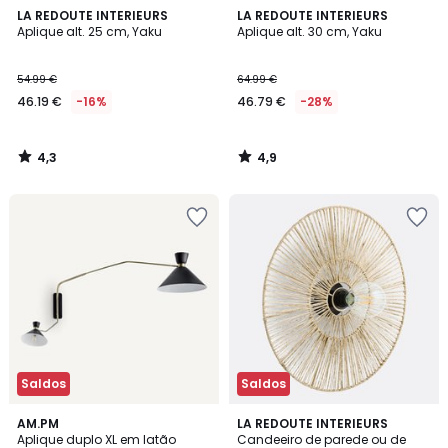
4,3
4,9
LA REDOUTE INTERIEURS
LA REDOUTE INTERIEURS
/ 5
/ 5
Aplique alt. 25 cm, Yaku
Aplique alt. 30 cm, Yaku
54.99 €
64.99 €
46.19 €
-16%
46.79 €
-28%
4,3
4,9
/
/
5
5
Saldos
Saldos
4,7
4,6
AM.PM
LA REDOUTE INTERIEURS
/ 5
/ 5
Aplique duplo XL em latão
Candeeiro de parede ou de