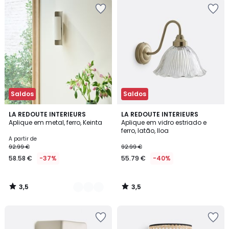
Saldos
Saldos
3,5
3,5
2
LA REDOUTE INTERIEURS
LA REDOUTE INTERIEURS
/ 5
/ 5
Aplique em metal, ferro, Keinta
Aplique em vidro estriado e
Cores
ferro, latão, Iloa
A partir de
92.99 €
92.99 €
58.58 €
-37%
55.79 €
-40%
3,5
3,5
/
/
5
5