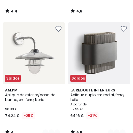
4,4
4,6
/
/
5
5
Saldos
Saldos
4
4,8
2
AM.PM
2
LA REDOUTE INTERIEURS
/
/ 5
Aplique de exterior/casa de
Aplique duplo em metal, ferro,
Cores
Cores
5
banho, em ferro, Noria
Leila
A partir de
98.99 €
92.99 €
74.24 €
-25%
64.16 €
-31%
4
4,8