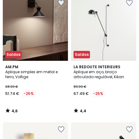
Saldos
Saldos
4,6
4,4
AM.PM
LA REDOUTE INTERIEURS
/ 5
/ 5
Aplique simples em metal e
Aplique em aço, braço
ferro, Voltige
articulado regulável, Kikan
68.99 €
89.99 €
51.74 €
-25%
67.49 €
-25%
4,6
4,4
/
/
5
5