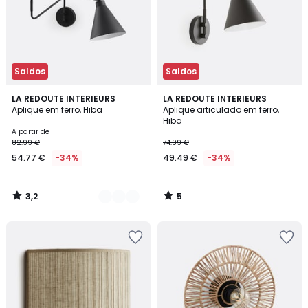
Saldos
Saldos
3,2
5
2
LA REDOUTE INTERIEURS
LA REDOUTE INTERIEURS
/ 5
/
Aplique em ferro, Hiba
Aplique articulado em ferro,
Cores
5
Hiba
A partir de
82.99 €
74.99 €
54.77 €
-34%
49.49 €
-34%
3,2
5
/
/
5
5