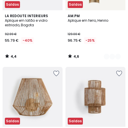
Saldos
Saldos
4,4
4,6
LA REDOUTE INTERIEURS
2
AM.PM
/ 5
/ 5
Aplique em latão e vidro
Aplique em ferro, Henrio
Cores
estriado, Bogota
92.99 €
129.00 €
55.79 €
-40%
96.75 €
-25%
4,4
4,6
/
/
5
5
Saldos
Saldos