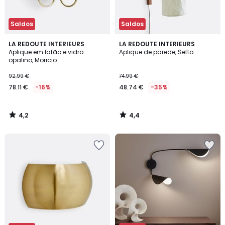
Saldos
Saldos
4,2
4,4
LA REDOUTE INTERIEURS
LA REDOUTE INTERIEURS
/ 5
/ 5
Aplique em latão e vidro
Aplique de parede, Setto
opalino, Moricio
92.99 €
74.99 €
78.11 €
-16%
48.74 €
-35%
4,2
4,4
/
/
5
5