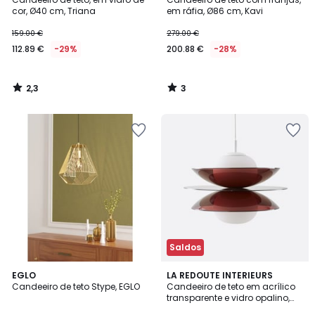
5
cor, Ø40 cm, Triana
em ráfia, Ø86 cm, Kavi
159.00 €
279.00 €
112.89 €
-29%
200.88 €
-28%
2,3
3
/
/
5
5
Saldos
4
EGLO
LA REDOUTE INTERIEURS
/
Candeeiro de teto Stype, EGLO
Candeeiro de teto em acrílico
5
transparente e vidro opalino,
Okara