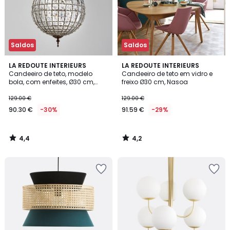
Saldos
Saldos
4,4
4,2
LA REDOUTE INTERIEURS
LA REDOUTE INTERIEURS
/ 5
/ 5
Candeeiro de teto, modelo
Candeeiro de teto em vidro e
bola, com enfeites, Ø30 cm,
freixo Ø30 cm, Nasoa
Haru
129.00 €
129.00 €
90.30 €
-30%
91.59 €
-29%
4,4
4,2
/
/
5
5