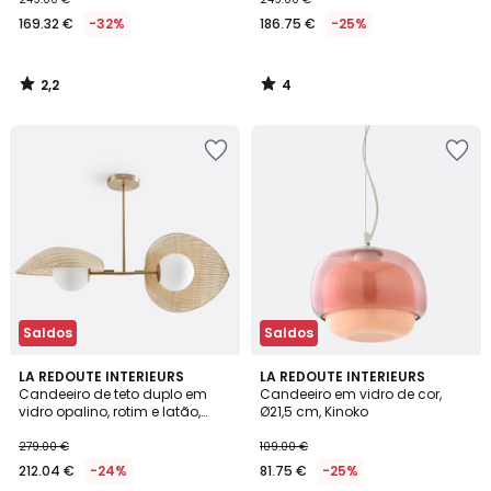
169.32 €
-32%
186.75 €
-25%
2,2
4
/
/
5
5
Saldos
Saldos
2,8
LA REDOUTE INTERIEURS
3
LA REDOUTE INTERIEURS
/ 5
Candeeiro de teto duplo em
Candeeiro em vidro de cor,
Cores
vidro opalino, rotim e latão,
Ø21,5 cm, Kinoko
Javana
279.00 €
109.00 €
212.04 €
-24%
81.75 €
-25%