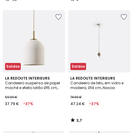
/
/
5
5
Saldos
Saldos
3,7
LA REDOUTE INTERIEURS
LA REDOUTE INTERIEURS
/ 5
Candeeiro suspenso de papel
Candeeiro de teto, em vidro e
machê e efeito latão Ø15 cm,
madeira, Ø14 cm, Nasoa
Bolodia
59.99 €
74.99 €
37.79 €
-37%
47.24 €
-37%
3,7
/
5