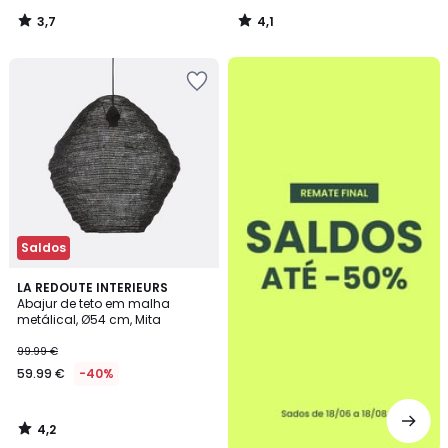
3,7
4,1
/
/
5
5
até
-50%
Saldos
4,2
LA REDOUTE INTERIEURS
/ 5
Abajur de teto em malha
metálical, Ø54 cm, Mita
99.99 €
59.99 €
-40%
4,2
/