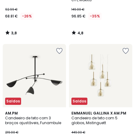
92.99 €
149.00 €
68.81 €
-26%
96.85 €
-35%
3,8
4,8
/
/
5
5
Saldos
Saldos
4,1
4,2
AM.PM
EMMANUEL GALLINA X AM.PM
/ 5
/ 5
Candeeiro de teto com 3
Candeeiro de teto com 5
braços ajustáveis, Funambule
globos, Mistinguett
219.00 €
449.00 €