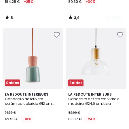
194.25 €
-25%
90.30 €
-30%
em
vez
de
5
3,9
259.00
/
/
5
5
€
25%
de
desconto
aplicado.
Saldos
Saldos
3,7
4,1
LA REDOUTE INTERIEURS
LA REDOUTE INTERIEURS
/ 5
/ 5
Candeeiro de teto em
Candeeiro de teto em vidro e
cerâmica colorida Ø12 cm,
madeira, Ø24,5 cm, Lizia
Jimna
74.99 €
82.99 €
62.99 €
-16%
63.07 €
-24%