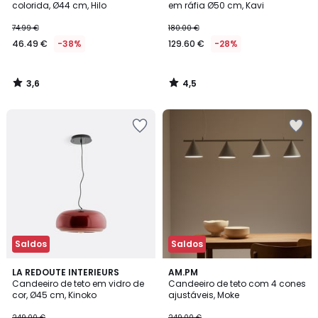
colorida, Ø44 cm, Hilo
em ráfia Ø50 cm, Kavi
74.99 €
180.00 €
46.49 €
-38%
129.60 €
-28%
3,6
4,5
/
/
5
5
Saldos
Saldos
2,2
4
LA REDOUTE INTERIEURS
AM.PM
/ 5
/
Candeeiro de teto em vidro de
Candeeiro de teto com 4 cones
5
cor, Ø45 cm, Kinoko
ajustáveis, Moke
249.00 €
249.00 €