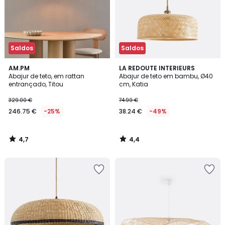
Saldos
Saldos
4,7
4,4
AM.PM
LA REDOUTE INTERIEURS
/ 5
/ 5
Abajur de teto, em rattan
Abajur de teto em bambu, Ø40
entrançado, Titou
cm, Katia
329.00 €
74.99 €
246.75 €
-25%
38.24 €
-49%
4,7
4,4
/
/
5
5