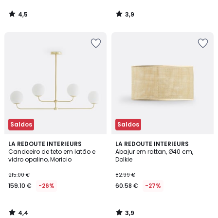
4,5
3,9
/
/
5
5
Saldos
Saldos
4,4
3,9
LA REDOUTE INTERIEURS
LA REDOUTE INTERIEURS
/ 5
/ 5
Candeeiro de teto em latão e
Abajur em rattan, Ø40 cm,
vidro opalino, Moricio
Dolkie
215.00 €
82.99 €
159.10 €
-26%
60.58 €
-27%
4,4
3,9
/
/