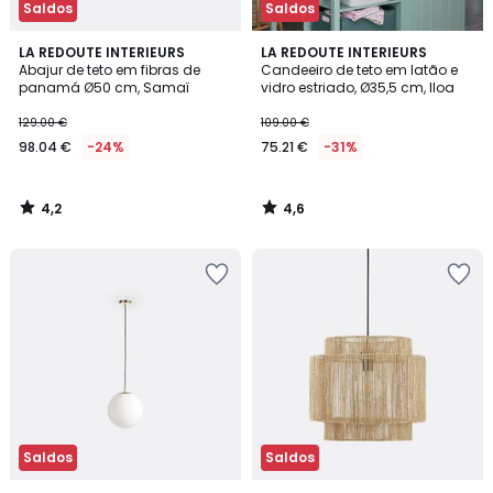
Saldos
Saldos
4,2
4,6
LA REDOUTE INTERIEURS
LA REDOUTE INTERIEURS
/ 5
/ 5
Abajur de teto em fibras de
Candeeiro de teto em latão e
panamá Ø50 cm, Samaï
vidro estriado, Ø35,5 cm, Iloa
129.00 €
109.00 €
98.04 €
-24%
75.21 €
-31%
4,2
4,6
/
/
5
5
Saldos
Saldos