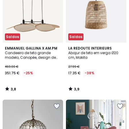
Saldos
Saldos
3,8
3,9
EMMANUEL GALLINA X AM.PM
LA REDOUTE INTERIEURS
/ 5
/ 5
Candeeiro de teto grande
Abajur de teto em verga Ø20
modelo, Canopée, design de
cm, Makita
Emmanuel Gallina
469.00 €
27.99 €
351.75 €
-25%
17.35 €
-38%
3,8
3,9
/
/
5
5