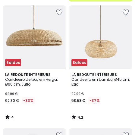
5
Saldos
Saldos
4
4,2
LA REDOUTE INTERIEURS
LA REDOUTE INTERIEURS
/
/ 5
Candeeiro de teto em verga,
Candeeiro em bambu, Ø45 cm,
5
Ø60 cm, Jutlo
Ezia
92.99 €
92.99 €
62.30 €
-33%
58.58 €
-37%
4
4,2
/
/
5
5