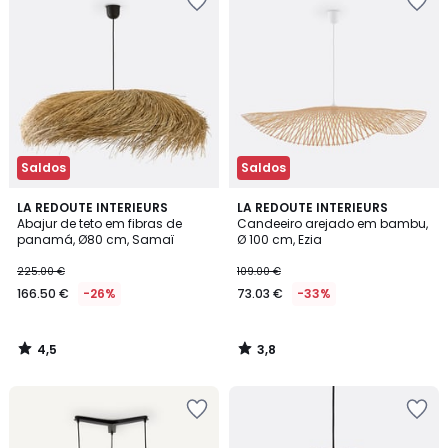
Saldos
Saldos
4,5
3,8
LA REDOUTE INTERIEURS
LA REDOUTE INTERIEURS
/ 5
/ 5
Abajur de teto em fibras de
Candeeiro arejado em bambu,
panamá, Ø80 cm, Samaï
Ø 100 cm, Ezia
225.00 €
109.00 €
166.50 €
-26%
73.03 €
-33%
4,5
3,8
/
/
5
5