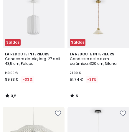
Saldos
Saldos
3,5
5
LA REDOUTE INTERIEURS
LA REDOUTE INTERIEURS
/ 5
/
Candeeiro de teto, larg. 27 x alt.
Candeeiro de teto em
5
43,5 cm, Palupo
cerâmica, Ø20 cm, Nilana
149.00 €
74.99 €
99.83 €
-33%
51.74 €
-31%
3,5
5
/
/
5
5