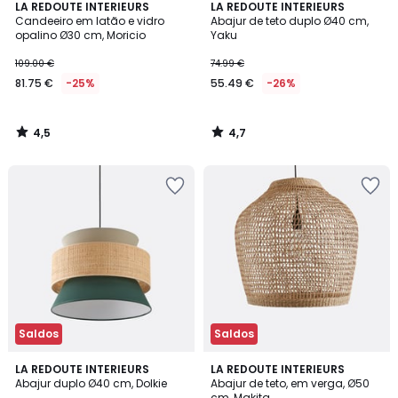
4,5
4,7
LA REDOUTE INTERIEURS
LA REDOUTE INTERIEURS
/ 5
/ 5
Candeeiro em latão e vidro
Abajur de teto duplo Ø40 cm,
opalino Ø30 cm, Moricio
Yaku
109.00 €
74.99 €
81.75 €
-25%
55.49 €
-26%
4,5
4,7
/
/
5
5
Saldos
Saldos
3,8
4,8
LA REDOUTE INTERIEURS
LA REDOUTE INTERIEURS
/ 5
/ 5
Abajur duplo Ø40 cm, Dolkie
Abajur de teto, em verga, Ø50
cm, Makita