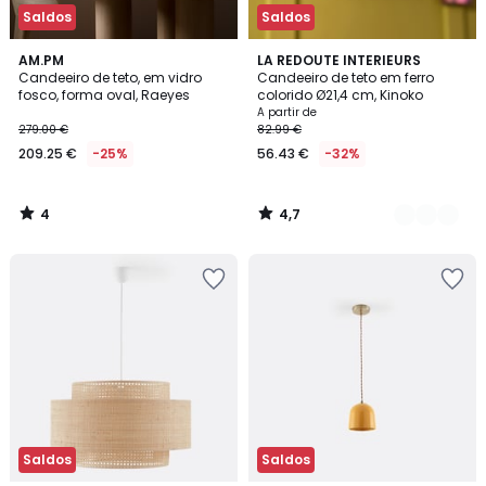
Saldos
Saldos
4
4,7
AM.PM
4
LA REDOUTE INTERIEURS
/
/ 5
Candeeiro de teto, em vidro
Candeeiro de teto em ferro
Cores
5
fosco, forma oval, Raeyes
colorido Ø21,4 cm, Kinoko
A partir de
279.00 €
82.99 €
209.25 €
-25%
56.43 €
-32%
4
4,7
/
/
5
5
Saldos
Saldos