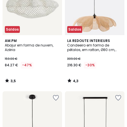
Saldos
Saldos
3,5
4,3
AM.PM
LA REDOUTE INTERIEURS
/ 5
/ 5
Abajur em forma de nuvem,
Candeeiro em forma de
Azéria
pétalas, em rattan, Ø80 cm,
Lola
159.00 €
309.00 €
84.27 €
-47%
216.30 €
-30%
3,5
4,3
/
/
5
5