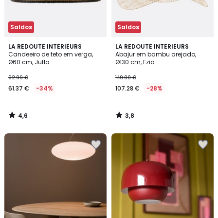
Saldos
Saldos
4,6
3,8
LA REDOUTE INTERIEURS
LA REDOUTE INTERIEURS
/ 5
/ 5
Candeeiro de teto em verga,
Abajur em bambu arejado,
Ø60 cm, Jutlo
Ø130 cm, Ezia
92.99 €
149.00 €
61.37 €
-34%
107.28 €
-28%
4,6
3,8
/
/
5
5