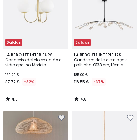
Saldos
Saldos
4,5
4,8
LA REDOUTE INTERIEURS
LA REDOUTE INTERIEURS
/ 5
/ 5
Candeeiro de teto em latão e
Candeeiro de teto em aço e
vidro opalino, Moricio
palhinha, Ø138 cm, Léonie
129.00 €
185.00 €
87.72 €
-32%
116.55 €
-37%
4,5
4,8
/
/
5
5