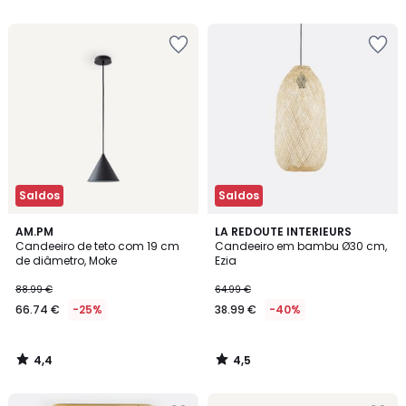
5
5
Saldos
Saldos
4,4
4,5
AM.PM
LA REDOUTE INTERIEURS
/ 5
/ 5
Candeeiro de teto com 19 cm
Candeeiro em bambu Ø30 cm,
de diâmetro, Moke
Ezia
88.99 €
64.99 €
66.74 €
-25%
38.99 €
-40%
4,4
4,5
/
/
5
5