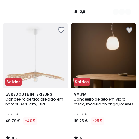
2,8
/
5
Saldos
Saldos
4,9
5
LA REDOUTE INTERIEURS
AM.PM
/ 5
/
Candeeiro de teto arejado, em
Candeeiro de teto em vidro
5
bambu, Ø70 cm, Ezia
fosco, modelo oblongo, Raeyes
82.99 €
159.00 €
49.79 €
-40%
119.25 €
-25%
4,9
5