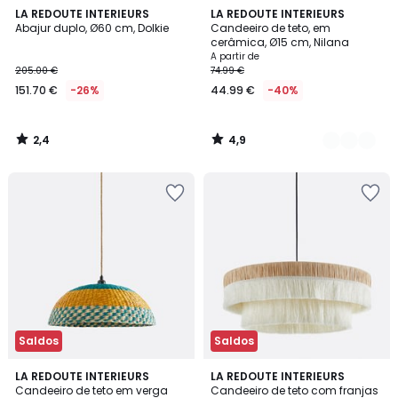
2,4
4,9
LA REDOUTE INTERIEURS
5
LA REDOUTE INTERIEURS
/ 5
/ 5
Abajur duplo, Ø60 cm, Dolkie
Candeeiro de teto, em
Cores
cerâmica, Ø15 cm, Nilana
A partir de
205.00 €
74.99 €
151.70 €
-26%
44.99 €
-40%
2,4
4,9
/
/
5
5
Saldos
Saldos
3,6
4,5
LA REDOUTE INTERIEURS
LA REDOUTE INTERIEURS
/ 5
/ 5
Candeeiro de teto em verga
Candeeiro de teto com franjas