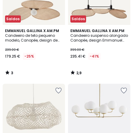
Saldos
Saldos
3
2,9
EMMANUEL GALLINA X AM.PM
EMMANUEL GALLINA X AM.PM
/
/ 5
Candeeiro de teto pequeno
Candeeiro suspenso alongado
5
modelo, Canopée, design de
Canopée, design Emmanuel
Emmanuel Gallina
Gallina
239.00 €
399.00 €
179.25 €
-25%
235.41 €
-41%
3
2,9
/
/
5
5