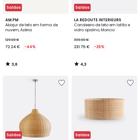
Saldos
Saldos
3,6
4,3
AM.PM
LA REDOUTE INTERIEURS
/ 5
/ 5
Abajur de teto em forma de
Candeeiro de teto em latão e
nuvem, Azéria
vidro opalino, Moricio
129.00 €
309.00 €
72.24 €
-44%
231.75 €
-25%
3,6
4,3
/
/
5
5
Saldos
Saldos