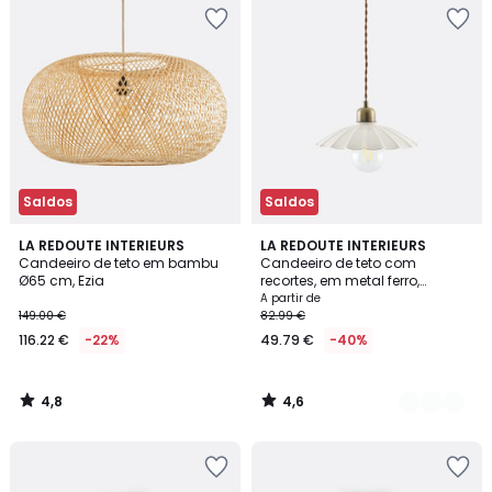
Saldos
Saldos
4,8
4,6
LA REDOUTE INTERIEURS
2
LA REDOUTE INTERIEURS
/ 5
/ 5
Candeeiro de teto em bambu
Candeeiro de teto com
Cores
Ø65 cm, Ezia
recortes, em metal ferro,
Festonia
A partir de
149.00 €
82.99 €
116.22 €
-22%
49.79 €
-40%
4,8
4,6
/
/
5
5