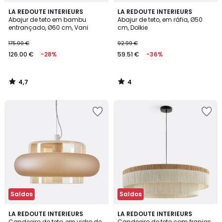
4,7
4
LA REDOUTE INTERIEURS
LA REDOUTE INTERIEURS
/ 5
/
Abajur de teto em bambu
Abajur de teto, em ráfia, Ø50
5
entrançado, Ø60 cm, Vani
cm, Dolkie
175.00 €
92.99 €
126.00 €
-28%
59.51 €
-36%
4,7
4
/
/
5
5
Saldos
Saldos
2,3
3
LA REDOUTE INTERIEURS
LA REDOUTE INTERIEURS
/ 5
/
Candeeiro de teto, em vidro de
Candeeiro de teto com franjas,