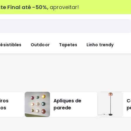
e Final até -50%,
aproveitar!
résistibles
Outdoor
Tapetes
Linho trendy
iros
Apliques de
C
sos
parede
p