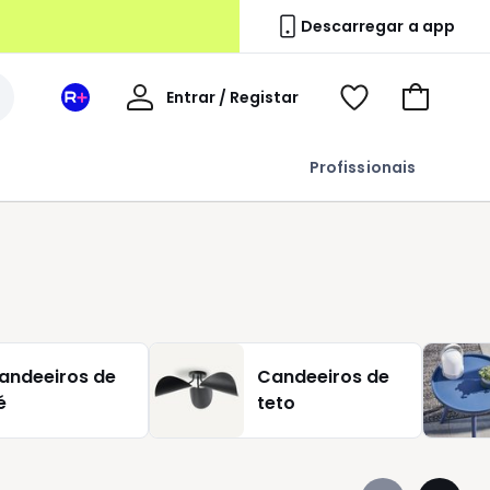
Descarregar a app
A
Entrar / Registar
Espaço
Voir
Ir
minha
La
ma
para
conta
Redoute
wishlist
o
Profissionais
+
carrinho
andeeiros de
Candeeiros de
é
teto