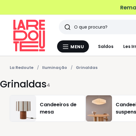
Remat
Pesquisar
Últimos
Saldos
Les Ir
MENU
Menu
artigos
La
Redoute
vistos
La Redoute
Iluminação
Grinaldas
Grinaldas
4
Candeeiros de
Candee
mesa
suspen