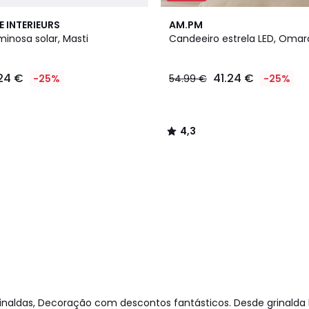
4,3
E INTERIEURS
AM.PM
/ 5
minosa solar, Masti
Candeeiro estrela LED, Omar
.24 €
41.24 €
-25%
54.99 €
-25%
4,3
/
5
naldas, Decoração com descontos fantásticos. Desde grinalda