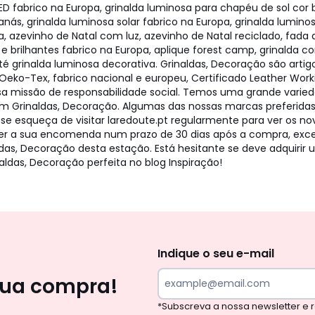
 fabrico na Europa, grinalda luminosa para chapéu de sol cor b
anás, grinalda luminosa solar fabrico na Europa, grinalda lumino
a, azevinho de Natal com luz, azevinho de Natal reciclado, fada
e brilhantes fabrico na Europa, aplique forest camp, grinalda c
até grinalda luminosa decorativa. Grinaldas, Decoração são artig
Oeko-Tex, fabrico nacional e europeu, Certificado Leather Worki
ossa missão de responsabilidade social. Temos uma grande vari
m Grinaldas, Decoração. Algumas das nossas marcas preferidas 
se esqueça de visitar laredoute.pt regularmente para ver os n
ver a sua encomenda num prazo de 30 dias após a compra, exce
s, Decoração desta estação. Está hesitante se deve adquirir u
ldas, Decoração perfeita no blog Inspiração!
Newsletter
Indique o seu e-mail
sua compra!
*Subscreva a nossa newsletter e