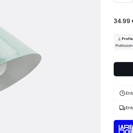
34.99
34.99
€.
Profis
Profissio
Ent
Ent