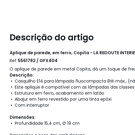
Descrição do artigo
Aplique de parede, em ferro, Copita - LA REDOUTE INTERI
Ref
5561782 / GFX404
O aplique de parede em metal Copita, dá um toque de fres
Descrição:
• Casquilho E14 para lâmpada fluocompacta 8W máx., (não
• Este aplique é compatível com as lâmpadas das classes 
• Estrutura em ferro, acabamento em latão
• Abajur em ferro revestido por uma tinta epóxi
• Com interruptor
Dimensões:
• Profundidade 15,4 cm, Ø 19 cm