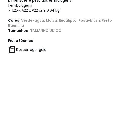
Dimensões e peso das embalagens
1 embalagem
• L25 x A22 x P22 cm, 0,64 kg
Cores
Verde-água, Malva, Eucalípto, Rosa-blush, Preto
Baunilha
Tamanhos
TAMANHO ÚNICO
Ficha técnica
Descarregar guia