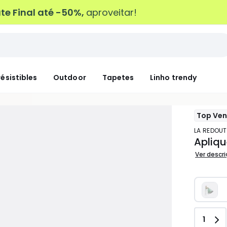
e Final até -50%,
aproveitar!
résistibles
Outdoor
Tapetes
Linho trendy
Top Ve
LA REDOUT
Apliqu
Ver descr
Quant
1