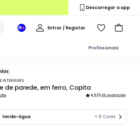
Descarregar a app
A
Entrar / Registar
Espaço
Voir
Ir
minha
La
ma
para
conta
Redoute
wishlist
o
Profissionais
+
carrinho
ndas
E INTERIEURS
e de parede, em ferro, Copita
ição
4,5
/5
96 avaliações
Verde-água
+
6
Cores
idade