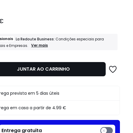
 €
sionais
La Redoute Business:
Condições especiais para
Profissionais
Ver mais
nais e Empresas.
La
Redoute
Business:
Condições
JUNTAR AO CARRINHO
especiais
para
Profissionais
e
Empresas.
rega prevista em 5 dias úteis
rega em casa a partir de
4.99 €
Entrega gratuita