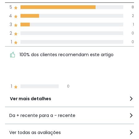
5
8
(11)
média de
4
2
avaliações em
3
1
todos os idiomas
2
0
1
0
Avaliações 100% autênticas,
100% dos clientes
5
8
100% dos clientes recomendam este artigo
recomendam este artigo
4
2
3
1
2
0
1
0
Ver mais detalhes
Da + recente para a - recente
Ver todas as avaliações