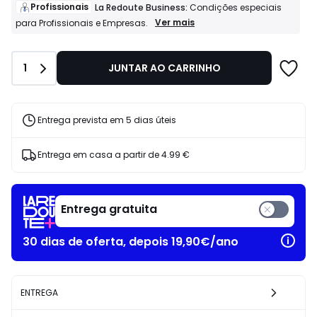
de
Profissionais
La Redoute Business:
Condições especiais
119.00
Profissionais
Ver mais
para Profissionais e Empresas.
La
€
Redoute
25%
Business:
de
Quantidade
1
JUNTAR AO CARRINHO
Condições
desconto
especiais
aplicado.
para
Profissionais
e
Entrega prevista em 5 dias úteis
Empresas.
Entrega em casa a partir de
4.99 €
Entrega gratuita
30 dias de oferta, depois 19,90€/ano
ENTREGA