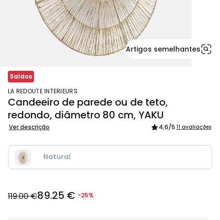
Artigos semelhantes
Saldos
LA REDOUTE INTERIEURS
Candeeiro de parede ou de teto,
redondo, diâmetro 80 cm, YAKU
Ver descrição
4,6
/5
11 avaliações
Natural
89.25
89.25 €
€
119.00 €
-25%
em
vez