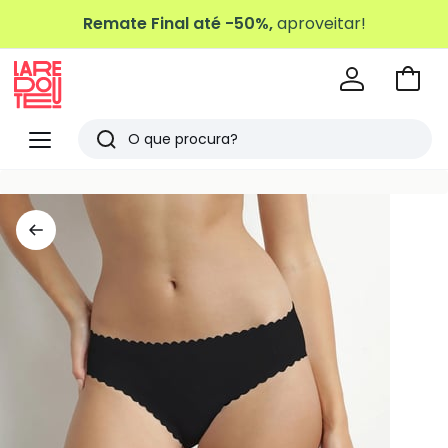
Remate Final até -50%,
aproveitar!
Ir
para
La
o
Redoute
Menu
Pesquisar
carri
Últimos
artigos
vistos