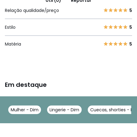
Útil (0)
Reportar
Relação qualidade/preço
5
Estilo
5
Matéria
5
Em destaque
Mulher - Dim
Lingerie - Dim
Cuecas, shorties - Di