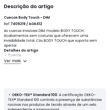
Descrição do artigo
Cuecas Body Touch - DIM
Ref
7409219 / AGK412
As cuecas invisíveis DIM, modelo BODY TOUCH.
Acabamentos sem costuras que oferecem uma
invisibilidade total. Cós BODY TOUCH que suporta sem
apertar.
Detalhes do artigo
• Cuecas
Ver mais
Composição e cuidados
• 81% poliamida, 19% elastano
• Para limpar, siga as instruções que figuram na etiqueta
do artigo
•
OEKO-TEX® Standard 100
. A certificação OEKO-
Ficha de produto relativa às qualidades e
TEX® Standard 100 controla a presença de substâncias
características ambientais
nocivas nos produtos de tecido através de um selo
• Origem do fabrico (tecelagem, tingimento, impressão):
independente e internacional.