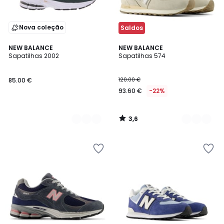
Nova coleção
Saldos
3,6
2
NEW BALANCE
2
NEW BALANCE
/ 5
Sapatilhas 2002
Sapatilhas 574
Cores
Cores
85.00 €
120.00 €
93.60 €
-22%
3,6
/
5