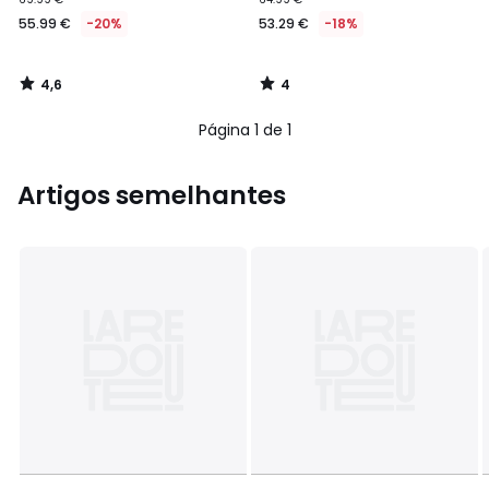
55.99 €
-20%
53.29 €
-18%
4,6
4
/
/
5
5
Página 1 de 1
Artigos semelhantes