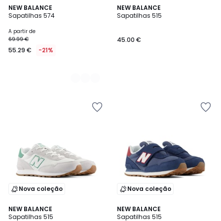
2
NEW BALANCE
NEW BALANCE
Sapatilhas 574
Sapatilhas 515
Cores
A partir de
69.99 €
45.00 €
55.29 €
-21%
Nova coleção
Nova coleção
NEW BALANCE
NEW BALANCE
Sapatilhas 515
Sapatilhas 515