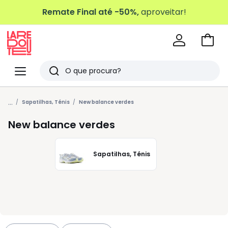
Remate Final até -50%,
aproveitar!
Ir
para
La
o
Redoute
Menu
Pesquisar
carri
Últimos
...
artigos
Sapatilhas, Ténis
New balance verdes
vistos
New balance verdes
Sapatilhas, Ténis