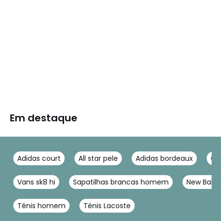
Em destaque
Adidas court
All star pele
Adidas bordeaux
Ch
Vans sk8 hi
Sapatilhas brancas homem
New Bala
Ténis homem
Ténis Lacoste