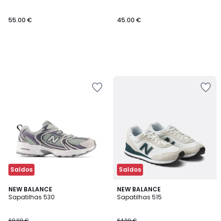
55.00 €
45.00 €
Saldos
Saldos
4,6
4
NEW BALANCE
NEW BALANCE
/ 5
/
Sapatilhas 530
Sapatilhas 515
5
69.99 €
64.99 €