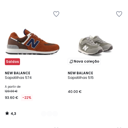
5
5
€
20%
de
desconto
aplicado.
Nova coleção
Saldos
4,3
3
NEW BALANCE
NEW BALANCE
/ 5
Sapatilhas 574
Sapatilhas 515
Cores
A partir de
120.00 €
40.00 €
93.60 €
-22%
4,3
/
5