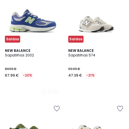
Saldos
Saldos
2
NEW BALANCE
NEW BALANCE
Sapatilhas 2002
Sapatilhas 574
Cores
84.99 €
59.99 €
67.99 €
-20%
47.39 €
-21%