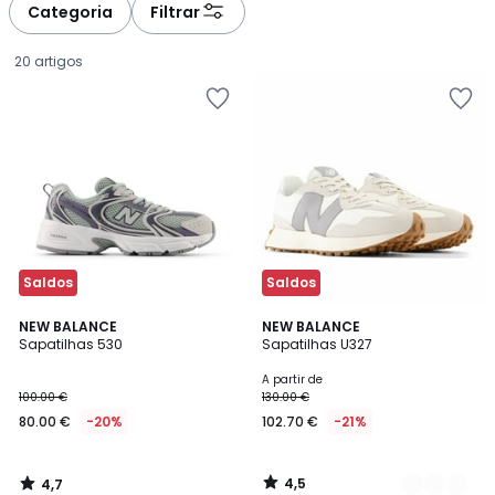
Categoria
Filtrar
20 artigos
Saldos
Saldos
4,7
4,5
NEW BALANCE
3
NEW BALANCE
/ 5
/ 5
Sapatilhas 530
Sapatilhas U327
Cores
80.00
A partir de
100.00 €
130.00 €
€
80.00 €
-20%
102.70 €
-21%
em
vez
de
4,5
4,7
100.00
/
/