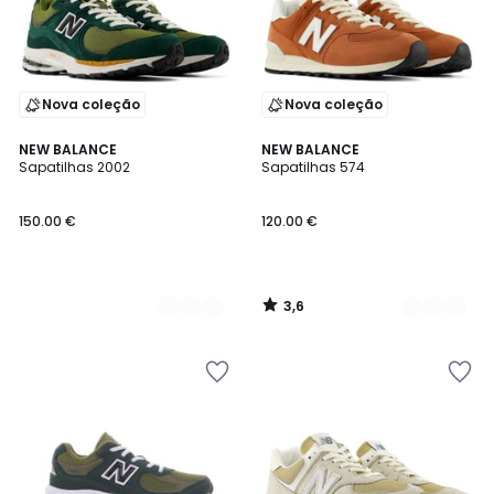
Nova coleção
Nova coleção
3,6
3
NEW BALANCE
2
NEW BALANCE
/ 5
Sapatilhas 2002
Sapatilhas 574
Cores
Cores
150.00 €
120.00 €
3,6
/
5