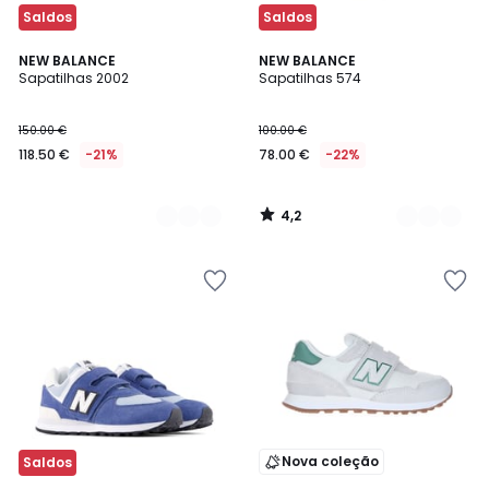
Saldos
Saldos
4,2
2
NEW BALANCE
2
NEW BALANCE
/ 5
Sapatilhas 2002
Sapatilhas 574
Cores
Cores
150.00 €
100.00 €
118.50 €
-21%
78.00 €
-22%
4,2
/
5
Nova coleção
Saldos