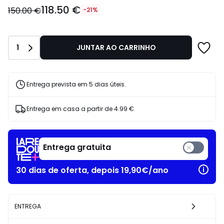
118.50
118.50 €
€
150.00 €
-21%
em
vez
de
Quantidade
1
JUNTAR AO CARRINHO
150.00
€
21%
de
Entrega prevista em 5 dias úteis.
desconto
aplicado.
Entrega em casa a partir de
4.99 €
Entrega gratuita
30 dias de oferta, depois 19,90€/ano
ENTREGA