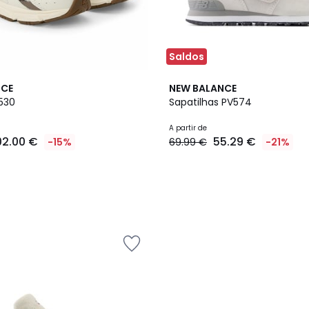
Saldos
3
NCE
NEW BALANCE
Cores
 530
Sapatilhas PV574
A partir de
02.00 €
55.29 €
-15%
69.99 €
-21%