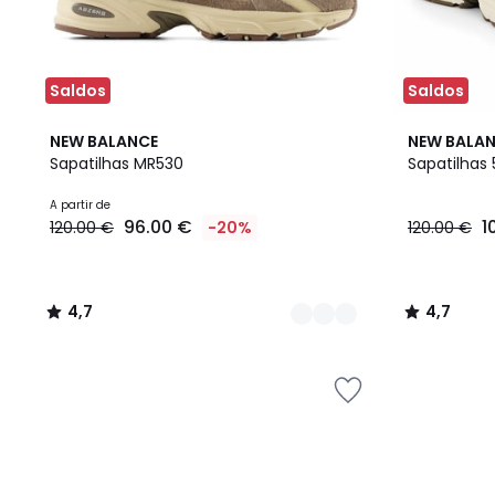
Saldos
Saldos
2
4,7
4,7
NEW BALANCE
NEW BALA
Cores
/ 5
/ 5
Sapatilhas MR530
Sapatilhas
A partir de
96.00 €
1
120.00 €
-20%
120.00 €
4,7
4,7
/
/
5
5