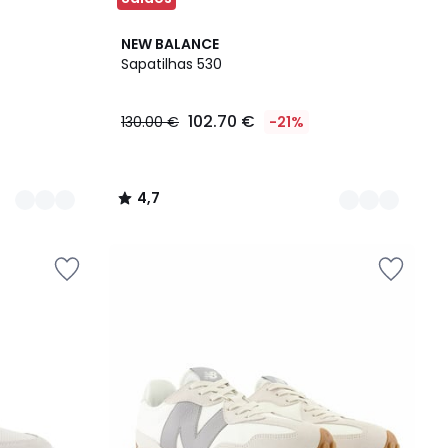
3
4,7
NEW BALANCE
Cores
/ 5
Sapatilhas 530
102.70 €
130.00 €
-21%
4,7
/
5