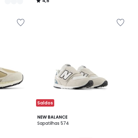
4,6
/
5
Saldos
NEW BALANCE
Sapatilhas 574