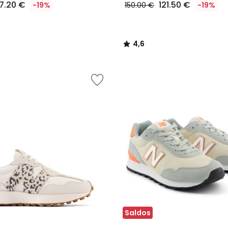
7.20 €
121.50 €
-19%
150.00 €
-19%
4,6
/
5
Saldos