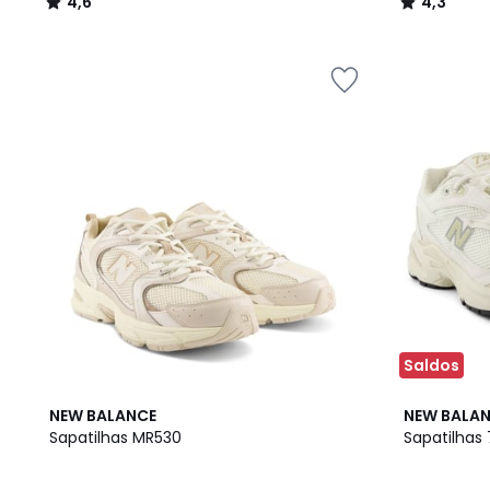
4,6
4,3
/
/
5
5
Saldos
4,4
NEW BALANCE
NEW BALA
/ 5
Sapatilhas MR530
Sapatilhas