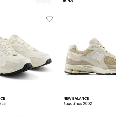
4,6
/
5
4,6
NCE
NEW BALANCE
/ 5
 725
Sapatilhas 2002