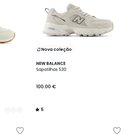
Nova coleção
5
NEW BALANCE
/
Sapatilhas 530
5
100.00 €
5
/
5