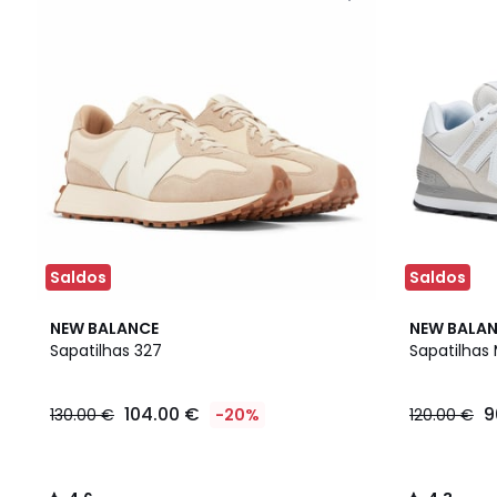
Saldos
Saldos
4,6
2
4,3
NEW BALANCE
NEW BALA
/ 5
Cores
/ 5
Sapatilhas 327
Sapatilhas
104.00 €
9
130.00 €
-20%
120.00 €