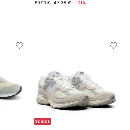
47.39 €
59.99 €
-21%
Saldos