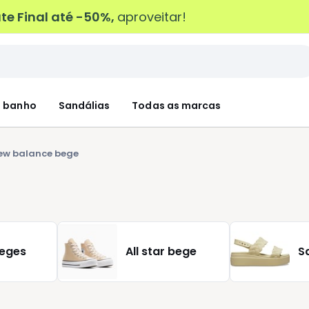
e Final até -50%,
aproveitar!
 banho
Sandálias
Todas as marcas
ew balance bege
beges
All star bege
S