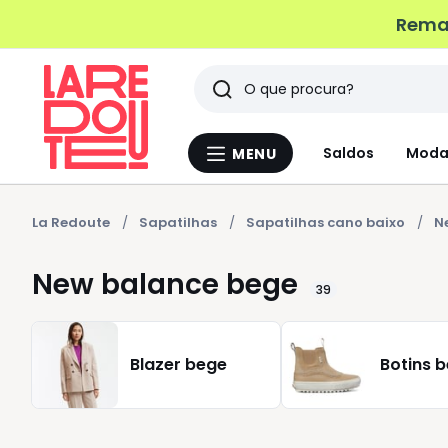
Remat
Pesquisar
Últimos
Saldos
Moda
MENU
Menu
artigos
La
Redoute
vistos
La Redoute
Sapatilhas
Sapatilhas cano baixo
N
New balance bege
39
Blazer bege
Botins 