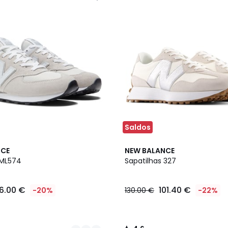
Saldos
2
4,6
NCE
NEW BALANCE
Cores
/ 5
 ML574
Sapatilhas 327
6.00 €
101.40 €
-20%
130.00 €
-22%