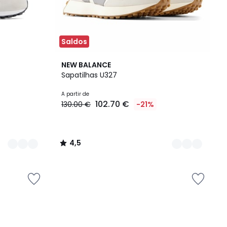
Saldos
3
4,5
NEW BALANCE
Cores
/ 5
Sapatilhas U327
A partir de
102.70 €
130.00 €
-21%
4,5
/
5