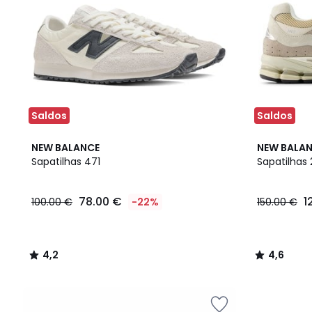
Saldos
Saldos
4,2
4,6
NEW BALANCE
NEW BALA
/ 5
/ 5
Sapatilhas 471
Sapatilhas
78.00 €
1
100.00 €
-22%
150.00 €
4,2
4,6
/
/
5
5