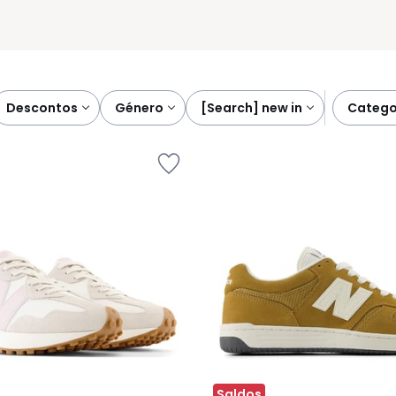
descontos
género
[search] new in
catego
Saldos