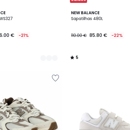
2
5
NCE
NEW BALANCE
Cores
/
 WS327
Sapatilhas 480L
5
6.00 €
85.80 €
-21%
110.00 €
-22%
5
/
5