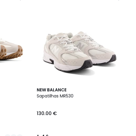
4,6
NEW BALANCE
/ 5
Sapatilhas MR530
130.00 €